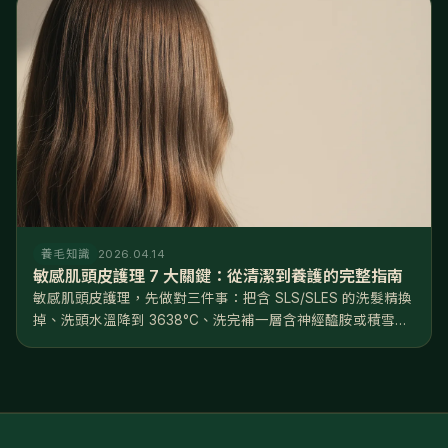
養毛知識
2026.04.14
敏感肌頭皮護理 7 大關鍵：從清潔到養護的完整指南
敏感肌頭皮護理，先做對三件事：把含 SLS/SLES 的洗髮精換
掉、洗頭水溫降到 3638°C、洗完補一層含神經醯胺或積雪草
的修護精華。方向只有一個——修復屏障，不是深層清潔。照
著做，多數人 46 週能看到穩定改善。 頭皮會敏感，往往不是
天...