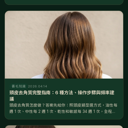
換成溫和的胺基酸配方、水溫降到 3638°C、每週去一次角
質，再從飲食和睡眠下手。 聽起來跟直覺相反，但這是有道理
的。正常頭皮一...
養毛知識
2026.04.14
頭皮去角質完整指南：6 種方法、操作步驟與頻率建
議
頭皮去角質怎麼做？答案先給你：照頭皮類型選方式，油性每
週 1 次、中性每 2 週 1 次、乾性和敏感每 34 週 1 次，全程用
指腹不用指甲，做完 48 小時內只做溫和養護。做對了，毛孔
堵塞率可以從 3550% 降到 1015%，後續養髮液...