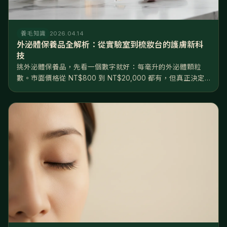
養毛知識
2026.04.14
外泌體保養品全解析：從實驗室到梳妝台的護膚新科
技
挑外泌體保養品，先看一個數字就好：每毫升的外泌體顆粒
數。市面價格從 NT$800 到 NT$20,000 都有，但真正決定
效果的不是價格，是濃度——10⁸ 和 10¹⁰ 差了兩個數量級，根
本不在同一個檔次。產品大致分三級：日常保養級（10⁸...