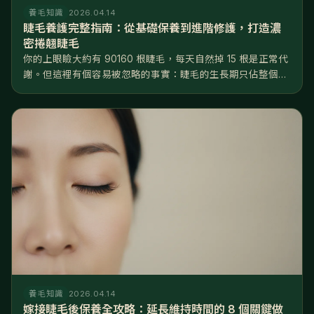
養毛知識
2026.04.14
睫毛養護完整指南：從基礎保養到進階修護，打造濃
密捲翹睫毛
你的上眼瞼大約有 90160 根睫毛，每天自然掉 15 根是正常代
謝。但這裡有個容易被忽略的事實：睫毛的生長期只佔整個週
期的 2025%，遠短於頭髮的 8590%——換句話說，睫毛
「能長的時間窗口」非常有限，一旦掉了，要等好幾個月才長
得回來...
養毛知識
2026.04.14
嫁接睫毛後保養全攻略：延長維持時間的 8 個關鍵做