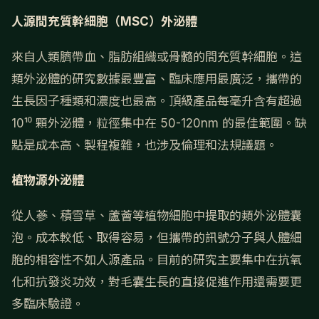
人源間充質幹細胞（MSC）外泌體
來自人類臍帶血、脂肪組織或骨髓的間充質幹細胞。這
類外泌體的研究數據最豐富、臨床應用最廣泛，攜帶的
生長因子種類和濃度也最高。頂級產品每毫升含有超過
10¹⁰ 顆外泌體，粒徑集中在 50-120nm 的最佳範圍。缺
點是成本高、製程複雜，也涉及倫理和法規議題。
植物源外泌體
從人蔘、積雪草、蘆薈等植物細胞中提取的類外泌體囊
泡。成本較低、取得容易，但攜帶的訊號分子與人體細
胞的相容性不如人源產品。目前的研究主要集中在抗氧
化和抗發炎功效，對毛囊生長的直接促進作用還需要更
多臨床驗證。