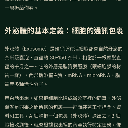
一層拆給你看。
外泌體的基本定義：細胞的通訊包裹
外泌體（Exosome）是幾乎所有活細胞都會自然分泌的
奈米級囊泡，直徑約 30-150 奈米，相當於一根頭髮直
徑的千分之一。它的外層是脂質雙層膜（跟細胞膜的材
質一樣），內部攜帶蛋白質、mRNA、microRNA、脂
質等多種活性分子。
用白話來說，如果把細胞比喻成辦公室裡的同事，外泌
體就是同事之間傳遞的包裹——裡面裝著工作指令、資
料和工具。A 細胞把一個包裹（外泌體）送出去，B 細
胞接收到後，就會根據包裹裡的內容執行特定任務，像