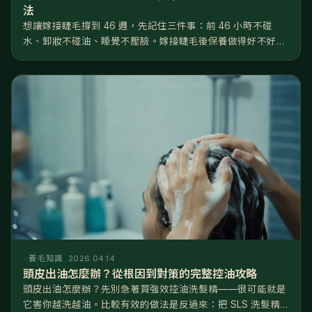
法
想讓嫁接睫毛撐到 46 週，先記住三件事：前 46 小時不碰
水、卸妝不碰油、睡覺不壓臉。嫁接睫毛後保養做得好不好，
差距就是睫毛撐 2 週還是 6 週——同一位美睫師、同一罐膠
水，回家後的日常習慣才是決定壽命的關鍵。 這篇把嫁接睫毛
後保養拆成...
養毛知識
2026.04.14
頭皮出油怎麼辦？從根因到對策的完整控油攻略
頭皮出油怎麼辦？先別急著買強效控油洗髮精——很可能就是
它害你越洗越油。比較有效的做法是反過來：把 SLS 洗髮精