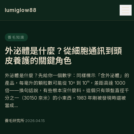
lumiglow88
養毛知識
外泌體是什麼？從細胞通訊到頭
皮養護的關鍵角色
外泌體是什麼？先給你一個數字：同樣標示「含外泌體」的
產品，每毫升的顆粒數可能從 10⁸ 到 10¹¹，差距高達 1000
倍——換句話說，有些根本沒什麼料。這個只有頭髮直徑千
分之一（30150 奈米）的小東西，1983 年剛被發現時還被
當成...
養毛研究所
·
2026.04.15