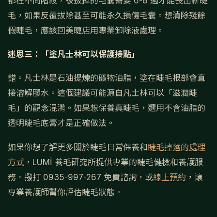
都在不同階段，被拔掉的毛囊需要 6-8 週才能長出新睫
毛，如果反覆拔除甚至可能永久損傷毛囊。想清除殘餘
假睫毛，應該回美睫店用專業卸除液處理。
迷思三：「塗凡士林可以保護接點」
錯。凡士林是石油提煉的礦物油脂，塗在睫毛根部會直
接溶解膠水。這個建議可能源自凡士林可以「滋潤睫
毛」的觀念混淆。如果想保養真睫毛，選用不含油脂的
透明睫毛底膏才是正確做法。
如果你想了解更多關於睫毛日常保養和
睫毛掉落的處理
方式
，LUMİ 養毛研究所提供專業的睫毛健檢和養護服
務。撥打 0935-997-267 免費諮詢，或
線上預約
，讓
專業養護師幫你評估睫毛狀態。