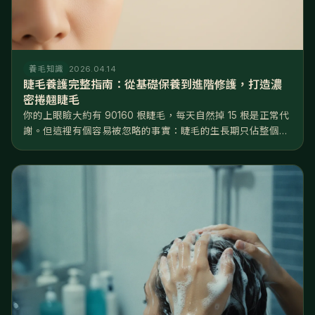
養毛知識
2026.04.14
睫毛養護完整指南：從基礎保養到進階修護，打造濃
密捲翹睫毛
你的上眼瞼大約有 90160 根睫毛，每天自然掉 15 根是正常代
謝。但這裡有個容易被忽略的事實：睫毛的生長期只佔整個週
期的 2025%，遠短於頭髮的 8590%——換句話說，睫毛
「能長的時間窗口」非常有限，一旦掉了，要等好幾個月才長
得回來...