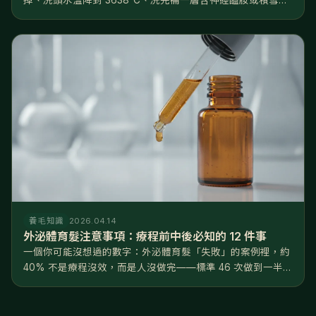
的修護精華。方向只有一個——修復屏障，不是深層清潔。照
著做，多數人 46 週能看到穩定改善。 頭皮會敏感，往往不是
天...
養毛知識
2026.04.14
外泌體育髮注意事項：療程前中後必知的 12 件事
一個你可能沒想過的數字：外泌體育髮「失敗」的案例裡，約
40% 不是療程沒效，而是人沒做完——標準 46 次做到一半就
中斷。掌握對的外泌體育髮注意事項，光是術前術後的配合，
就能讓最終效果差距高達 30%。好消息是這些事一點都不
難：這不是手術...