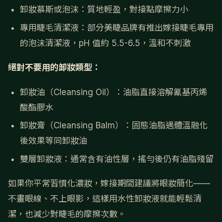
卸妝慕斯或泡沫：質地輕盈，對接點摩擦力小
專用睫毛清潔液：部分美睫品牌有推出嫁接睫毛專用
的泡沫清潔液，pH 值約 5.5-6.5，溫和不刺激
絕對不要用的卸妝類型：
卸妝油（Cleansing Oil）：油脂直接溶解氰基丙烯
酸酯膠水
卸妝膏（Cleansing Balm）：固態油脂遇體溫融化
後效果等同卸妝油
雙層卸妝液：通常含有油性層，搖勻後仍有油脂殘留
如果你平常習慣化濃妝，嫁接期間建議將眼妝簡化——
不畫眼線、不上眼影，這樣用水性卸妝液就能輕鬆清
潔，也減少對睫毛的摩擦次數。