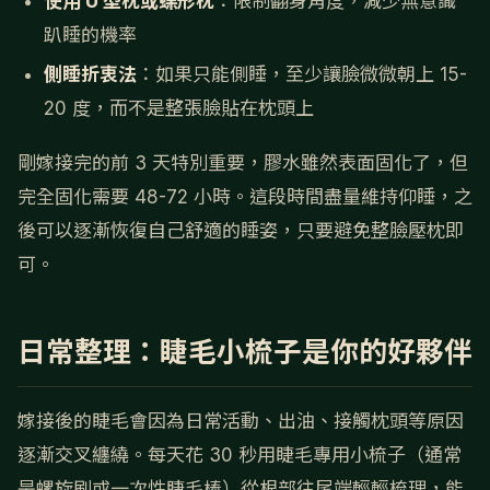
使用 U 型枕或蝶形枕
：限制翻身角度，減少無意識
趴睡的機率
側睡折衷法
：如果只能側睡，至少讓臉微微朝上 15-
20 度，而不是整張臉貼在枕頭上
剛嫁接完的前 3 天特別重要，膠水雖然表面固化了，但
完全固化需要 48-72 小時。這段時間盡量維持仰睡，之
後可以逐漸恢復自己舒適的睡姿，只要避免整臉壓枕即
可。
日常整理：睫毛小梳子是你的好夥伴
嫁接後的睫毛會因為日常活動、出油、接觸枕頭等原因
逐漸交叉纏繞。每天花 30 秒用睫毛專用小梳子（通常
是螺旋刷或一次性睫毛棒）從根部往尾端輕輕梳理，能