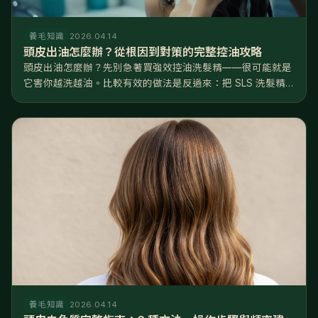
養毛知識
2026.04.14
頭皮出油怎麼辦？從根因到對策的完整控油攻略
頭皮出油怎麼辦？先別急著買強效控油洗髮精——很可能就是
它害你越洗越油。比較有效的做法是反過來：把 SLS 洗髮精
換成溫和的胺基酸配方、水溫降到 3638°C、每週去一次角
質，再從飲食和睡眠下手。 聽起來跟直覺相反，但這是有道理
的。正常頭皮一...
養毛知識
2026.04.14