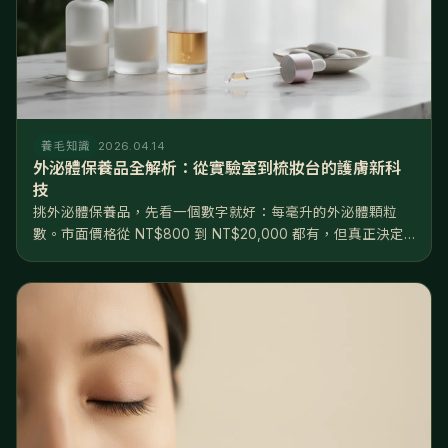
養毛知識
2026.04.14
外泌體保養品全解析：從實驗室到梳妝台的護膚新科
技
挑外泌體保養品，先看一個數字就好：每毫升的外泌體顆粒
數。市面價格從 NT$800 到 NT$20,000 都有，但真正決定
效果的不是價格，是濃度——10⁸ 和 10¹⁰ 差了兩個數量級，根
本不在同一個檔次。產品大致分三級：日常保養級（10⁸...