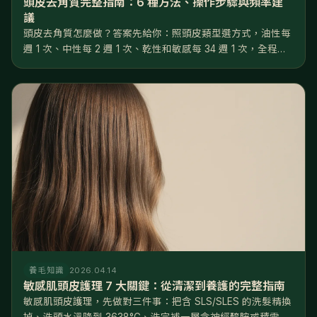
頭皮去角質完整指南：6 種方法、操作步驟與頻率建
議
頭皮去角質怎麼做？答案先給你：照頭皮類型選方式，油性每
週 1 次、中性每 2 週 1 次、乾性和敏感每 34 週 1 次，全程用
指腹不用指甲，做完 48 小時內只做溫和養護。做對了，毛孔
堵塞率可以從 3550% 降到 1015%，後續養髮液...
養毛知識
2026.04.14
敏感肌頭皮護理 7 大關鍵：從清潔到養護的完整指南
敏感肌頭皮護理，先做對三件事：把含 SLS/SLES 的洗髮精換
掉、洗頭水溫降到 3638°C、洗完補一層含神經醯胺或積雪草