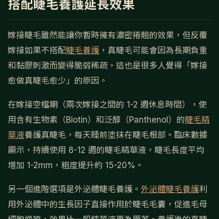
搭配睫毛養護延長效果
嫁接睫毛雖然能讓你暫時擁有濃密捲翹的效果，但反覆
嫁接如果不搭配
睫毛養護
，真睫毛可能會因為長期負重
和黏膠刺激而變得脆弱稀疏。這也是很多人覺得「嫁接
愈做真睫毛愈少」的原因。
在嫁接空檔期（兩次嫁接之間的 1-2 週休息時間），使
用含有生物素（Biotin）和泛醇（Panthenol）的
睫毛精
華液
養護真睫毛，每天睡前塗抹在睫毛根部。臨床數據
顯示，持續使用 8-12 週的睫毛精華液，睫毛長度平均
增加 1-2mm，粗度提升約 15-20%。
另一個進階選項是外泌體睫毛養護。
外泌體睫毛養護
利
用外泌體中的生長因子直接作用於睫毛毛囊，促進毛母