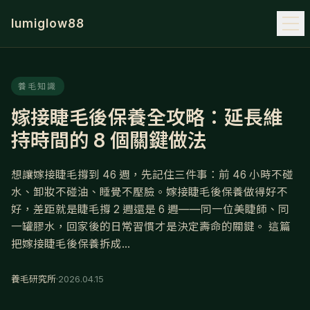
lumiglow88
養毛知識
嫁接睫毛後保養全攻略：延長維
持時間的 8 個關鍵做法
想讓嫁接睫毛撐到 46 週，先記住三件事：前 46 小時不碰
水、卸妝不碰油、睡覺不壓臉。嫁接睫毛後保養做得好不
好，差距就是睫毛撐 2 週還是 6 週——同一位美睫師、同
一罐膠水，回家後的日常習慣才是決定壽命的關鍵。 這篇
把嫁接睫毛後保養拆成...
養毛研究所
·
2026.04.15