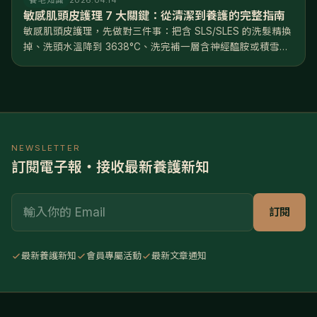
養毛知識
2026.04.14
敏感肌頭皮護理 7 大關鍵：從清潔到養護的完整指南
敏感肌頭皮護理，先做對三件事：把含 SLS/SLES 的洗髮精換
掉、洗頭水溫降到 3638°C、洗完補一層含神經醯胺或積雪草
的修護精華。方向只有一個——修復屏障，不是深層清潔。照
著做，多數人 46 週能看到穩定改善。 頭皮會敏感，往往不是
天...
NEWSLETTER
訂閱電子報・接收最新養護新知
Email
訂閱
最新養護新知
會員專屬活動
最新文章通知