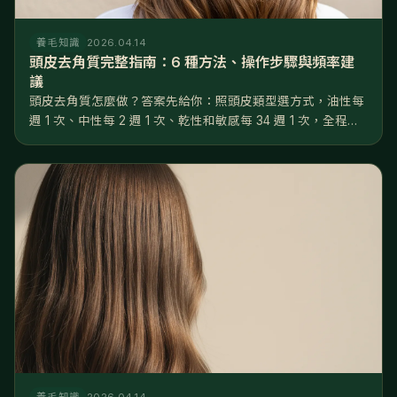
養毛知識
2026.04.14
頭皮去角質完整指南：6 種方法、操作步驟與頻率建
議
頭皮去角質怎麼做？答案先給你：照頭皮類型選方式，油性每
週 1 次、中性每 2 週 1 次、乾性和敏感每 34 週 1 次，全程用
指腹不用指甲，做完 48 小時內只做溫和養護。做對了，毛孔
堵塞率可以從 3550% 降到 1015%，後續養髮液...