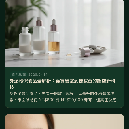
養毛知識
2026.04.14
外泌體保養品全解析：從實驗室到梳妝台的護膚新科
技
挑外泌體保養品，先看一個數字就好：每毫升的外泌體顆粒
數。市面價格從 NT$800 到 NT$20,000 都有，但真正決定
效果的不是價格，是濃度——10⁸ 和 10¹⁰ 差了兩個數量級，根
本不在同一個檔次。產品大致分三級：日常保養級（10⁸...