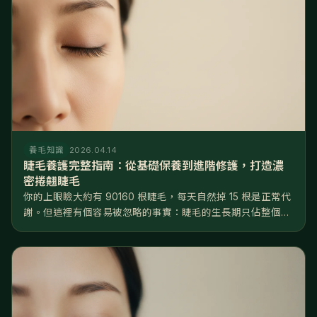
養毛知識
2026.04.14
睫毛養護完整指南：從基礎保養到進階修護，打造濃
密捲翹睫毛
你的上眼瞼大約有 90160 根睫毛，每天自然掉 15 根是正常代
謝。但這裡有個容易被忽略的事實：睫毛的生長期只佔整個週
期的 2025%，遠短於頭髮的 8590%——換句話說，睫毛
「能長的時間窗口」非常有限，一旦掉了，要等好幾個月才長
得回來...