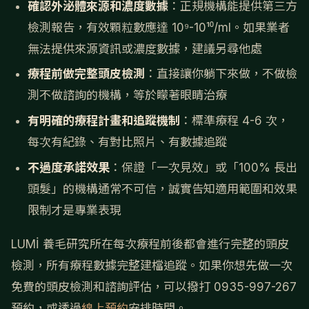
確認外泌體來源和濃度數據
：正規機構能提供第三方
檢測報告，有效顆粒數應達 10⁹-10¹⁰/ml。如果業者
無法提供來源資訊或濃度數據，建議另尋他處
療程前做完整頭皮檢測
：直接讓你躺下來做，不做檢
測不做諮詢的機構，等於矇著眼睛治療
有明確的療程計畫和追蹤機制
：標準療程 4-6 次，
每次有紀錄、有對比照片、有數據追蹤
不過度承諾效果
：保證「一次見效」或「100% 長出
頭髮」的機構通常不可信，誠實告知適用範圍和效果
限制才是專業表現
LUMİ 養毛研究所在每次療程前後都會進行完整的頭皮
檢測，所有療程數據完整建檔追蹤。如果你想先做一次
免費的頭皮檢測和諮詢評估，可以撥打 0935-997-267
預約，或透過
線上預約
安排時間。