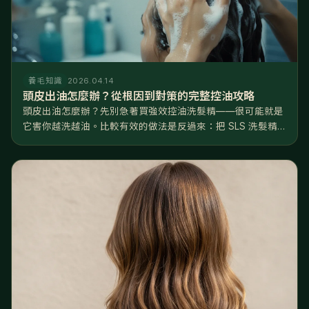
養毛知識
2026.04.14
頭皮出油怎麼辦？從根因到對策的完整控油攻略
頭皮出油怎麼辦？先別急著買強效控油洗髮精——很可能就是
它害你越洗越油。比較有效的做法是反過來：把 SLS 洗髮精
換成溫和的胺基酸配方、水溫降到 3638°C、每週去一次角
質，再從飲食和睡眠下手。 聽起來跟直覺相反，但這是有道理
的。正常頭皮一...