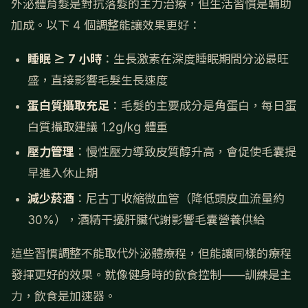
外泌體育髮是對抗落髮的主力治療，但生活習慣是輔助
加成。以下 4 個調整能讓效果更好：
睡眠 ≥ 7 小時
：生長激素在深度睡眠期間分泌最旺
盛，直接影響毛髮生長速度
蛋白質攝取充足
：毛髮的主要成分是角蛋白，每日蛋
白質攝取建議 1.2g/kg 體重
壓力管理
：慢性壓力導致皮質醇升高，會促使毛囊提
早進入休止期
減少菸酒
：尼古丁收縮微血管（降低頭皮血流量約
30%），酒精干擾肝臟代謝影響毛囊營養供給
這些習慣調整不能取代外泌體療程，但能讓同樣的療程
發揮更好的效果。就像健身時的飲食控制——訓練是主
力，飲食是加速器。