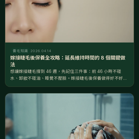
養毛知識
2026.04.14
嫁接睫毛後保養全攻略：延長維持時間的 8 個關鍵做
法
想讓嫁接睫毛撐到 46 週，先記住三件事：前 46 小時不碰
水、卸妝不碰油、睡覺不壓臉。嫁接睫毛後保養做得好不好，
差距就是睫毛撐 2 週還是 6 週——同一位美睫師、同一罐膠
水，回家後的日常習慣才是決定壽命的關鍵。 這篇把嫁接睫毛
後保養拆成...