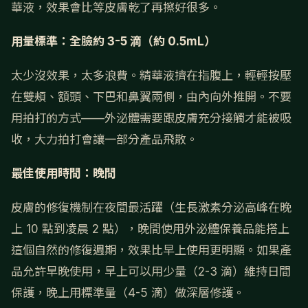
華液，效果會比等皮膚乾了再擦好很多。
用量標準：全臉約 3-5 滴（約 0.5mL）
太少沒效果，太多浪費。精華液擠在指腹上，輕輕按壓
在雙頰、額頭、下巴和鼻翼兩側，由內向外推開。不要
用拍打的方式——外泌體需要跟皮膚充分接觸才能被吸
收，大力拍打會讓一部分產品飛散。
最佳使用時間：晚間
皮膚的修復機制在夜間最活躍（生長激素分泌高峰在晚
上 10 點到凌晨 2 點），晚間使用外泌體保養品能搭上
這個自然的修復週期，效果比早上使用更明顯。如果產
品允許早晚使用，早上可以用少量（2-3 滴）維持日間
保護，晚上用標準量（4-5 滴）做深層修護。