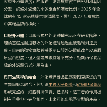
客製外泌體濃度」的服務。透過皮膚微生態檢測和基因
分型，調整外泌體的來源組合和濃度比例。2025 年全
球約有 15 家品牌提供類似服務，預計 2027 年會成為
中高端品牌的標配。
口服外泌體
：口服形式的外泌體補充品正在研發階段，
理論基礎是腸道吸收的外泌體能透過血液循環到達皮
膚。目前的動物實驗數據顯示口服外泌體能改善皮膚膠
原蛋白密度，但人體臨床數據還不充分，短期內保養品
級的外泌體仍以外用為主。
與再生醫學的結合
：外泌體保養品正逐漸跟更廣泛的再
生醫學概念融合，包括跟
生長因子保養
和
幹細胞保養品
形成完整的「細胞科技保養」產品線。這三者的作用機
制有重疊但不完全相同，未來可能出現整合型的產品。