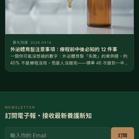
養毛知識
2026.04.14
外泌體育髮注意事項：療程前中後必知的 12 件事
一個你可能沒想過的數字：外泌體育髮「失敗」的案例裡，約
40% 不是療程沒效，而是人沒做完——標準 46 次做到一半就
中斷。掌握對的外泌體育髮注意事項，光是術前術後的配合，
就能讓最終效果差距高達 30%。好消息是這些事一點都不
難：這不是手術...
NEWSLETTER
訂閱電子報・接收最新養護新知
Email
訂閱