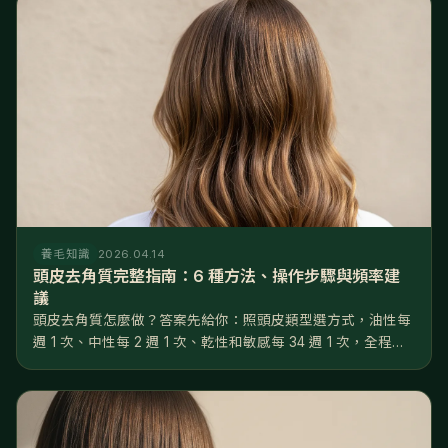
的。正常頭皮一...
養毛知識
2026.04.14
頭皮去角質完整指南：6 種方法、操作步驟與頻率建
議
頭皮去角質怎麼做？答案先給你：照頭皮類型選方式，油性每
週 1 次、中性每 2 週 1 次、乾性和敏感每 34 週 1 次，全程用
指腹不用指甲，做完 48 小時內只做溫和養護。做對了，毛孔
堵塞率可以從 3550% 降到 1015%，後續養髮液...