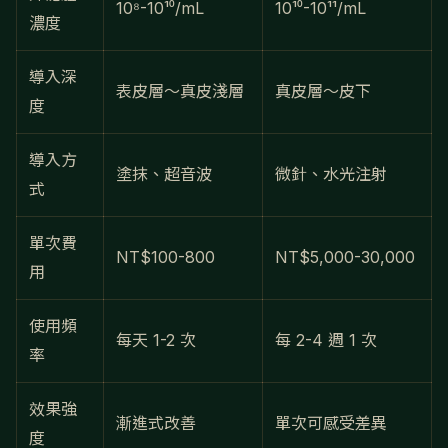
10⁸-10¹⁰/mL
10¹⁰-10¹¹/mL
濃度
導入深
表皮層～真皮淺層
真皮層～皮下
度
導入方
塗抹、超音波
微針、水光注射
式
單次費
NT$100-800
NT$5,000-30,000
用
使用頻
每天 1-2 次
每 2-4 週 1 次
率
效果強
漸進式改善
單次可感受差異
度