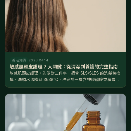
養毛知識
2026.04.14
敏感肌頭皮護理 7 大關鍵：從清潔到養護的完整指南
敏感肌頭皮護理，先做對三件事：把含 SLS/SLES 的洗髮精換
掉、洗頭水溫降到 3638°C、洗完補一層含神經醯胺或積雪草
的修護精華。方向只有一個——修復屏障，不是深層清潔。照
著做，多數人 46 週能看到穩定改善。 頭皮會敏感，往往不是
天...