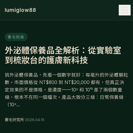
lumiglow88
養毛知識
外泌體保養品全解析：從實驗室
到梳妝台的護膚新科技
挑外泌體保養品，先看一個數字就好：每毫升的外泌體顆粒
數。市面價格從 NT$800 到 NT$20,000 都有，但真正決
定效果的不是價格，是濃度——10⁸ 和 10¹⁰ 差了兩個數量
級，根本不在同一個檔次。產品大致分三級：日常保養級
（10⁸...
養毛研究所
·
2026.04.15