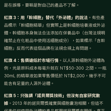
是在誤導，要嘛是對自己的產品不了解。
紅旗 3：用「幹細胞」替代「外泌體」的說法
。有些產
品標示「幹細胞精華」但實際上是幹細胞培養液或外泌
體。幹細胞本身無法合法添加在保養品中（台灣法規明
確禁止在化粧品中使用活細胞成分），如果標示「含幹
細胞」反而代表這個品牌在法規合規上有問題。
紅旗 4：售價遠低於市場行情
。以人源幹細胞外泌體為
例，光是原料成本每毫升就在 NT$50-300 之間。一瓶
30mL 的精華液如果零售價低於 NT$2,000，幾乎不可
能含有足量的人源外泌體。
紅旗 5：只強調「諾貝爾獎技術」但沒有自家研究數
據
。2013 年的諾貝爾獎確實與細胞囊泡相關，但這不