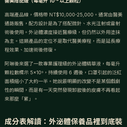
醫美搭配級（每毫升 10¹⁰ 以上顆粒）
高端產品線，價格帶 NT$10,000-25,000。通常由醫美
通路販售，配方設計是為了搭配微針、水光注射或雷射
術後使用。外泌體濃度接近醫療級，但仍然以外用塗抹
為主。這類產品的定位不是取代醫美療程，而是延長療
程效果、加速術後修復。
阿琳後來選了一款專業護理級的外泌體精華液，每毫升
顆粒數標示 5×10⁹，持續使用 6 週後，口罩引起的泛紅
面積縮小了大約一半。她說最明顯的改變不是某個戲劇
性的瞬間，而是有一天突然發現卸妝後的皮膚不再看起
來那麼「累」。
成分表解讀：外泌體保養品裡到底裝