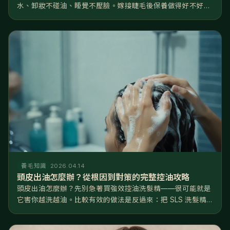
水、卸妝不碰油、睡覺不壓臉。嫁接睫毛後保養做得好不好，
差距就是睫毛撐 2 週還是 6 週——同一位美睫師、同一罐膠
水，回家後的日常習慣才是決定壽命的關鍵。 這篇把嫁接睫毛
後保養拆成...
養毛知識
2026.04.14
頭皮出油怎麼辦？從根因到對策的完整控油攻略
頭皮出油怎麼辦？先別急著買強效控油洗髮精——很可能就是
它害你越洗越油。比較有效的做法是反過來：把 SLS 洗髮精
換成溫和的胺基酸配方、水溫降到 3638°C、每週去一次角
質，再從飲食和睡眠下手。 聽起來跟直覺相反，但這是有道理