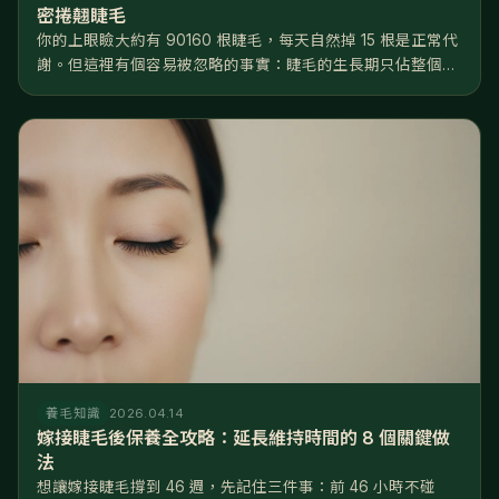
密捲翹睫毛
你的上眼瞼大約有 90160 根睫毛，每天自然掉 15 根是正常代
謝。但這裡有個容易被忽略的事實：睫毛的生長期只佔整個週
期的 2025%，遠短於頭髮的 8590%——換句話說，睫毛
「能長的時間窗口」非常有限，一旦掉了，要等好幾個月才長
得回來...
養毛知識
2026.04.14
嫁接睫毛後保養全攻略：延長維持時間的 8 個關鍵做
法
想讓嫁接睫毛撐到 46 週，先記住三件事：前 46 小時不碰