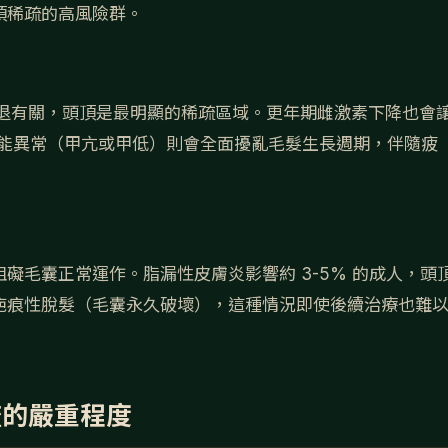
頂稀疏的高風險群。
素撤退有關，頭頂是最明顯的稀疏區域。更年期雌激素下降也會
功能異常（甲亢或甲低）則會全面擾亂毛髮生長週期，伴隨疲
礙毛囊正常運作。脂漏性皮膚炎影響約 3-5% 的成人，頭
疤痕性脫髮（毛囊永久破壞），這種情況即使後續治療也難
疏的嚴重程度