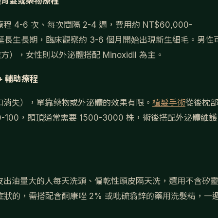
體育髮或藥物療程
-6 次、每次間隔 2-4 週，費用約 NT$60,000-
延長生長期，臨床觀察約 3-6 個月開始出現新生細毛。男性
醫師處方），女性則以外泌體搭配 Minoxidil 為主。
 輔助療程
口消失），單靠藥物或外泌體的效果有限。
植髮手術
從後枕
-100，頭頂通常需要 1500-3000 株，術後搭配外泌體維護
皮出油量大的人每天洗頭、偏乾性頭皮隔天洗，選用不含矽
膚炎症狀的，需搭配含酮康唑 2% 或吡硫翁鋅的藥用洗髮精，一