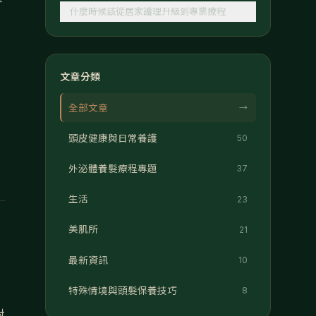
等
什麼時候該從居家護理升級到專業療程
文章分類
，
全部文章
→
頭皮健康與日常養護
50
外泌體養髮療程專題
37
生活
23
。
美肌所
21
最新資訊
10
特殊情境與頭髮保養技巧
8
對