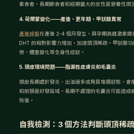
素食者、長期節食者和經期量大的女性是營養性頭
4. 荷爾蒙變化——產後、更年期、甲狀腺異常
產後掉髮
在產後 2-4 個月發生，與孕期高雌激
DHT 的相對影響力增加，加速頭頂稀疏。甲狀腺
勞、體重變化等全身性症狀。
5. 頭皮環境問題——脂漏性皮膚炎和毛囊炎
頭皮長期處於發炎、出油過多或角質堆積狀態，會阻
和前額是好發區域。長期不處理的毛囊炎可能造成
恢復。
自我檢測：3 個方法判斷頭頂稀