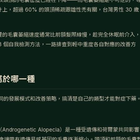
米，代表頭頂的毛囊密度已經在下降——而毛囊萎縮是不可逆的，
，超過 60% 的頭頂稀疏跟雄性禿有關，台灣男性 30 歲
裡的毛囊萎縮速度通常比前額髮際線慢，趁完全休眠前介入
、3 個自我檢測方法，一路排查到輕中重度各自對應的改善方
屬於哪一種
不同的發展模式和改善策略，搞清楚自己的類型才能對症下藥
ogenetic Alopecia）是一種受遺傳和荷爾蒙共同影響
）會讓帶有遺傳易感基因的毛囊逐漸縮小。頭頂和前額的毛囊