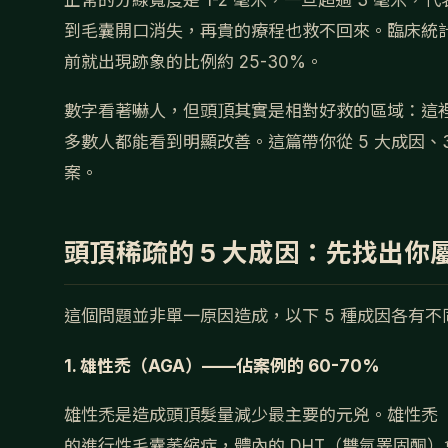
正常的分線寬度是 1-2 毫米，一旦超過 3 毫
到毛囊開口消失，再貴的療程也救不回來。臨床統計上
前就出現跡象的比例約 25-30%。
數字看著嚇人，但頭頂其實是相對好救的區域：這
多數人都能看到明顯改善。這篇帶你從 5 大成因
案。
頭頂稀疏的 5 大成因：先找出你
這個問題並非單一原因造成，以下 5 種成因各有
1. 雄性禿（AGA）——佔案例的 60-70%
雄性禿是造成頭頂髮量減少最主要的元兇。雄性禿（Andr
的進行性毛囊萎縮症，體內的 DHT（雙氫睪固酮