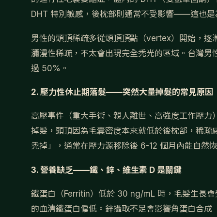
DHT 特別敏感，後枕部則通常不受影響——這也
男性的頭頂稀疏多從頭頂頂點（vertex）開始，
瀰漫性稀疏，不太會出現完全禿光的區域。台灣男性在 
過 50%。
2. 壓力性休止期落髮——突然大量掉髮的常見原因
高壓事件（重大手術、親人離世、高強度工作壓力）
掉髮，頭頂因為毛囊密度本來就低於後枕部，稀疏
禿掉」，通常在壓力源移除後 6-12 個月內能自然
3. 營養缺乏——鐵、鋅、維生素 D 是關鍵
鐵蛋白（Ferritin）低於 30 ng/mL 時，毛
的血清鐵蛋白偏低。鋅攝取不足會影響角蛋白合成（