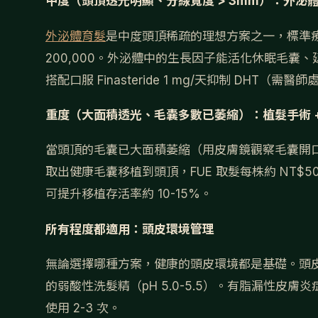
中度（頭頂透光明顯、分線寬度 > 3mm）：外泌
外泌體育髮
是中度頭頂稀疏的理想方案之一，標準療程 4
200,000。外泌體中的生長因子能活化休眠毛囊、
搭配口服 Finasteride 1 mg/天抑制 DHT（需
重度（大面積透光、毛囊多數已萎縮）：植髮手術 +
當頭頂的毛囊已大面積萎縮（用皮膚鏡觀察毛囊開
取出健康毛囊移植到頭頂，FUE 取髮每株約 NT$50
可提升移植存活率約 10-15%。
所有程度都適用：頭皮環境管理
無論選擇哪種方案，健康的頭皮環境都是基礎。頭
的弱酸性洗髮精（pH 5.0-5.5）。有脂漏性皮
使用 2-3 次。