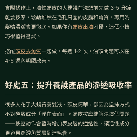
實際操作上，油性頭皮的人建議在洗頭前先做 3-5 分鐘
乾髮按摩，鬆動堆積在毛孔周圍的皮脂和角質，再用洗
髮精清潔會更徹底。如果你有
頭皮出油
困擾，這個小技
巧很值得嘗試。
搭配
頭皮去角質
一起做，每週 1-2 次，油頭問題可以在
4-6 週內明顯改善。
好處五：提升養護產品的滲透吸收率
很多人花了大錢買養髮液、頭皮精華，卻因為塗抹方式
不對導致成分「浮在表面」。頭皮按摩能解決這個問題
——按壓動作會暫時增加表皮層的通透性，讓活性成分
更容易穿透角質層到達毛囊。