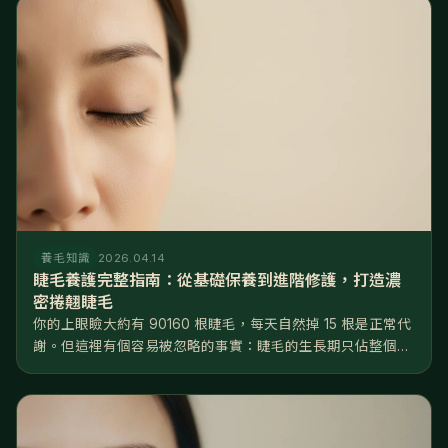
養毛知識
2026.04.14
睫毛養護完整指南：從基礎保養到進階修護，打造濃
密捲翹睫毛
你的上眼瞼大約有 90160 根睫毛，每天自然掉 15 根是正常代
謝。但這裡有個容易被忽略的事實：睫毛的生長期只佔整個週
期的 2025%，遠短於頭髮的 8590%——換句話說，睫毛
「能長的時間窗口」非常有限，一旦掉了，要等好幾個月才長
得回來...