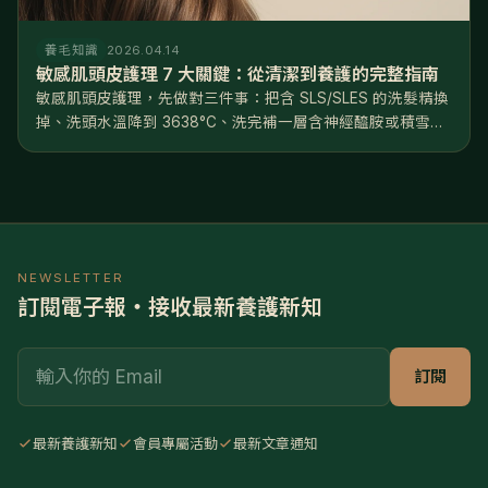
養毛知識
2026.04.14
敏感肌頭皮護理 7 大關鍵：從清潔到養護的完整指南
敏感肌頭皮護理，先做對三件事：把含 SLS/SLES 的洗髮精換
掉、洗頭水溫降到 3638°C、洗完補一層含神經醯胺或積雪草
的修護精華。方向只有一個——修復屏障，不是深層清潔。照
著做，多數人 46 週能看到穩定改善。 頭皮會敏感，往往不是
天...
NEWSLETTER
訂閱電子報・接收最新養護新知
Email
訂閱
最新養護新知
會員專屬活動
最新文章通知