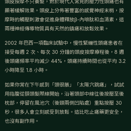
頭皮按摩不只養髮，對於現代人常見的壓力性頭痛也有
顯著緩解效果。頭皮上分佈著豐富的感覺神經末梢，按
摩時的觸壓刺激會促進身體釋放β-內啡肽和血清素，這
兩種神經傳導物質具有天然的鎮痛和放鬆效果。
2002 年巴西一項臨床試驗中，慢性緊繃性頭痛患者在
接受每週 2 次、每次 30 分鐘的頭皮按摩療程後，8 週
後頭痛頻率平均減少 44%，頭痛持續時間也從平均 3.2
小時降至 1.8 小時。
如果你常在下午感到「頭很脹」「太陽穴跳痛」，試試
用指腹從額頭髮際線開始，沿著頭部中線往後按壓至後
枕部，停留在風池穴（後頸兩側凹陷處）重點按壓 30
秒，很多人會立刻感受到放鬆。這比吃止痛藥更安全，
也沒有副作用。