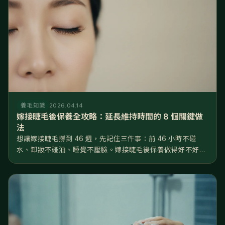
養毛知識
2026.04.14
嫁接睫毛後保養全攻略：延長維持時間的 8 個關鍵做
法
想讓嫁接睫毛撐到 46 週，先記住三件事：前 46 小時不碰
水、卸妝不碰油、睡覺不壓臉。嫁接睫毛後保養做得好不好，
差距就是睫毛撐 2 週還是 6 週——同一位美睫師、同一罐膠
水，回家後的日常習慣才是決定壽命的關鍵。 這篇把嫁接睫毛
後保養拆成...