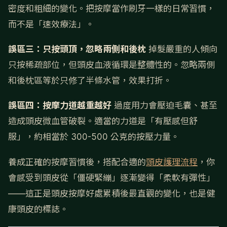
密度和粗細的變化。把按摩當作刷牙一樣的日常習慣，
而不是「速效療法」。
誤區三：只按頭頂，忽略兩側和後枕
掉髮嚴重的人傾向
只按稀疏部位，但頭皮血液循環是整體性的。忽略兩側
和後枕區等於只修了半條水管，效果打折。
誤區四：按摩力道越重越好
過度用力會壓迫毛囊、甚至
造成頭皮微血管破裂。適當的力道是「有壓感但舒
服」，約相當於 300-500 公克的按壓力量。
養成正確的按摩習慣後，搭配合適的
頭皮護理流程
，你
會感受到頭皮從「僵硬緊繃」逐漸變得「柔軟有彈性」
——這正是頭皮按摩好處累積後最直觀的變化，也是健
康頭皮的標誌。