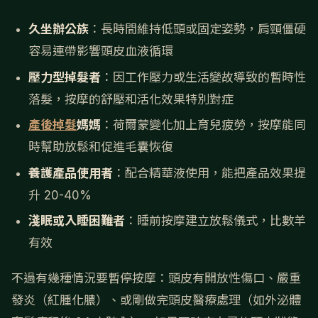
久坐辦公族
：長時間維持低頭或固定姿勢，肩頸僵硬
容易連帶影響頭皮血液循環
壓力型掉髮者
：因工作壓力或生活變故導致的暫時性
落髮，按摩的舒壓和活化效果特別對症
產後掉髮
媽媽
：荷爾蒙變化加上育兒疲勞，按摩能同
時幫助放鬆和促進毛囊恢復
養護產品使用者
：配合精華液使用，能把產品效果提
升 20-40%
淺眠或入睡困難者
：睡前按摩建立放鬆儀式，比數羊
有效
不過有幾種情況要暫停按摩：頭皮有開放性傷口、嚴重
發炎（紅腫化膿）、或剛做完頭皮醫療處理（如外泌體