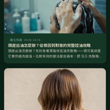
養毛知識
2026.04.14
頭皮出油怎麼辦？從根因到對策的完整控油攻略
頭皮出油怎麼辦？先別急著買強效控油洗髮精——很可能就是
它害你越洗越油。比較有效的做法是反過來：把 SLS 洗髮精
換成溫和的胺基酸配方、水溫降到 3638°C、每週去一次角
質，再從飲食和睡眠下手。 聽起來跟直覺相反，但這是有道理
的。正常頭皮一...