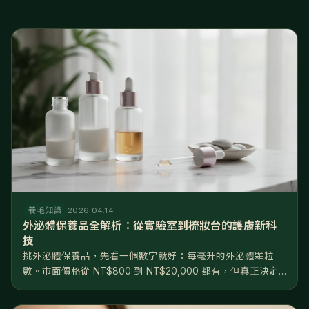
養毛知識
2026.04.14
外泌體保養品全解析：從實驗室到梳妝台的護膚新科
技
挑外泌體保養品，先看一個數字就好：每毫升的外泌體顆粒
數。市面價格從 NT$800 到 NT$20,000 都有，但真正決定
效果的不是價格，是濃度——10⁸ 和 10¹⁰ 差了兩個數量級，根
本不在同一個檔次。產品大致分三級：日常保養級（10⁸...