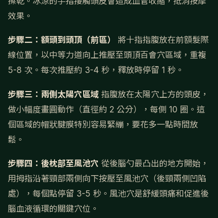
擦乾。冰涼的手指接觸頭皮會造成血管收縮，抵消按摩
效果。
步驟二：額頭到頭頂（前區）
將十指指腹放在前額髮際
線位置，以中等力道向上推壓至頭頂百會穴區域，重複
5-8 次。每次推壓約 3-4 秒，釋放時停留 1 秒。
步驟三：兩側太陽穴區域
指腹放在太陽穴上方的頭皮，
做小幅度畫圓動作（直徑約 2 公分），每側 10 圈。這
個區域的帽狀腱膜特別容易緊繃，要花多一點時間放
鬆。
步驟四：後枕部至風池穴
從後腦勺最凸出的地方開始，
用拇指沿著頸部兩側向下按壓至風池穴（後頸兩側凹陷
處），每個點停留 3-5 秒。風池穴是舒緩頭痛和促進後
腦血液循環的關鍵穴位。