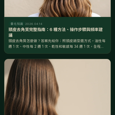
養毛知識
2026.04.14
頭皮去角質完整指南：6 種方法、操作步驟與頻率建
議
頭皮去角質怎麼做？答案先給你：照頭皮類型選方式，油性每
週 1 次、中性每 2 週 1 次、乾性和敏感每 34 週 1 次，全程用
指腹不用指甲，做完 48 小時內只做溫和養護。做對了，毛孔
堵塞率可以從 3550% 降到 1015%，後續養髮液...