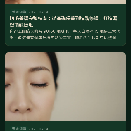
養毛知識
2026.04.14
睫毛養護完整指南：從基礎保養到進階修護，打造濃
密捲翹睫毛
你的上眼瞼大約有 90160 根睫毛，每天自然掉 15 根是正常代
謝。但這裡有個容易被忽略的事實：睫毛的生長期只佔整個週
期的 2025%，遠短於頭髮的 8590%——換句話說，睫毛
「能長的時間窗口」非常有限，一旦掉了，要等好幾個月才長
得回來...
養毛知識
2026.04.14