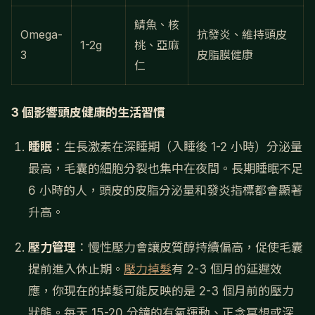
鯖魚、核
Omega-
抗發炎、維持頭皮
1-2g
桃、亞麻
3
皮脂膜健康
仁
3 個影響頭皮健康的生活習慣
睡眠
：生長激素在深睡期（入睡後 1-2 小時）分泌量
最高，毛囊的細胞分裂也集中在夜間。長期睡眠不足
6 小時的人，頭皮的皮脂分泌量和發炎指標都會顯著
升高。
壓力管理
：慢性壓力會讓皮質醇持續偏高，促使毛囊
提前進入休止期。
壓力掉髮
有 2-3 個月的延遲效
應，你現在的掉髮可能反映的是 2-3 個月前的壓力
狀態。每天 15-20 分鐘的有氧運動、正念冥想或深