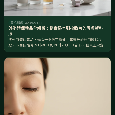
養毛知識
2026.04.14
外泌體保養品全解析：從實驗室到梳妝台的護膚新科
技
挑外泌體保養品，先看一個數字就好：每毫升的外泌體顆粒
數。市面價格從 NT$800 到 NT$20,000 都有，但真正決定
效果的不是價格，是濃度——10⁸ 和 10¹⁰ 差了兩個數量級，根
本不在同一個檔次。產品大致分三級：日常保養級（10⁸...