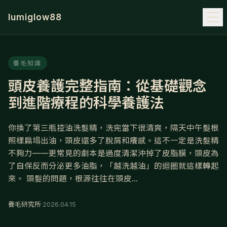
lumiglow88
養毛知識
頭皮養護完整指南：從基礎觀念
到進階療程的科學養護法
你換了第三瓶控油洗髮精，洗完當下很清爽，隔天中午髮根
照樣扁塌出油，頭皮還多了脫屑和癢感。這不一定是洗髮精
不夠力——更常見的劇本是過度清潔沖掉了皮脂膜，頭皮為
了自保反而分泌更多油脂，「越洗越油」的迴圈就這樣轉起
來。 頭髮的問題，根源往往在頭皮...
養毛研究所
·
2026.04.15