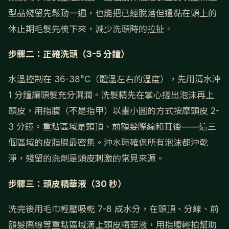
型品殘留先鬆動一遍，也能把已經脫落但還黏在頭上的
休止期毛髮先梳下來，減少洗頭時的拉扯。
步驟二：正確洗頭（3-5 分鐘）
水溫控制在 36-38°C（體溫左右的溫度），先用清水沖
1 分鐘讓頭髮充分濕潤。洗髮精先在掌心搓出泡沫再上
頭皮，用指腹（不是指甲）以畫小圓的方式按摩頭皮 2-
3 分鐘。重點區域是頭頂、前額髮際線和耳後——這三
個區域的皮脂腺最密集。沖水時確保所有泡沫都沖乾
淨，殘留的洗劑是頭皮刺激的常見來源。
步驟三：頭皮精華液（30 秒）
洗完後用毛巾輕壓吸乾 7-8 成水分，在頭頂、分線、前
額髮際線等重點區域滴上頭皮精華液，用指腹輕拍幫助