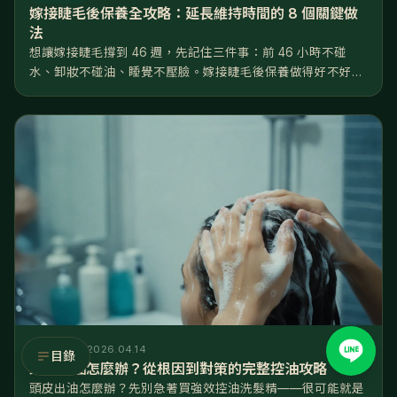
嫁接睫毛後保養全攻略：延長維持時間的 8 個關鍵做
法
想讓嫁接睫毛撐到 46 週，先記住三件事：前 46 小時不碰
水、卸妝不碰油、睡覺不壓臉。嫁接睫毛後保養做得好不好，
差距就是睫毛撐 2 週還是 6 週——同一位美睫師、同一罐膠
水，回家後的日常習慣才是決定壽命的關鍵。 這篇把嫁接睫毛
後保養拆成...
養毛知識
2026.04.14
目錄
頭皮出油怎麼辦？從根因到對策的完整控油攻略
頭皮出油怎麼辦？先別急著買強效控油洗髮精——很可能就是