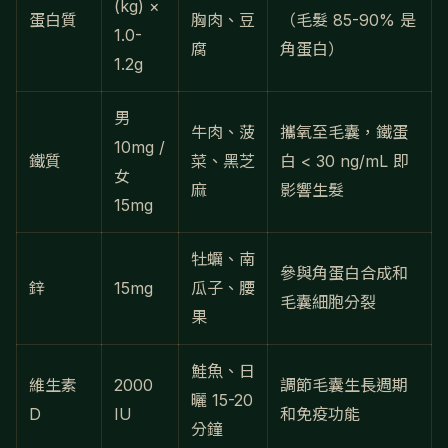
(kg) ×
蛋白質
胸肉、豆
（毛髮 85-90% 是
1.0-
腐
角蛋白）
1.2g
男
牛肉、菠
攜氧至毛囊，鐵蛋
10mg /
鐵質
菜、黑芝
白 < 30 ng/mL 即
女
麻
影響生髮
15mg
牡蠣、南
參與角蛋白合成和
鋅
15mg
瓜子、腰
毛囊細胞分裂
果
鮭魚、日
維生素
2000
調節毛囊生長週期
曬 15-20
D
IU
和免疫功能
分鐘