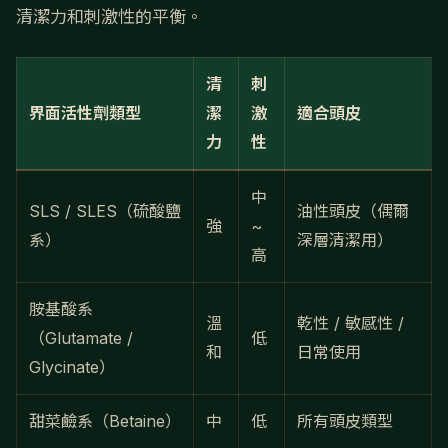
清潔力和刺激性的平衡。
清
刺
界面活性劑類型
潔
激
適合頭皮
力
性
中
SLS / SLES（硫酸鹽
油性頭皮（偶爾
強
~
系）
深層清潔用）
高
胺基酸系
溫
乾性 / 敏感性 /
（Glutamate /
低
和
日常使用
Glycinate）
甜菜鹼系（Betaine）
中
低
所有頭皮類型