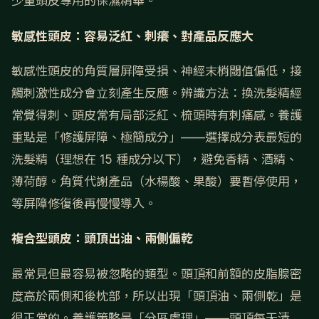
少量頭皮專用的保濕精華。
敏感性頭皮：容易泛紅、刺癢、對產品反應大
敏感性頭皮的角質層屏障受損、神經末梢閾值偏低，接
觸刺激性成分會立刻產生反應。辨識方法：換洗髮精經
常覺得刺、頭皮常有局部泛紅、梳頭時有刺痛感。養護
重點是「修護屏障、極簡成分」——選擇成分表最短的
洗髮精（理想在 15 種成分以下），避免香精、酒精、
薄荷醇。角質代謝產品（水楊酸、果酸）要暫停使用，
等屏障修復後再慢慢導入。
複合型頭皮：頭頂出油、兩側偏乾
最常見但最容易被忽略的類型。頭頂和前額的皮脂腺密
度高於兩側和後枕部，所以出現「頭頂油、兩側乾」是
很正常的。養護策略是「分區處理」——頭頂每天清