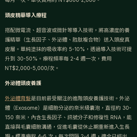
每月一次。單次費用約 NT$800-2,000。
頭皮精華導入療程
搭配微電流、超音波或微針等導入技術，將高濃度的養
護精華（生長因子、外泌體、胜肽複合物）送入頭皮真
皮層。單純塗抹的吸收率約 5-10%，透過導入技術可提
升到 30-50%。療程頻率每 2-4 週一次，費用
NT$2,000-5,000/次。
外泌體頭皮養護
外泌體育髮
是目前最受關注的進階頭皮養護技術。外泌
體（Exosome）是細胞分泌的奈米級囊泡，直徑約 30-
150 奈米，內含生長因子、訊號分子和修復性 RNA，能
直接與毛囊細胞溝通，促進毛囊從休止期重新進入生長
期。標準療程 4-6 次，每次間隔 2-4 週，適合已經出