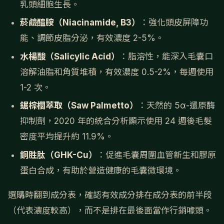
乳頭細胞生長。
菸鹼醯胺（Niacinamide, B3）
：強化頭皮屏障功
能、調節皮脂分泌，有效濃度 2-5%。
水楊酸（Salicylic Acid）
：脂溶性，能深入毛囊口
溶解油脂和角質堆積，有效濃度 0.5-2%，每週使用
1-2 次。
鋸棕櫚萃取（Saw Palmetto）
：天然的 5α-還原酶
抑制劑，2020 年的統合分析顯示使用 24 週後毛髮
密度平均提升約 11.9%。
銅胜肽（GHK-Cu）
：促進毛囊周圍血管新生和膠原
蛋白合成，有助於營造健康的毛囊微環境。
選購時翻到成分表，確認有效成分排在成分表的前半段
（代表濃度較高），而不是排在最後面當作行銷噱頭。