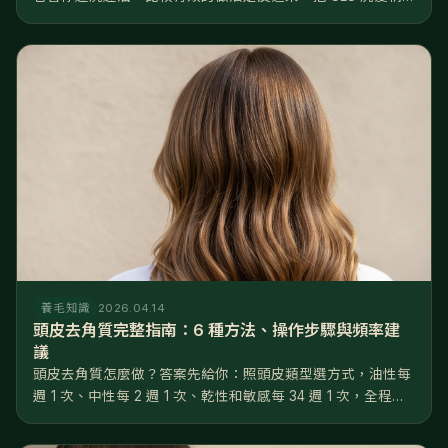
換成溫和的胺基酸配方、水溫降到 3638°C、每週去一次角
質，再從飲食和睡眠下手。 聽起來跟直覺相反，但這是有道理
的。正常頭皮一...
養毛知識
2026.04.14
頭皮去角質完整指南：6 種方法、操作步驟與頻率建
議
頭皮去角質怎麼做？答案先給你：照頭皮類型選方式，油性每
週 1 次、中性每 2 週 1 次、乾性和敏感每 34 週 1 次，全程用
指腹不用指甲，做完 48 小時內只做溫和養護。做對了，毛孔
堵塞率可以從 3550% 降到 1015%，後續養髮液...