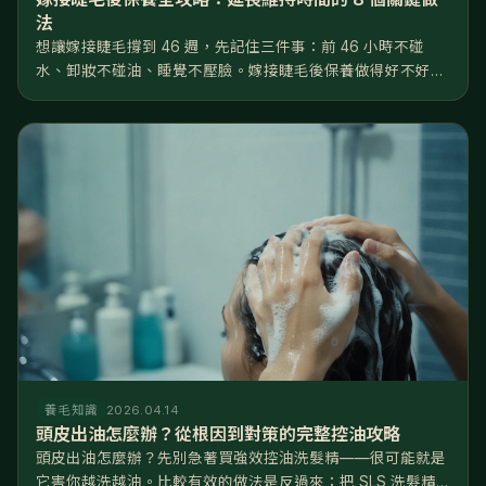
法
想讓嫁接睫毛撐到 46 週，先記住三件事：前 46 小時不碰
水、卸妝不碰油、睡覺不壓臉。嫁接睫毛後保養做得好不好，
差距就是睫毛撐 2 週還是 6 週——同一位美睫師、同一罐膠
水，回家後的日常習慣才是決定壽命的關鍵。 這篇把嫁接睫毛
後保養拆成...
養毛知識
2026.04.14
頭皮出油怎麼辦？從根因到對策的完整控油攻略
頭皮出油怎麼辦？先別急著買強效控油洗髮精——很可能就是
它害你越洗越油。比較有效的做法是反過來：把 SLS 洗髮精