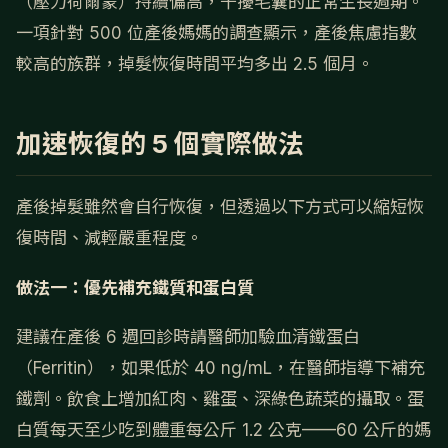
（壓力荷爾蒙）持續偏高，干擾毛囊的正常生長週期。
一項針對 500 位產後媽媽的調查顯示，產後焦慮指數
較高的族群，掉髮恢復時間平均多出 2.5 個月。
加速恢復的 5 個實際做法
產後掉髮雖然會自行恢復，但透過以下方式可以縮短恢
復時間、減輕嚴重程度。
做法一：優先補充鐵質和蛋白質
建議在產後 6 週回診時請醫師加驗血清鐵蛋白
（Ferritin），如果低於 40 ng/mL，在醫師指導下補充
鐵劑。飲食上增加紅肉、雞蛋、深綠色蔬菜的攝取。蛋
白質每天至少吃到體重每公斤 1.2 公克——60 公斤的媽