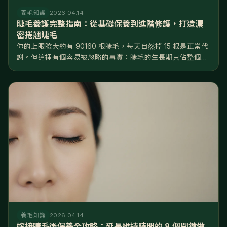
養毛知識
2026.04.14
睫毛養護完整指南：從基礎保養到進階修護，打造濃
密捲翹睫毛
你的上眼瞼大約有 90160 根睫毛，每天自然掉 15 根是正常代
謝。但這裡有個容易被忽略的事實：睫毛的生長期只佔整個週
期的 2025%，遠短於頭髮的 8590%——換句話說，睫毛
「能長的時間窗口」非常有限，一旦掉了，要等好幾個月才長
得回來...
養毛知識
2026.04.14
嫁接睫毛後保養全攻略：延長維持時間的 8 個關鍵做