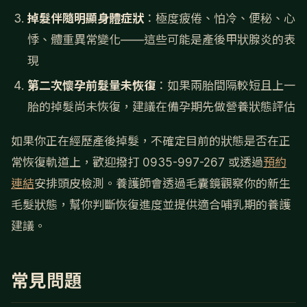
掉髮伴隨明顯身體症狀
：極度疲倦、怕冷、便秘、心
悸、體重異常變化——這些可能是產後甲狀腺炎的表
現
第二次懷孕前髮量未恢復
：如果兩胎間隔較短且上一
胎的掉髮尚未恢復，建議在備孕期先做營養狀態評估
如果你正在經歷產後掉髮，不確定目前的狀態是否在正
常恢復軌道上，歡迎撥打 0935-997-267 或透過
預約
連結
安排頭皮檢測。養護師會透過毛囊鏡觀察你的新生
毛髮狀態，幫你判斷恢復進度並提供適合哺乳期的養護
建議。
常見問題