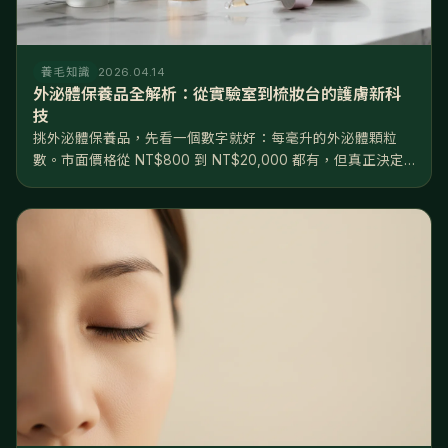
養毛知識
2026.04.14
外泌體保養品全解析：從實驗室到梳妝台的護膚新科
技
挑外泌體保養品，先看一個數字就好：每毫升的外泌體顆粒
數。市面價格從 NT$800 到 NT$20,000 都有，但真正決定
效果的不是價格，是濃度——10⁸ 和 10¹⁰ 差了兩個數量級，根
本不在同一個檔次。產品大致分三級：日常保養級（10⁸...