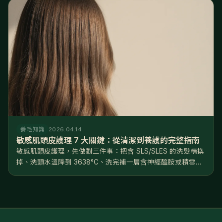
養毛知識
2026.04.14
敏感肌頭皮護理 7 大關鍵：從清潔到養護的完整指南
敏感肌頭皮護理，先做對三件事：把含 SLS/SLES 的洗髮精換
掉、洗頭水溫降到 3638°C、洗完補一層含神經醯胺或積雪草
的修護精華。方向只有一個——修復屏障，不是深層清潔。照
著做，多數人 46 週能看到穩定改善。 頭皮會敏感，往往不是
天...