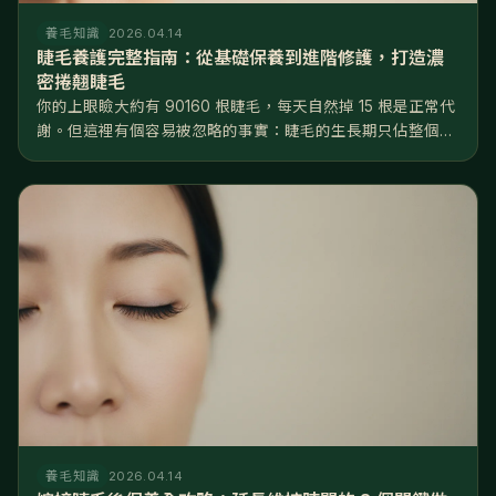
養毛知識
2026.04.14
睫毛養護完整指南：從基礎保養到進階修護，打造濃
密捲翹睫毛
你的上眼瞼大約有 90160 根睫毛，每天自然掉 15 根是正常代
謝。但這裡有個容易被忽略的事實：睫毛的生長期只佔整個週
期的 2025%，遠短於頭髮的 8590%——換句話說，睫毛
「能長的時間窗口」非常有限，一旦掉了，要等好幾個月才長
得回來...
養毛知識
2026.04.14