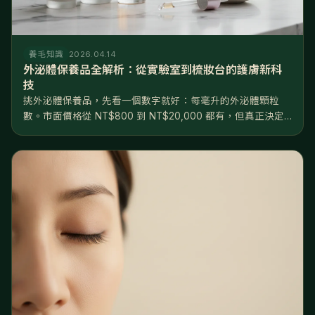
養毛知識
2026.04.14
外泌體保養品全解析：從實驗室到梳妝台的護膚新科
技
挑外泌體保養品，先看一個數字就好：每毫升的外泌體顆粒
數。市面價格從 NT$800 到 NT$20,000 都有，但真正決定
效果的不是價格，是濃度——10⁸ 和 10¹⁰ 差了兩個數量級，根
本不在同一個檔次。產品大致分三級：日常保養級（10⁸...