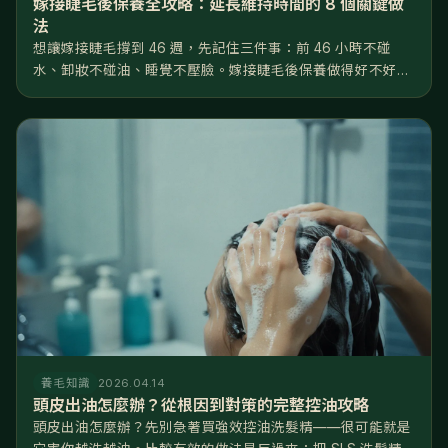
嫁接睫毛後保養全攻略：延長維持時間的 8 個關鍵做
法
想讓嫁接睫毛撐到 46 週，先記住三件事：前 46 小時不碰
水、卸妝不碰油、睡覺不壓臉。嫁接睫毛後保養做得好不好，
差距就是睫毛撐 2 週還是 6 週——同一位美睫師、同一罐膠
水，回家後的日常習慣才是決定壽命的關鍵。 這篇把嫁接睫毛
後保養拆成...
養毛知識
2026.04.14
頭皮出油怎麼辦？從根因到對策的完整控油攻略
頭皮出油怎麼辦？先別急著買強效控油洗髮精——很可能就是