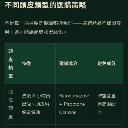
不同頭皮類型的選購策略
不是每一瓶掉髮洗髮精都適合你——選錯產品不僅沒效
果，還可能讓頭皮狀況惡化。
頭
皮
特徵
建議成分
避免成分
類
型
油
洗後 8 小時內
Ketoconazole
矽靈含量
性
出油、頭皮屑
+ Piroctone
過高的配
頭
偏黃偏油
Olamine
方
皮