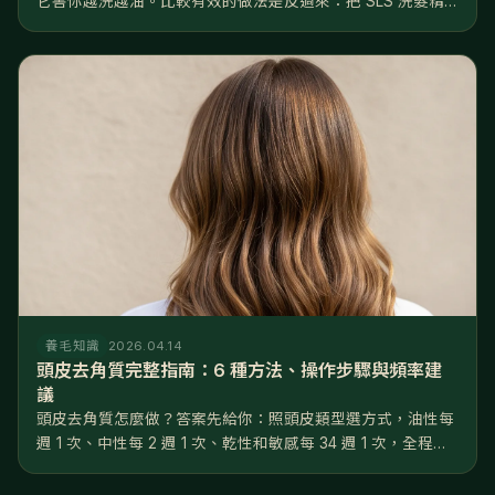
它害你越洗越油。比較有效的做法是反過來：把 SLS 洗髮精
換成溫和的胺基酸配方、水溫降到 3638°C、每週去一次角
質，再從飲食和睡眠下手。 聽起來跟直覺相反，但這是有道理
的。正常頭皮一...
養毛知識
2026.04.14
頭皮去角質完整指南：6 種方法、操作步驟與頻率建
議
頭皮去角質怎麼做？答案先給你：照頭皮類型選方式，油性每
週 1 次、中性每 2 週 1 次、乾性和敏感每 34 週 1 次，全程用
指腹不用指甲，做完 48 小時內只做溫和養護。做對了，毛孔
堵塞率可以從 3550% 降到 1015%，後續養髮液...