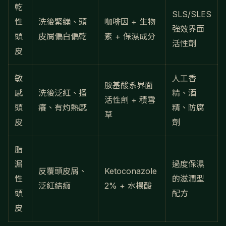
乾
SLS/SLES
性
洗後緊繃、頭
咖啡因 + 生物
強效界面
頭
皮屑偏白偏乾
素 + 保濕成分
活性劑
皮
敏
人工香
胺基酸系界面
感
洗後泛紅、搔
精、酒
活性劑 + 積雪
頭
癢、有灼熱感
精、防腐
草
皮
劑
脂
漏
過度保濕
反覆頭皮屑、
Ketoconazole
性
的滋潤型
泛紅結痂
2% + 水楊酸
頭
配方
皮