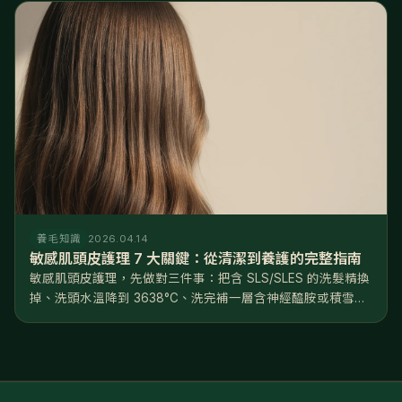
養毛知識
2026.04.14
敏感肌頭皮護理 7 大關鍵：從清潔到養護的完整指南
敏感肌頭皮護理，先做對三件事：把含 SLS/SLES 的洗髮精換
掉、洗頭水溫降到 3638°C、洗完補一層含神經醯胺或積雪草
的修護精華。方向只有一個——修復屏障，不是深層清潔。照
著做，多數人 46 週能看到穩定改善。 頭皮會敏感，往往不是
天...