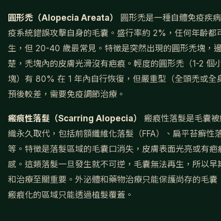
圓形禿（Alopecia Areata）
圓形禿是一種自體免疫疾病
疫系統錯誤攻擊自身的毛囊。盛行率約 2%，任何年齡都
生，但 20-40 歲最常見。特徵是突然出現的圓形禿塊，
楚，禿塊內的皮膚光滑沒有疤痕。輕度的圓形禿（1-2 個
塊）有 80% 在 1 年內自行恢復，但嚴重型（全頭禿或全
預後較差，需要免疫調節治療。
瘢痕性落髮（Scarring Alopecia）
瘢痕性落髮是毛囊被
織永久取代，包括前額纖維化落髮（FFA）、扁平苔癬性
等。特徵是落髮區域的毛囊口消失，皮膚表面光亮或有疤
感。這類落髮一旦發生就不可逆，毛囊無法再生，所以早
和治療至關重要。外泌體和藥物治療只能保護尚存的毛囊
瘢痕化的區域只能透過植髮覆蓋。