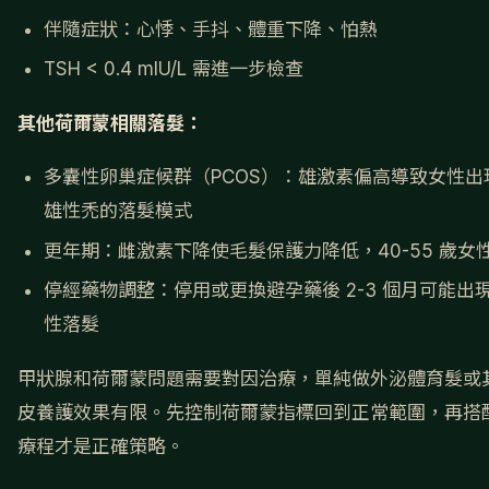
伴隨症狀：心悸、手抖、體重下降、怕熱
TSH < 0.4 mIU/L 需進一步檢查
其他荷爾蒙相關落髮：
多囊性卵巢症候群（PCOS）：雄激素偏高導致女性出
雄性禿的落髮模式
更年期：雌激素下降使毛髮保護力降低，40-55 歲女
停經藥物調整：停用或更換避孕藥後 2-3 個月可能出
性落髮
甲狀腺和荷爾蒙問題需要對因治療，單純做外泌體育髮或
皮養護效果有限。先控制荷爾蒙指標回到正常範圍，再搭
療程才是正確策略。