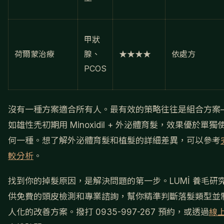
甲狀
荷爾蒙治療
腺、
★★★★
依處方
PCOS
沒有一種方案適合所有人。最有效的策略往往是組合方案
如雄性禿初期用 Minoxidil + 外泌體育髮，效果優於單獨
何一種。想了解外泌體育髮和植髮的詳細差異，可以參考
較分析
。
找到你的掉髮原因，是解決問題的第一步。LUMİ 養毛研
供免費的頭皮檢測和專業諮詢，幫你精準判斷落髮類型並
人化的改善方案。撥打 0935-997-267 預約，或透過
線