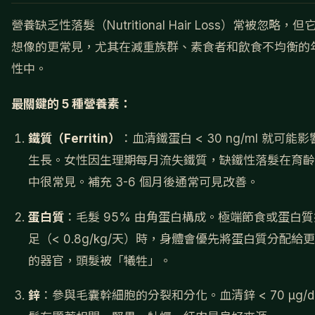
營養缺乏性落髮（Nutritional Hair Loss）常被忽略，但
想像的更常見，尤其在減重族群、素食者和飲食不均衡的
性中。
最關鍵的 5 種營養素：
鐵質（Ferritin）
：血清鐵蛋白 < 30 ng/ml 就可能
生長。女性因生理期每月流失鐵質，缺鐵性落髮在育齡
中很常見。補充 3-6 個月後通常可見改善。
蛋白質
：毛髮 95% 由角蛋白構成。極端節食或蛋白
足（< 0.8g/kg/天）時，身體會優先將蛋白質分配給
的器官，頭髮被「犧牲」。
鋅
：參與毛囊幹細胞的分裂和分化。血清鋅 < 70 μg/d