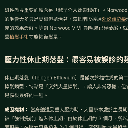
雄性禿最重要的觀念是「越早介入效果越好」。Norwood I-
的毛囊大多只是變細但還活著，這個階段透過
外泌體育髮
囊的效果最好。等到 Norwood V-VII 期毛囊已經萎縮，
靠
植髮手術
才能恢復髮量。
壓力性休止期落髮：最容易被誤診的
休止期落髮（Telogen Effluvium）是僅次於雄性禿的第
掉髮類型，特點是「突然大量掉髮」，讓人非常恐慌，但
是預後最好的一種。
成因機制：
當身體遭受重大壓力時，大量原本處於生長期
被「強制提前」進入休止期。由於休止期約 3 個月，所以
表現是：在壓力事件發生 2-3 個月後，突然開始大量掉