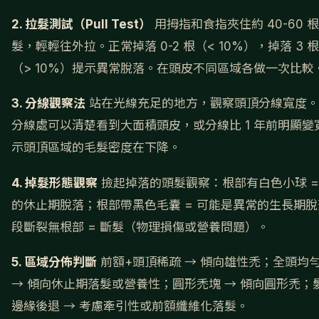
2. 拉髮測試（Pull Test）
用拇指和食指夾住約 40-60 
髮，輕輕往外拉。正常掉落 0-2 根（< 10%），掉落 3 
（> 10%）提示異常脫落。在頭皮不同區域各做一次比較
3. 分線觀察法
站在光線充足的地方，觀察頭頂分線寬度。
分線處可以清楚看到大面積頭皮，或分線比 1 年前明顯變
示頭頂區域的毛髮密度在下降。
4. 掉髮形態觀察
撿起掉落的頭髮觀察：根部有白色小球 =
的休止期脫落；根部帶黑色毛囊 = 可能是異常的生長期
段斷裂無根部 = 斷髮（物理損傷或營養問題）。
5. 區域分佈判斷
前額+頭頂稀疏 → 傾向雄性禿；全頭均
→ 傾向休止期落髮或營養性；圓形禿塊 → 傾向圓形禿；
邊緣後退 → 考慮牽引性或前額纖維化落髮。