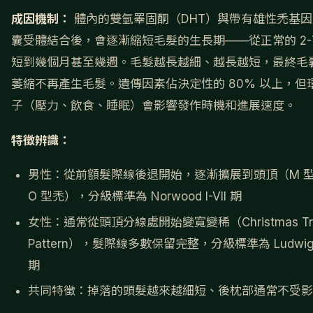
成因機制：
體內的雙氫睪固酮（DHT）與帶有雄性禿基因
囊受體結合後，會逐漸縮短毛髮的生長期——從正常的 2-
短到幾個月甚至幾週。毛髮越長越細、越長越短，最終毛
萎縮不再產生毛髮。遺傳因素佔決定性的 80% 以上，但
子（壓力、飲食、睡眠）會影響發作時機和進展速度。
特徵辨識：
男性：從前額髮際線後退開始，逐漸擴展到頭頂（M 型
O 型禿），分級標準為 Norwood I-VII 期
女性：通常從頭頂分線處開始變寬變稀（Christmas Tr
Pattern），髮際線多數保留完整，分級標準為 Ludwig I-
期
共同特徵：掉落的頭髮越來越細短、後枕部通常不受影