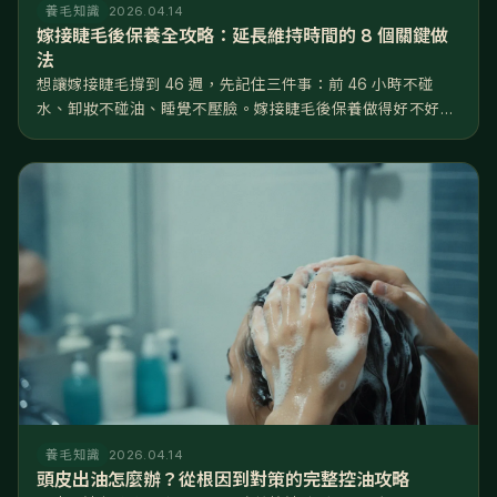
養毛知識
2026.04.14
嫁接睫毛後保養全攻略：延長維持時間的 8 個關鍵做
法
想讓嫁接睫毛撐到 46 週，先記住三件事：前 46 小時不碰
水、卸妝不碰油、睡覺不壓臉。嫁接睫毛後保養做得好不好，
差距就是睫毛撐 2 週還是 6 週——同一位美睫師、同一罐膠
水，回家後的日常習慣才是決定壽命的關鍵。 這篇把嫁接睫毛
後保養拆成...
養毛知識
2026.04.14
頭皮出油怎麼辦？從根因到對策的完整控油攻略