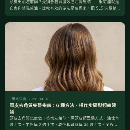
頭皮出油怎麼辦？先別急著買強效控油洗髮精——很可能就是
它害你越洗越油。比較有效的做法是反過來：把 SLS 洗髮精
換成溫和的胺基酸配方、水溫降到 3638°C、每週去一次角
質，再從飲食和睡眠下手。 聽起來跟直覺相反，但這是有道理
的。正常頭皮一...
養毛知識
2026.04.14
頭皮去角質完整指南：6 種方法、操作步驟與頻率建
議
頭皮去角質怎麼做？答案先給你：照頭皮類型選方式，油性每
週 1 次、中性每 2 週 1 次、乾性和敏感每 34 週 1 次，全程用