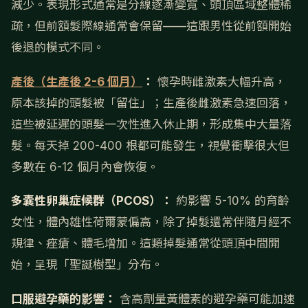
減少。表現形式通常是分線逐漸變寬、頭頂區域整體稀
疏，但前額髮際線通常會保留——這跟男性從前額開始
後退的模式不同。
產後（生產後 2-6 個月）
：
懷孕時雌激素大幅升高，
原本該掉的頭髮被「留住」；生產後雌激素急速回落，
這些被延遲的頭髮一次性進入休止期，形成集中大量落
髮。每天掉 200-400 根都可能發生，視覺衝擊很大但
多數在 6-12 個月內會恢復。
多囊性卵巢症候群（PCOS）：
約影響 5-10% 的育齡
女性，體內雄性荷爾蒙偏高，除了掉髮還常伴隨月經不
規律、痤瘡、體毛增加。這類掉髮通常從頭頂中間開
始，呈現「聖誕樹型」分布。
口服避孕藥的影響：
含高劑量黃體素的避孕藥可能加速