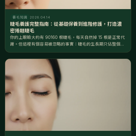
養毛知識
2026.04.14
睫毛養護完整指南：從基礎保養到進階修護，打造濃
密捲翹睫毛
你的上眼瞼大約有 90160 根睫毛，每天自然掉 15 根是正常代
謝。但這裡有個容易被忽略的事實：睫毛的生長期只佔整個週
期的 2025%，遠短於頭髮的 8590%——換句話說，睫毛
「能長的時間窗口」非常有限，一旦掉了，要等好幾個月才長
得回來...