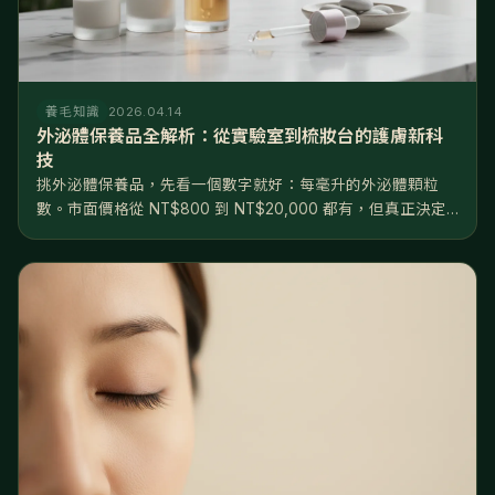
養毛知識
2026.04.14
外泌體保養品全解析：從實驗室到梳妝台的護膚新科
技
挑外泌體保養品，先看一個數字就好：每毫升的外泌體顆粒
數。市面價格從 NT$800 到 NT$20,000 都有，但真正決定
效果的不是價格，是濃度——10⁸ 和 10¹⁰ 差了兩個數量級，根
本不在同一個檔次。產品大致分三級：日常保養級（10⁸...