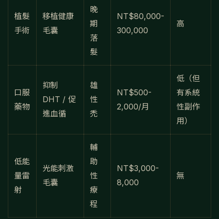
晚
植髮
移植健康
NT$80,000-
期
高
手術
毛囊
300,000
落
髮
低（但
抑制
雄
口服
NT$500-
有系統
DHT / 促
性
藥物
2,000/月
性副作
進血循
禿
用）
輔
低能
助
光能刺激
NT$3,000-
量雷
性
無
毛囊
8,000
射
療
程