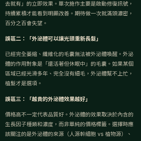
去就有」的立即效果。單次施作主要是啟動修復訊號，
持續累積才能看到明顯改善。期待做一次就滿頭濃密，
百分之百會失望。
誤區二：「外泌體可以讓光頭重新長髮」
已經完全萎縮、纖維化的毛囊無法被外泌體喚醒。外泌
體的作用對象是「還活著但休眠中」的毛囊。如果某個
區域已經光滑多年、完全沒有細毛，外泌體幫不上忙，
植髮才是選項。
誤區三：「越貴的外泌體效果越好」
價格高不一定代表品質好。外泌體的效果取決於內含的
生長因子種類和濃度，而非單純的價格標籤。選擇時應
該關注的是外泌體的來源（人源幹細胞 vs 植物源）、