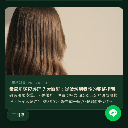
堵塞率可以從 3550% 降到 1015%，後續養髮液...
養毛知識
2026.04.14
敏感肌頭皮護理 7 大關鍵：從清潔到養護的完整指南
敏感肌頭皮護理，先做對三件事：把含 SLS/SLES 的洗髮精換
掉、洗頭水溫降到 3638°C、洗完補一層含神經醯胺或積雪草
的修護精華。方向只有一個——修復屏障，不是深層清潔。照
著做，多數人 46 週能看到穩定改善。 頭皮會敏感，往往不是
目錄
天...