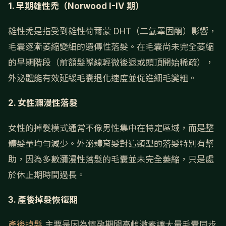
1. 早期雄性禿（Norwood I-IV 期）
雄性禿是指受到雄性荷爾蒙 DHT（二氫睪固酮）影響，
毛囊逐漸萎縮變細的遺傳性落髮。在毛囊尚未完全萎縮
的早期階段（前額髮際線輕微後退或頭頂開始稀疏），
外泌體能有效延緩毛囊退化速度並促進細毛變粗。
2. 女性瀰漫性落髮
女性的掉髮模式通常不像男性集中在特定區域，而是整
體髮量均勻減少。外泌體育髮對這類型的落髮特別有幫
助，因為多數瀰漫性落髮的毛囊並未完全萎縮，只是處
於休止期時間過長。
3. 產後掉髮恢復期
產後掉髮
主要是因為懷孕期間高雌激素讓大量毛囊同步