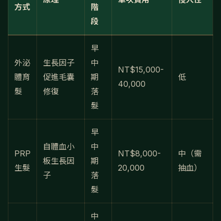
方式
階
段
早
外泌
生長因子
中
NT$15,000-
體育
促進毛囊
期
低
40,000
髮
修復
落
髮
早
自體血小
中
PRP
NT$8,000-
中（需
板生長因
期
生髮
20,000
抽血）
子
落
髮
中