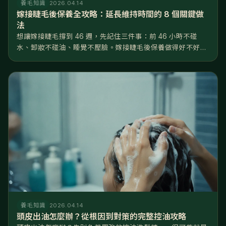
養毛知識
2026.04.14
嫁接睫毛後保養全攻略：延長維持時間的 8 個關鍵做
法
想讓嫁接睫毛撐到 46 週，先記住三件事：前 46 小時不碰
水、卸妝不碰油、睡覺不壓臉。嫁接睫毛後保養做得好不好，
差距就是睫毛撐 2 週還是 6 週——同一位美睫師、同一罐膠
水，回家後的日常習慣才是決定壽命的關鍵。 這篇把嫁接睫毛
後保養拆成...
養毛知識
2026.04.14
頭皮出油怎麼辦？從根因到對策的完整控油攻略