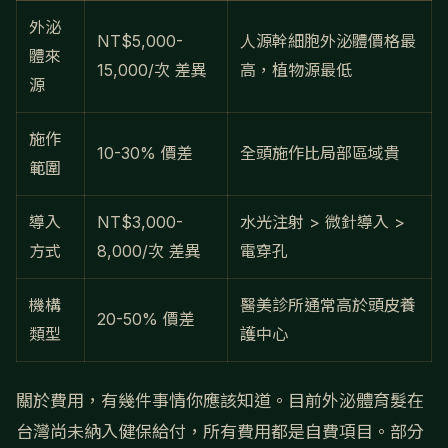
外泌
NT$5,000-
人源幹細胞外泌體價格最
體來
15,000/次 差異
高，植物源最低
源
施作
10-30% 價差
全頭施作比局部區域貴
範圍
導入
NT$3,000-
水光注射 > 微針導入 >
方式
8,000/次 差異
電穿孔
機構
醫美診所通常高於頭皮養
20-50% 價差
類型
護中心
關於費用，有幾件事情你應該知道。目前外泌體育髮在
台灣尚未納入健保給付，所有費用都是自費項目。部分