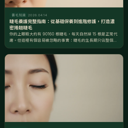
養毛知識
2026.04.14
睫毛養護完整指南：從基礎保養到進階修護，打造濃
密捲翹睫毛
你的上眼瞼大約有 90160 根睫毛，每天自然掉 15 根是正常代
謝。但這裡有個容易被忽略的事實：睫毛的生長期只佔整個週
期的 2025%，遠短於頭髮的 8590%——換句話說，睫毛
「能長的時間窗口」非常有限，一旦掉了，要等好幾個月才長
得回來...