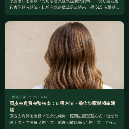
頭皮出油怎麼辦？先別急著買強效控油洗髮精——很可能就是
它害你越洗越油。比較有效的做法是反過來：把 SLS 洗髮精
換成溫和的胺基酸配方、水溫降到 3638°C、每週去一次角
質，再從飲食和睡眠下手。 聽起來跟直覺相反，但這是有道理
的。正常頭皮一...
養毛知識
2026.04.14
頭皮去角質完整指南：6 種方法、操作步驟與頻率建
議
頭皮去角質怎麼做？答案先給你：照頭皮類型選方式，油性每
週 1 次、中性每 2 週 1 次、乾性和敏感每 34 週 1 次，全程用
指腹不用指甲，做完 48 小時內只做溫和養護。做對了，毛孔