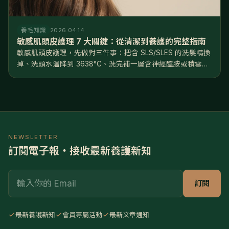
養毛知識
2026.04.14
敏感肌頭皮護理 7 大關鍵：從清潔到養護的完整指南
敏感肌頭皮護理，先做對三件事：把含 SLS/SLES 的洗髮精換
掉、洗頭水溫降到 3638°C、洗完補一層含神經醯胺或積雪草
的修護精華。方向只有一個——修復屏障，不是深層清潔。照
著做，多數人 46 週能看到穩定改善。 頭皮會敏感，往往不是
天...
NEWSLETTER
訂閱電子報・接收最新養護新知
Email
訂閱
最新養護新知
會員專屬活動
最新文章通知