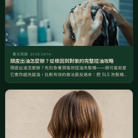
養毛知識
2026.04.14
頭皮出油怎麼辦？從根因到對策的完整控油攻略
頭皮出油怎麼辦？先別急著買強效控油洗髮精——很可能就是
它害你越洗越油。比較有效的做法是反過來：把 SLS 洗髮精
換成溫和的胺基酸配方、水溫降到 3638°C、每週去一次角
質，再從飲食和睡眠下手。 聽起來跟直覺相反，但這是有道理
的。正常頭皮一...