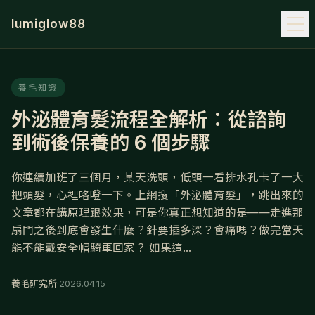
lumiglow88
養毛知識
外泌體育髮流程全解析：從諮詢
到術後保養的 6 個步驟
你連續加班了三個月，某天洗頭，低頭一看排水孔卡了一大
把頭髮，心裡咯噔一下。上網搜「外泌體育髮」，跳出來的
文章都在講原理跟效果，可是你真正想知道的是——走進那
扇門之後到底會發生什麼？針要插多深？會痛嗎？做完當天
能不能戴安全帽騎車回家？ 如果這...
養毛研究所
·
2026.04.15