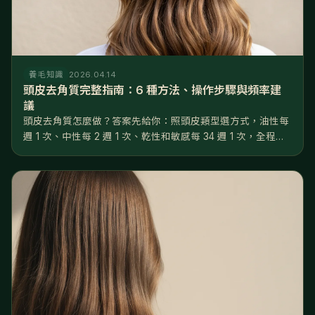
養毛知識
2026.04.14
頭皮去角質完整指南：6 種方法、操作步驟與頻率建
議
頭皮去角質怎麼做？答案先給你：照頭皮類型選方式，油性每
週 1 次、中性每 2 週 1 次、乾性和敏感每 34 週 1 次，全程用
指腹不用指甲，做完 48 小時內只做溫和養護。做對了，毛孔
堵塞率可以從 3550% 降到 1015%，後續養髮液...