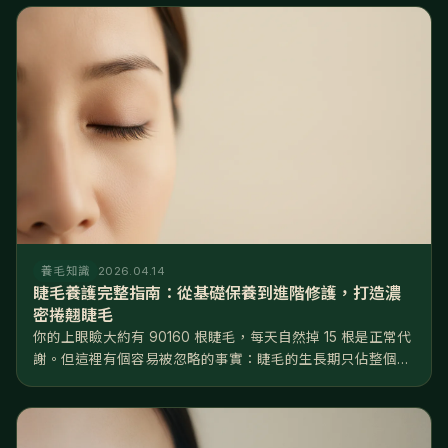
本不在同一個檔次。產品大致分三級：日常保養級（10⁸...
養毛知識
2026.04.14
睫毛養護完整指南：從基礎保養到進階修護，打造濃
密捲翹睫毛
你的上眼瞼大約有 90160 根睫毛，每天自然掉 15 根是正常代
謝。但這裡有個容易被忽略的事實：睫毛的生長期只佔整個週
期的 2025%，遠短於頭髮的 8590%——換句話說，睫毛
「能長的時間窗口」非常有限，一旦掉了，要等好幾個月才長
得回來...