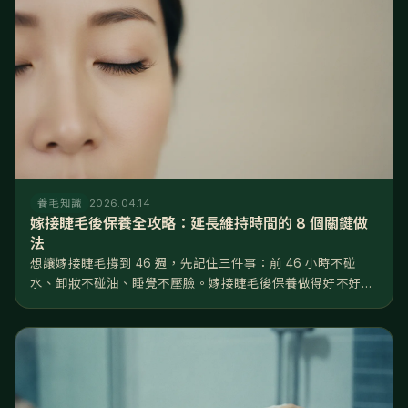
養毛知識
2026.04.14
嫁接睫毛後保養全攻略：延長維持時間的 8 個關鍵做
法
想讓嫁接睫毛撐到 46 週，先記住三件事：前 46 小時不碰
水、卸妝不碰油、睡覺不壓臉。嫁接睫毛後保養做得好不好，
差距就是睫毛撐 2 週還是 6 週——同一位美睫師、同一罐膠
水，回家後的日常習慣才是決定壽命的關鍵。 這篇把嫁接睫毛
後保養拆成...