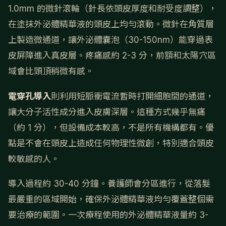
1.0mm 的微針滾輪（針長依頭皮厚度和耐受度調整），
在塗抹外泌體精華液的頭皮上均勻滾動。微針在角質層
上製造微通道，讓外泌體囊泡（30-150nm）能穿過表
皮屏障進入真皮層。疼痛感約 2-3 分，前額和太陽穴區
域會比頭頂稍微有感。
電穿孔導入
則利用短脈衝電流暫時打開細胞間的通道，
讓大分子活性成分進入皮膚深層。這種方式幾乎無痛
（約 1 分），但設備成本較高，不是所有機構都有。優
點是不會在頭皮上造成任何物理性微創，特別適合頭皮
較敏感的人。
導入過程約 30-40 分鐘。養護師會分區進行，從落髮
最嚴重的區域開始，確保外泌體精華液均勻覆蓋整個需
要治療的範圍。一次療程使用的外泌體精華液量約 3-