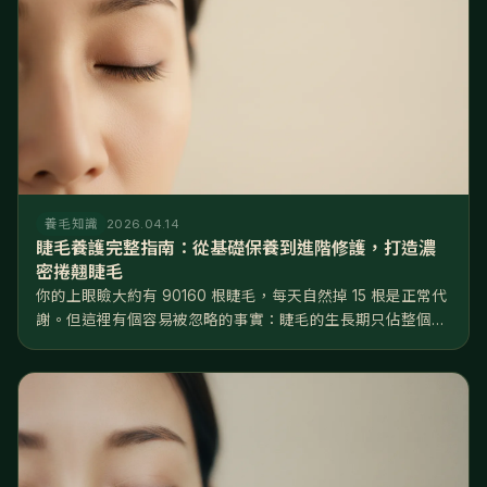
養毛知識
2026.04.14
睫毛養護完整指南：從基礎保養到進階修護，打造濃
密捲翹睫毛
你的上眼瞼大約有 90160 根睫毛，每天自然掉 15 根是正常代
謝。但這裡有個容易被忽略的事實：睫毛的生長期只佔整個週
期的 2025%，遠短於頭髮的 8590%——換句話說，睫毛
「能長的時間窗口」非常有限，一旦掉了，要等好幾個月才長
得回來...