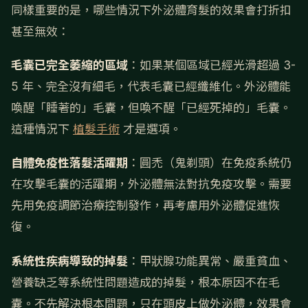
同樣重要的是，哪些情況下外泌體育髮的效果會打折扣
甚至無效：
毛囊已完全萎縮的區域
：如果某個區域已經光滑超過 3-
5 年、完全沒有細毛，代表毛囊已經纖維化。外泌體能
喚醒「睡著的」毛囊，但喚不醒「已經死掉的」毛囊。
這種情況下
植髮手術
才是選項。
自體免疫性落髮活躍期
：圓禿（鬼剃頭）在免疫系統仍
在攻擊毛囊的活躍期，外泌體無法對抗免疫攻擊。需要
先用免疫調節治療控制發作，再考慮用外泌體促進恢
復。
系統性疾病導致的掉髮
：甲狀腺功能異常、嚴重貧血、
營養缺乏等系統性問題造成的掉髮，根本原因不在毛
囊。不先解決根本問題，只在頭皮上做外泌體，效果會