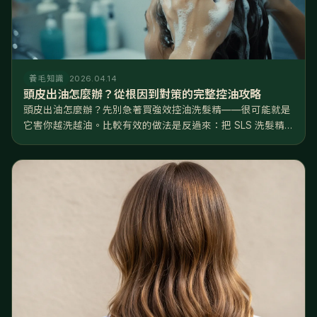
養毛知識
2026.04.14
頭皮出油怎麼辦？從根因到對策的完整控油攻略
頭皮出油怎麼辦？先別急著買強效控油洗髮精——很可能就是
它害你越洗越油。比較有效的做法是反過來：把 SLS 洗髮精
換成溫和的胺基酸配方、水溫降到 3638°C、每週去一次角
質，再從飲食和睡眠下手。 聽起來跟直覺相反，但這是有道理
的。正常頭皮一...