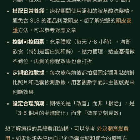
搭配日常養護
：療程期間使用溫和的胺基酸洗髮精，
避免含 SLS 的產品刺激頭皮。想了解完整的
頭皮養
護
方法，可以參考對應文章
控制可控因素
：充足睡眠（每天 7-8 小時）、均衡
飲食（特別是蛋白質和鋅）、壓力管理。這些基礎做
不到位，再貴的療程效果也會打折
定期追蹤數據
：每次療程前後都拍攝固定觀測點的對
比照片和毛囊檢測數據，用客觀數字而非主觀感覺來
判斷效果
設定合理預期
：期待的是「改善」而非「根治」，是
「3-6 個月的漸進變化」而非「做完立刻見效」
想了解療程的具體費用結構，可以參考
外泌體育髮費
用
。如果你想先評估自己的毛囊狀態和適合的療程方