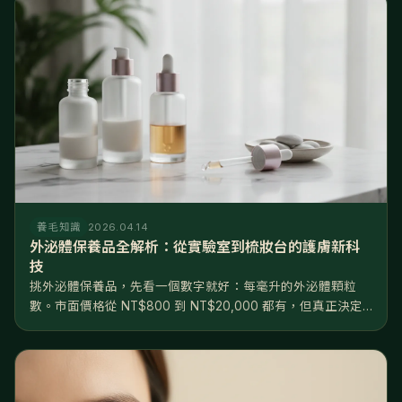
養毛知識
2026.04.14
外泌體保養品全解析：從實驗室到梳妝台的護膚新科
技
挑外泌體保養品，先看一個數字就好：每毫升的外泌體顆粒
數。市面價格從 NT$800 到 NT$20,000 都有，但真正決定
效果的不是價格，是濃度——10⁸ 和 10¹⁰ 差了兩個數量級，根
本不在同一個檔次。產品大致分三級：日常保養級（10⁸...