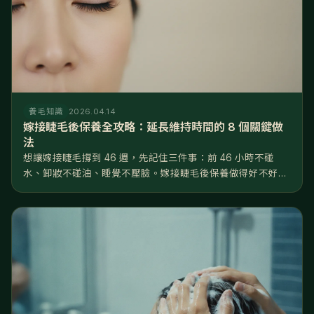
養毛知識
2026.04.14
嫁接睫毛後保養全攻略：延長維持時間的 8 個關鍵做
法
想讓嫁接睫毛撐到 46 週，先記住三件事：前 46 小時不碰
水、卸妝不碰油、睡覺不壓臉。嫁接睫毛後保養做得好不好，
差距就是睫毛撐 2 週還是 6 週——同一位美睫師、同一罐膠
水，回家後的日常習慣才是決定壽命的關鍵。 這篇把嫁接睫毛
後保養拆成...