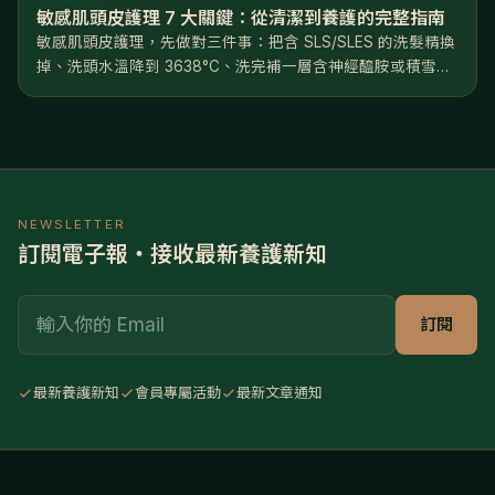
敏感肌頭皮護理 7 大關鍵：從清潔到養護的完整指南
敏感肌頭皮護理，先做對三件事：把含 SLS/SLES 的洗髮精換
掉、洗頭水溫降到 3638°C、洗完補一層含神經醯胺或積雪草
的修護精華。方向只有一個——修復屏障，不是深層清潔。照
著做，多數人 46 週能看到穩定改善。 頭皮會敏感，往往不是
天...
NEWSLETTER
訂閱電子報・接收最新養護新知
Email
訂閱
最新養護新知
會員專屬活動
最新文章通知