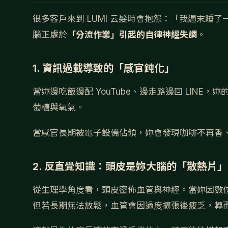
很多客戶來到 LUMI 云髮時會抱怨：「我週末睡
腦正處於
「分流作業」引起的自律神經失調
。
1. 資訊過載導致的「感官鈍化」
當妳邊吃飯邊配 YouTube、邊走路邊回 LIN
萄糖與氧氣。
當感官長期被電子設備佔領，妳會發現咖啡不再香
2. 反直覺知識：頭皮是妳大腦的「散熱片」
從生理學角度看，頭皮密佈血管與神經。當妳因數
但若長期無法放鬆，血管會因過度擴張後疲乏，轉