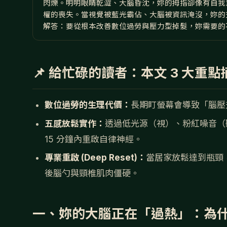
閃爍。明明眼睛乾澀、大腦昏沈，妳的拇指卻像有自我
權的喪失。當視覺被藍光霸佔、大腦被資訊淹沒，妳的
解答：要從根本改善數位過勞與壓力型掉髮，妳需要的
📌 給忙碌的讀者：本文 3 大重點
數位過勞的生理代價：
長期盯螢幕會導致「腦壓
五感放鬆實作：
透過低光源（視）、粉紅噪音（
15 分鐘內重啟自律神經。
專業重啟 (Deep Reset)：
當居家放鬆達到瓶頸，
後腦勺與頸椎肌肉僵硬。
一、妳的大腦正在「過熱」：為