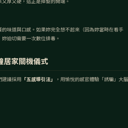
來又厚又硬，這正是掉髮的開端。
餐的味道與口感。如果妳完全想不起來（因為妳當時在看手
，妳迫切需要一次數位排毒。
分鐘居家關機儀式
們建議採用
「五感導引法」
，用愉悅的感官體驗「誘騙」大