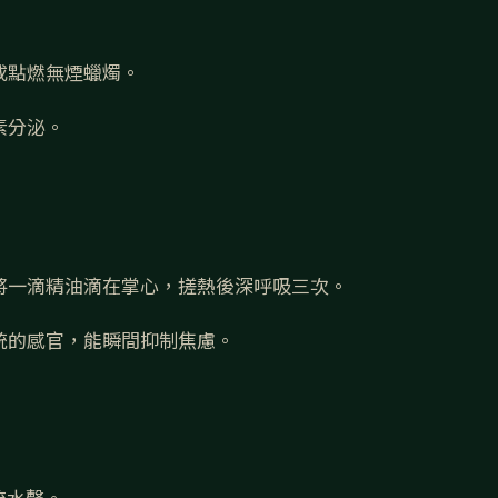
或點燃無煙蠟燭。
素分泌。
將一滴精油滴在掌心，搓熱後深呼吸三次。
統的感官，能瞬間抑制焦慮。