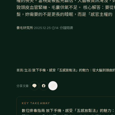
權的喪失。當視覺被藍光霸佔、大腦被資訊淹沒，
致頭皮血管緊繃、毛囊供氧不足。 核心解答：要從
髮，妳需要的不是更長的睡眠，而是「感官主權的
養毛研究所
·
2025.12.25
·
14 分鐘閱讀
首頁
/
生活
/
放下手機，感受「五感放鬆法」的魅力：從大腦到頭皮
分享文章
KEY TAKEAWAY
數位排毒指南 放下手機，感受「五感放鬆法」的魅力