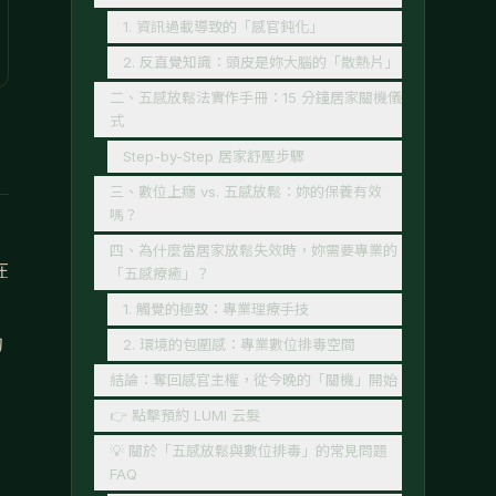
1. 資訊過載導致的「感官鈍化」
2. 反直覺知識：頭皮是妳大腦的「散熱片」
二、五感放鬆法實作手冊：15 分鐘居家關機儀
式
Step-by-Step 居家舒壓步驟
三、數位上癮 vs. 五感放鬆：妳的保養有效
嗎？
四、為什麼當居家放鬆失效時，妳需要專業的
在
「五感療癒」？
1. 觸覺的極致：專業理療手技
的
2. 環境的包圍感：專業數位排毒空間
結論：奪回感官主權，從今晚的「關機」開始
👉 點擊預約 LUMI 云髮
💡 關於「五感放鬆與數位排毒」的常見問題
FAQ