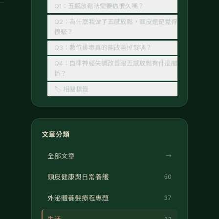
Q1：五感放鬆法需要做很久嗎？
Q2：為什麼我做了五感放鬆，頭皮還是覺得
很緊？
Q3：數位排毒真的能改善掉髮嗎？
Q4：自律神經失調改善跟五感放鬆有什麼關
係？
🏷 相關標籤
文章分類
全部文章
→
頭皮健康與日常養護
50
，
外泌體養髮療程專題
37