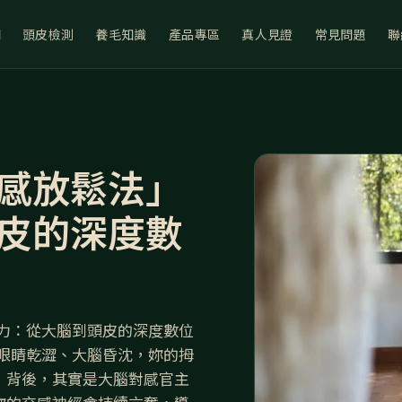
們
頭皮檢測
養毛知識
產品專區
真人見證
常見問題
聯
感放鬆法」
皮的深度數
力：從大腦到頭皮的深度數位
眼睛乾澀、大腦昏沈，妳的拇
」背後，其實是大腦對感官主