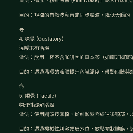
做法：
播放「粉紅噪音 (Pink Noise)」或大自然
目的：
規律的自然波動音能同步腦波，降低大腦的
👅
4. 味覺 (Gustatory)
溫暖末梢循環
做法：
飲用一杯不含咖啡因的草本茶（如南非國寶
目的：
透過溫暖的液體提升內臟溫度，帶動四肢與
🖐️
5. 觸覺 (Tactile)
物理性緩解腦壓
做法：
使用圓頭按摩梳，從前額髮際線往後頸部，以
目的：
透過機械性刺激頭皮穴位，放鬆帽狀腱膜，