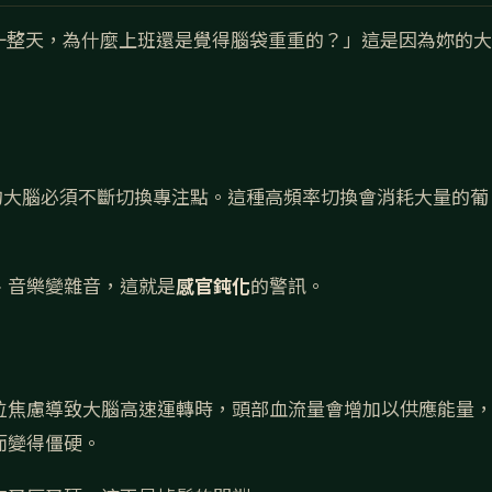
了一整天，為什麼上班還是覺得腦袋重重的？」這是因為妳的大
E，妳的大腦必須不斷切換專注點。這種高頻率切換會消耗大量的葡
、音樂變雜音，這就是
感官鈍化
的警訊。
位焦慮導致大腦高速運轉時，頭部血流量會增加以供應能量
而變得僵硬。