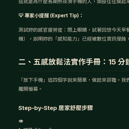
這就是為什麼長期熬夜滑手機的人，頭皮往往摸起
💡 專家小提醒 (Expert Tip)：
測試妳的感官疲勞度：閉上眼睛，試著回想今天早
機），說明妳的「感知能力」已經被數位資訊侵蝕
二、五感放鬆法實作手冊：15 
「放下手機」這四個字說來簡單，做起來卻難。我
離開螢幕。
Step-by-Step 居家舒壓步驟
👁️