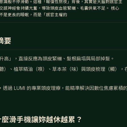
意識般不停滑動。這種「報復性熬夜」背後，其實是大腦對感官主
交感神經會持續亢奮，導致頭皮血管緊繃、毛囊供氧不足。 核心
不是更長的睡眠，而是「感官主權的
摘要
升高」，直接反應為頭皮緊繃、髮根扁塌與局部掉髮。
聽）、植萃精油（嗅）、草本茶（味）與頭皮梳理（觸），
透過 LUMI 的專業頭皮理療，能精準解決因數位焦慮累積
什麼滑手機讓妳越休越累？