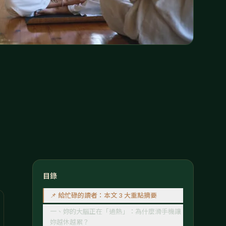
目錄
📌 給忙碌的讀者：本文 3 大重點摘要
一、妳的大腦正在「過熱」：為什麼滑手機讓
妳越休越累？