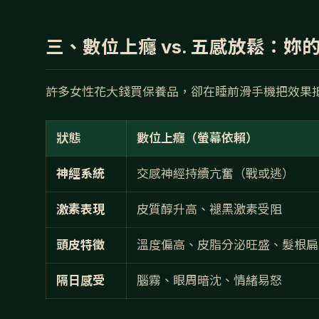
三、數位上癮 vs. 五感放鬆：妳
許多女性花大錢買保養品，卻在睡前滑手機把效果
狀態
數位上癮（螢幕依賴）
神經系統
交感神經持續亢奮（戰或逃）
激素表現
皮質醇升高、褪黑激素受阻
頭皮特徵
溫度偏高、皮脂分泌旺盛、髮根扁
隔日感受
腦霧、眼周暗沈、情緒易怒