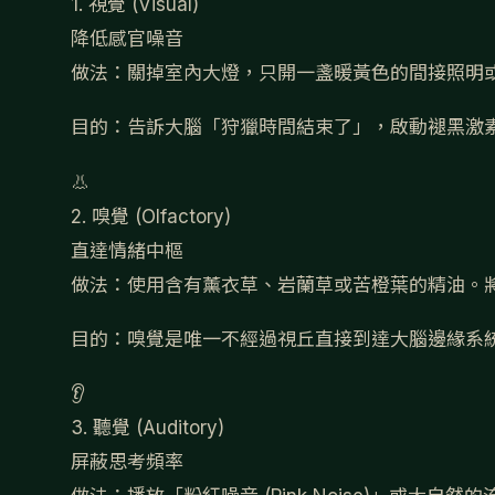
1. 視覺 (Visual)
降低感官噪音
做法：
關掉室內大燈，只開一盞暖黃色的間接照明
目的：
告訴大腦「狩獵時間結束了」，啟動褪黑激
👃
2. 嗅覺 (Olfactory)
直達情緒中樞
做法：
使用含有薰衣草、岩蘭草或苦橙葉的精油。
目的：
嗅覺是唯一不經過視丘直接到達大腦邊緣系
👂
3. 聽覺 (Auditory)
屏蔽思考頻率