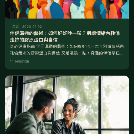
生活
2026.01.02
伴侶溝通的藝術：如何好好吵一架？別讓情緒內耗偷
走妳的膠原蛋白與自信
身心健康指南 伴侶溝通的藝術：如何好好吵一架？別讓情緒內
耗偷走妳的膠原蛋白與自信 又是凌晨一點，身邊的伴侶早已呼
呼大睡，妳卻盯著天花板氣到失眠，腦中不斷重播剛剛爭執的
14 分鐘閱讀
畫面？或是早晨的通勤捷運上，兩人陷入令人窒息的「冷
戰」，妳滑著手機，卻無心工作，只感到無比委屈與疲憊。
「好好吵架」不是要妳贏，而是要讓這段關係「活下去」。要
在爭執中不傷感情，關鍵在於「情緒降維」。當人處於憤怒狀
態時，大腦的杏仁核（情