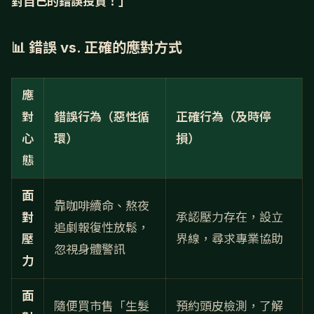
對自己的錯誤投資！」
📊 錯誤 vs. 正確的應對方式
應
對
錯誤行為（惡性循
正確行為（及時停
心
環）
損）
態
面
靠咖啡續命、熬夜
對
承認壓力存在，設立
追劇報復性放鬆，
壓
界線，尋求專業協助
忽視身體警訊
力
面
隨便買市售「生髮
預約頭皮檢測，了解