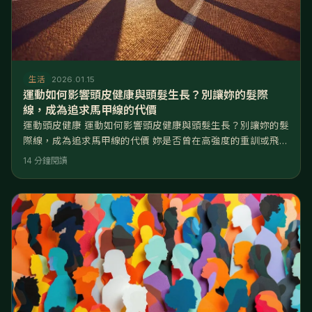
生活
2026.01.15
運動如何影響頭皮健康與頭髮生長？別讓妳的髮際
線，成為追求馬甲線的代價
運動頭皮健康 運動如何影響頭皮健康與頭髮生長？別讓妳的髮
際線，成為追求馬甲線的代價 妳是否曾在高強度的重訓或飛輪
課後，拆下髮圈的瞬間，看著上面纏繞著比平常更多、更粗的
14 分鐘閱讀
落髮而感到恐慌？或是為了趕下一場約會，運動完只噴了乾洗
髮就走，結果下午頭皮開始發癢，甚至飄出一股尷尬的「乳酸
味」？ 運動本身對頭髮有益，但「錯誤的習慣」才是頭皮殺
手。 核心解答： 適度運動能降低皮質醇（壓力荷爾蒙）並促
進血液循環，理論