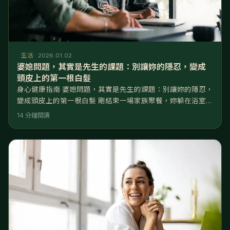
生活
2026.01.02
婆媳問題，其實是先生的課題：別讓妳的隱忍，變成
頭皮上的第一根白髮
身心健康指南 婆媳問題，其實是先生的課題：別讓妳的隱忍，
變成頭皮上的第一根白髮 剛結束一場家族聚餐，妳躲在浴室
裡，看著鏡子裡疲憊的自己，耳邊還迴盪著婆婆那句「無心」
14 分鐘閱讀
的批評，以及先生那句令人心寒的：「我媽就那樣，妳就不能
忍一下嗎？」 婆媳問題的本質，從來不是兩個女人的戰爭，而
是中間那個男人的缺席。當先生選擇在關係中「隱形」或要求
妻子單方面吞忍時，這就不再只是家庭糾紛，而是一場對妻子
身心健康的長期霸凌