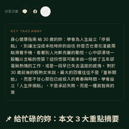
分享文章
KEY TAKEAWAY
身心健康指南 給 30 歲的妳：學會為人生設立「停損
點」，別讓沈沒成本拖垮妳的自信 妳是否也曾在凌晨兩
點滑著手機，看著別人光鮮亮麗的動態，心中卻湧現一
股難以言喻的慌張？這份慌張可能來自一份做了五年卻
毫無熱情的工作，或是一段早已失去溫度的感情。 對於
30 歲前後的輕熟女來說，最大的恐懼往往不是「重新開
始」，而是不甘心那些已經投入的青春與時間。學會設
立「人生停損點」，不是承認失敗，而是一種高智商的
策
📌 給忙碌的妳：本文 3 大重點摘要