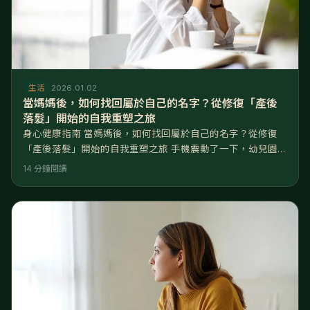
生活
2026.01.02
當媽媽後，如何找回屬於自己的名字？從修復「產後
落髮」開始的自我重塑之旅
身心健康指南 當媽媽後，如何找回屬於自己的名字？從修復
「產後落髮」開始的自我重塑之旅 手機震動了一下，幼兒園群
組跳出通知：「@陳小寶的媽媽，請記得明天要帶水壺。」妳
14 分鐘閱讀
盯著螢幕，突然愣了一下。曾幾何時，妳的名字不見了，取而
代之的是誰的媽媽、誰的太太，或是公司裡那個趕著準時打卡
下班的忙碌背影。 找回自己的名字，不需要拋家棄子去旅行，
而是從「微型出走」與「找回身體掌控權」開始。當媽媽後感
到的焦慮與迷失，往