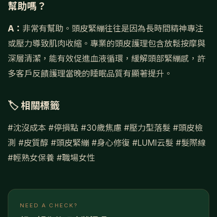
幫助嗎？
A：
非常有幫助。頭皮緊繃往往是因為長時間精神專注
或壓力導致肌肉收縮。專業的頭皮護理包含放鬆按摩與
深層清潔，能有效促進血液循環，緩解頭部緊繃感，許
多客戶反饋護理當晚的睡眠品質有顯著提升。
🏷 相關標籤
#沈沒成本
#停損點
#30歲焦慮
#壓力型落髮
#頭皮檢
測
#皮質醇
#頭皮緊繃
#身心修復
#LUMI云髮
#髮際線
#輕熟女保養
#職場女性
NEED A CHECK?