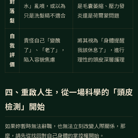
對
水」亂噴，或以為
是毛囊萎縮、壓力發
落
只是洗髮精不適合
炎還是荷爾蒙問題
髮
自
責怪自己「變醜
將其視為「身體提醒
我
了」、「老了」，
我該休息了」，進行
評
陷入容貌焦慮
理性的頭皮深層護理
價
四、重啟人生，從一場科學的「頭皮
檢測」開始
如果妳暫時無法辭職，也無法立刻改變人際關係，那
麼，請先從找回對自己身體的掌控權開始。