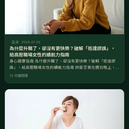
生活
2026.01.02
為什麼升職了，卻沒有更快樂？破解「抵達謬誤」，
給高壓職場女性的續航力指南
身心健康指南 為什麼升職了，卻沒有更快樂？破解「抵達謬
誤」，給高壓職場女性的續航力指南 妳是否曾在週日晚上，看
著行事曆上密密麻麻的會議，心中湧現的不是成就感，而是一
13 分鐘閱讀
股想逃離的衝動？明明拿到了夢寐以求的職位，薪水翻倍，但
在慶功宴結束後的計程車上，妳只感到前所未有的空虛與疲
憊。 妳沒有壞掉，妳只是陷入了「抵達謬誤 (Arrival
Fallacy)」。哈佛大學正向心理學專家 Tal Ben-Shaha