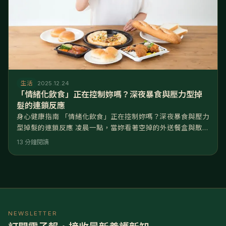
生活
2025.12.24
「情緒化飲食」正在控制妳嗎？深夜暴食與壓力型掉
髮的連鎖反應
身心健康指南 「情緒化飲食」正在控制妳嗎？深夜暴食與壓力
型掉髮的連鎖反應 凌晨一點，當妳看著空掉的外送餐盒與散落
一地的零食包裝袋，內心湧上的罪惡感往往蓋過了飽足感。妳
13 分鐘閱讀
並不餓，只是「心累」。這種行為被稱為情緒化飲食
(Emotional Eating)。 核心解答：情緒化飲食是大腦在面對壓
力時，試圖透過高糖、高脂食物換取即時多巴胺
（Dopamine）的一種補償機制。然而，這種「心理性飢餓」
所誘發的高
NEWSLETTER