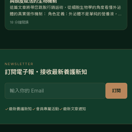
與頭皮賦活的生物機制
這篇文章將帶您跳脫行銷話術，從細胞生物學的角度看懂外泌
體的真實運作機制： 角色定義：外泌體不是單純的營養液，而
是細胞間的「奈米信差」，負責傳遞修復與生長的關鍵指令。
18 分鐘閱讀
核心機制：透過啟動 Wnt/β-catenin 訊號通路，它能強制喚醒
處於休止期的毛囊，並利用 VEGF 促進頭皮微血管新生。 成
分優勢：包裹著高活性的 miRNA 與生長因子，能精準調控基
因表現，逆轉毛囊微小化（頭髮變細）的過程。
NEWSLETTER
訂閱電子報・接收最新養護新知
Email
訂閱
最新養護新知
會員專屬活動
最新文章通知