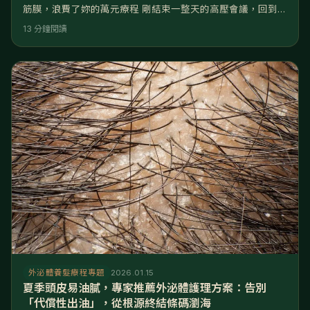
筋膜，浪費了妳的萬元療程 剛結束一整天的高壓會議，回到家
洗完澡，拿出那瓶要價不菲的居家外泌體養髮液，妳是否只是
13 分鐘閱讀
隨意滴幾滴、抹兩下就去睡了？或者，妳感覺頭皮硬得像石
頭，養髮液滴上去似乎都流到了臉頰和枕頭上，根本沒有
「吃」進去？ 請注意，妳的頭皮可能處於「吸收不良」的狀
態。 核心解答： 頭皮下方布滿了微血管與筋膜（帽狀腱
膜）。當壓力大導致頭皮緊繃
外泌體養髮療程專題
2026.01.15
夏季頭皮易油膩，專家推薦外泌體護理方案：告別
「代償性出油」，從根源終結條碼瀏海