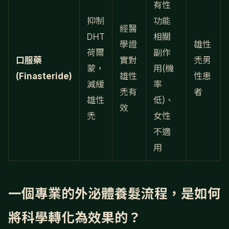
有性
抑制
功能
經醫
DHT
相關
學證
雄性
荷爾
副作
口服藥
實對
禿男
蒙，
用(機
(Finasteride)
雄性
性患
減緩
率
禿有
者
雄性
低)、
效
禿
女性
不適
用
一個專業的外泌體養髮流程，是如何
將科學轉化為效果的？