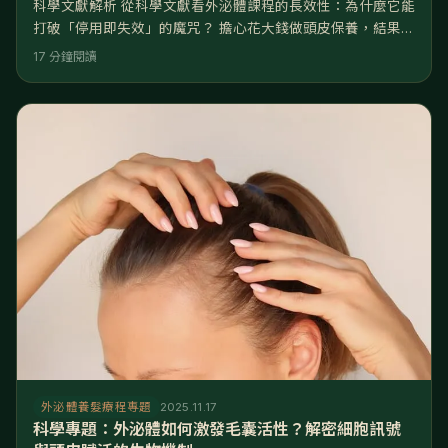
科學文獻解析 從科學文獻看外泌體課程的長效性：為什麼它能
打破「停用即失效」的魔咒？ 擔心花大錢做頭皮保養，結果一
停下來就立刻打回原形嗎？其實，關鍵在於您選擇的是「興奮
17 分鐘閱讀
劑」還是「修復劑」。 市面上有許多養髮產品標榜速效，但往
往伴隨著高依賴性。然而，在最新的再生醫學文獻中，外泌體
課程被視為一種能夠改變細胞命運的技術。它不只是暫時供給
營養，而是透過調控基因表達，建立長期的頭皮健康機制。 本
文將引用科學視
外泌體養髮療程專題
2025.11.17
科學專題：外泌體如何激發毛囊活性？解密細胞訊號