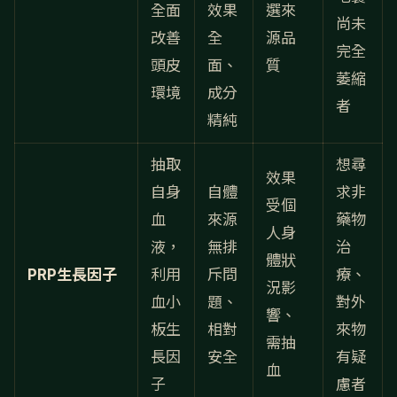
全面
效果
選來
尚未
改善
全
源品
完全
頭皮
面、
質
萎縮
環境
成分
者
精純
抽取
想尋
效果
自身
自體
求非
受個
血
來源
藥物
人身
液，
無排
治
體狀
PRP生長因子
利用
斥問
療、
況影
血小
題、
對外
響、
板生
相對
來物
需抽
長因
安全
有疑
血
子
慮者