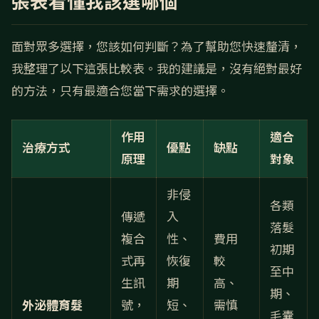
張表看懂我該選哪個
面對眾多選擇，您該如何判斷？為了幫助您快速釐清，
我整理了以下這張比較表。我的建議是，沒有絕對最好
的方法，只有最適合您當下需求的選擇。
作用
適合
治療方式
優點
缺點
原理
對象
非侵
各類
傳遞
入
落髮
複合
性、
費用
初期
式再
恢復
較
至中
生訊
期
高、
期、
外泌體育髮
號，
短、
需慎
毛囊