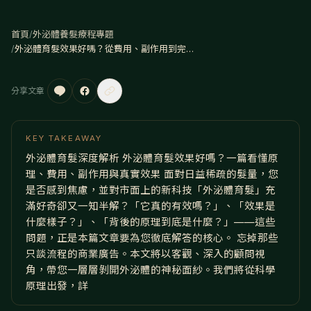
首頁
/
外泌體養髮療程專題
/
外泌體育髮效果好嗎？從費用、副作用到完整療程步驟，一篇看懂不走冤枉路！
分享文章
KEY TAKEAWAY
外泌體育髮深度解析 外泌體育髮效果好嗎？一篇看懂原
理、費用、副作用與真實效果 面對日益稀疏的髮量，您
是否感到焦慮，並對市面上的新科技「外泌體育髮」充
滿好奇卻又一知半解？「它真的有效嗎？」、「效果是
什麼樣子？」、「背後的原理到底是什麼？」——這些
問題，正是本篇文章要為您徹底解答的核心。 忘掉那些
只談流程的商業廣告。本文將以客觀、深入的顧問視
角，帶您一層層剝開外泌體的神秘面紗。我們將從科學
原理出發，詳