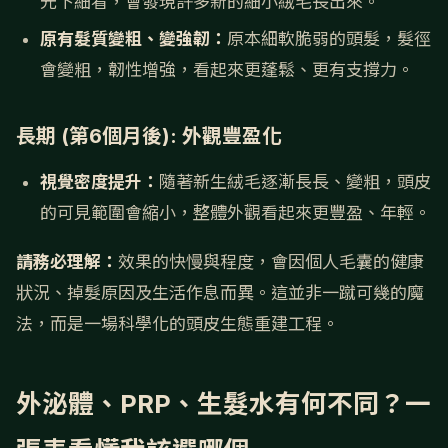
光下細看，會發現許多新的細小絨毛長出來。
原有髮質變粗、變強韌：
原本細軟脆弱的頭髮，髮徑
會變粗，韌性增強，看起來更蓬鬆、更有支撐力。
長期 (第6個月後): 外觀豐盈化
視覺密度提升：
隨著新生絨毛逐漸長長、變粗，頭皮
的可見範圍會縮小，整體外觀看起來更豐盈、年輕。
請務必理解：
效果的快慢與程度，會因個人毛囊的健康
狀況、掉髮原因及生活作息而異。這並非一蹴可幾的魔
法，而是一場科學化的頭皮生態重建工程。
外泌體、PRP、生髮水有何不同？一