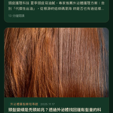
頭皮護理科技 夏季頭皮易油膩，專家推薦外泌體護理方案：告
別「代償性出油」，從根源終結條碼瀏海 妳是否也有過這樣的
崩潰時刻？早上才精心吹整出完美的「高顱頂」髮型，騎機車
13 分鐘閱讀
上班或出門拜訪客戶不到 10 分鐘，拿下安全帽的瞬間，頭皮
濕黏、髮根扁塌，原本蓬鬆的瀏海變成了尷尬的「條碼狀」。
甚至在下午開會時,隱約聞到自己頭頂飄出一股油耗味，讓妳在
專業場合不敢自信抬頭。 面對夏季頭皮出油，光靠「強力清
潔」是無效的
外泌體養髮療程專題
2025.11.17
頭髮變細是禿頭前兆？透過外泌體找回蓬鬆髮量的科