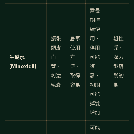
需長
期持
續使
擴張
居家
用、
雄性
頭皮
使用
停用
禿、
生髮水
血
方
可能
壓力
(Minoxidil)
管，
便、
復
型落
刺激
取得
發、
髮初
毛囊
容易
初期
期
可能
掉髮
增加
可能