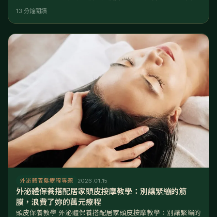
肽精華,但看著鏡子,總覺得眼尾依然有些下垂,輪廓線不夠緊緻,
13 分鐘閱讀
甚至覺得自己看起來「有一種說不出的疲憊感」? 親愛的,妳可
能保養錯了方向。妳拼命拉提「臉皮」,卻忽略了支撐整張臉的
「頭皮」正在崩塌。 核心解答: 醫學研究指出,頭皮老化的速度
是臉部肌膚的 6 倍,是身體肌膚的 12 倍。
外泌體養髮療程專題
2026.01.15
外泌體保養搭配居家頭皮按摩教學：別讓緊繃的筋
膜，浪費了妳的萬元療程
頭皮保養教學 外泌體保養搭配居家頭皮按摩教學：別讓緊繃的