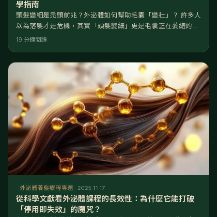
學指南
頭髮變細是禿頭前兆？外泌體如何幫助毛囊「變壯」？ 許多人
以為落髮才是危機，其實「頭髮變細」更是毛囊正在萎縮的危
險信號。這篇文章將帶您了解生物科技如何解決這個難題： 破
19 分鐘閱讀
解迷思：頭髮變細是因為「毛囊微小化」，傳統洗髮精無法深
入細胞層面解決此問題。 核心機制：外泌體透過傳遞生長訊號
（如VEGF、FGF），能直接誘導毛囊延長生長期，讓新長出
的頭髮直徑變粗。 與藥物差異：生髮水(Minoxidil)容易長出
外泌體養髮療程專題
2025.11.17
從科學文獻看外泌體課程的長效性：為什麼它能打破
「停用即失效」的魔咒？