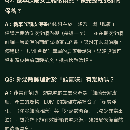
Q2: 機車族戴安全帽很悶熱，做完療程該如何
保養？
A：
機車族頭皮保養
的關鍵在於「降溫」與「隔離」。
建議定期清洗安全帽內襯（每週一次），並在戴安全帽
前鋪一層乾淨的面紙或拋棄式內襯，吸附汗水與油脂。
療程後，LUMI 會提供專屬的居家養護液，早晚噴灑可
幫助頭皮持續鎮靜抗炎，抵抗悶熱環境。
Q3: 外泌體護理對於「頭氣味」有幫助嗎？
A：
非常有幫助。頭氣味的主要來源是「細菌分解皮
脂」產生的廢物。LUMI 的護理方案結合了「深層淨
化」（移除細菌溫床）與「外泌體修復」（減少異常出
油），雙管齊下能有效斷絕異味來源，讓頭皮恢復自然
的清新氣息。