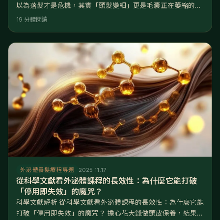
以為落髮才是危機，其實「頭髮變細」更是毛囊正在萎縮的危
險信號。這篇文章將帶您了解生物科技如何解決這個難題： 破
19 分鐘閱讀
解迷思：頭髮變細是因為「毛囊微小化」，傳統洗髮精無法深
入細胞層面解決此問題。 核心機制：外泌體透過傳遞生長訊號
（如VEGF、FGF），能直接誘導毛囊延長生長期，讓新長出
的頭髮直徑變粗。 與藥物差異：生髮水(Minoxidil)容易長出
外泌體養髮療程專題
2025.11.17
從科學文獻看外泌體課程的長效性：為什麼它能打破
「停用即失效」的魔咒？
科學文獻解析 從科學文獻看外泌體課程的長效性：為什麼它能
打破「停用即失效」的魔咒？ 擔心花大錢做頭皮保養，結果一