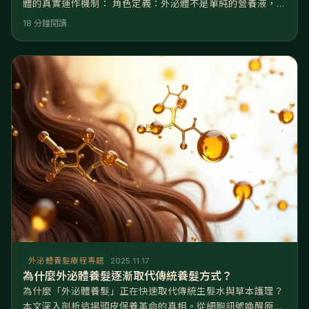
體的真實運作機制： 角色定義：外泌體不是單純的營養液，而
是細胞間的「奈米信差」，負責傳遞修復與生長的關鍵指令。
18 分鐘閱讀
核心機制：透過啟動 Wnt/β-catenin 訊號通路，它能強制喚醒
處於休止期的毛囊，並利用 VEGF 促進頭皮微血管新生。 成
分優勢：包裹著高活性的 miRNA 與生長因子，能精準調控基
因表現，逆轉毛囊微小化（頭髮變細）的過程。
外泌體養髮療程專題
2025.11.17
為什麼外泌體養髮逐漸取代傳統養髮方式？
為什麼「外泌體養髮」正在快速取代傳統生髮水與草本護理？
本文深入剖析這場頭皮保養革命的真相。從細胞訊號喚醒原