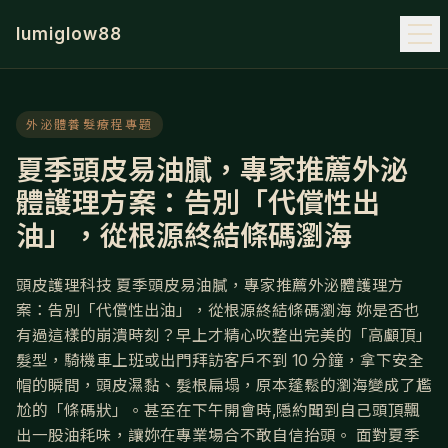
lumiglow88
外泌體養髮療程專題
夏季頭皮易油膩，專家推薦外泌
體護理方案：告別「代償性出
油」，從根源終結條碼瀏海
頭皮護理科技 夏季頭皮易油膩，專家推薦外泌體護理方
案：告別「代償性出油」，從根源終結條碼瀏海 妳是否也
有過這樣的崩潰時刻？早上才精心吹整出完美的「高顱頂」
髮型，騎機車上班或出門拜訪客戶不到 10 分鐘，拿下安全
帽的瞬間，頭皮濕黏、髮根扁塌，原本蓬鬆的瀏海變成了尷
尬的「條碼狀」。甚至在下午開會時,隱約聞到自己頭頂飄
出一股油耗味，讓妳在專業場合不敢自信抬頭。 面對夏季