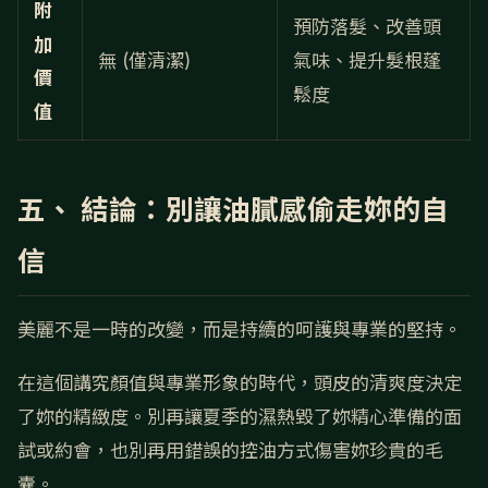
附
預防落髮、改善頭
加
無 (僅清潔)
氣味、提升髮根蓬
價
鬆度
值
五、 結論：別讓油膩感偷走妳的自
信
美麗不是一時的改變，而是持續的呵護與專業的堅持。
在這個講究顏值與專業形象的時代，頭皮的清爽度決定
了妳的精緻度。別再讓夏季的濕熱毀了妳精心準備的面
試或約會，也別再用錯誤的控油方式傷害妳珍貴的毛
囊。