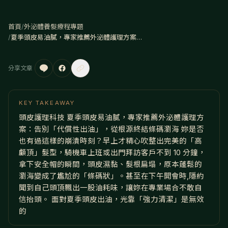
首頁
/
外泌體養髮療程專題
/
夏季頭皮易油膩，專家推薦外泌體護理方案：告別「代償性出油」，從根源終結條碼瀏海
分享文章
KEY TAKEAWAY
頭皮護理科技 夏季頭皮易油膩，專家推薦外泌體護理方
案：告別「代償性出油」，從根源終結條碼瀏海 妳是否
也有過這樣的崩潰時刻？早上才精心吹整出完美的「高
顱頂」髮型，騎機車上班或出門拜訪客戶不到 10 分鐘，
拿下安全帽的瞬間，頭皮濕黏、髮根扁塌，原本蓬鬆的
瀏海變成了尷尬的「條碼狀」。甚至在下午開會時,隱約
聞到自己頭頂飄出一股油耗味，讓妳在專業場合不敢自
信抬頭。 面對夏季頭皮出油，光靠「強力清潔」是無效
的