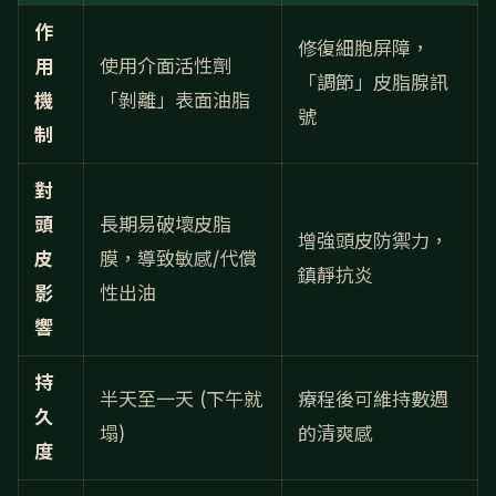
作
修復細胞屏障，
用
使用介面活性劑
「調節」皮脂腺訊
機
「剝離」表面油脂
號
制
對
頭
長期易破壞皮脂
增強頭皮防禦力，
皮
膜，導致敏感/代償
鎮靜抗炎
影
性出油
響
持
半天至一天 (下午就
療程後可維持數週
久
塌)
的清爽感
度