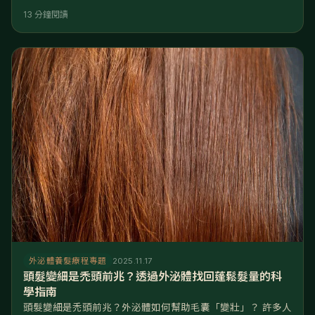
洗完澡，拿出那瓶要價不菲的居家外泌體養髮液，妳是否只是
13 分鐘閱讀
隨意滴幾滴、抹兩下就去睡了？或者，妳感覺頭皮硬得像石
頭，養髮液滴上去似乎都流到了臉頰和枕頭上，根本沒有
「吃」進去？ 請注意，妳的頭皮可能處於「吸收不良」的狀
態。 核心解答： 頭皮下方布滿了微血管與筋膜（帽狀腱
膜）。當壓力大導致頭皮緊繃
外泌體養髮療程專題
2025.11.17
頭髮變細是禿頭前兆？透過外泌體找回蓬鬆髮量的科
學指南
頭髮變細是禿頭前兆？外泌體如何幫助毛囊「變壯」？ 許多人