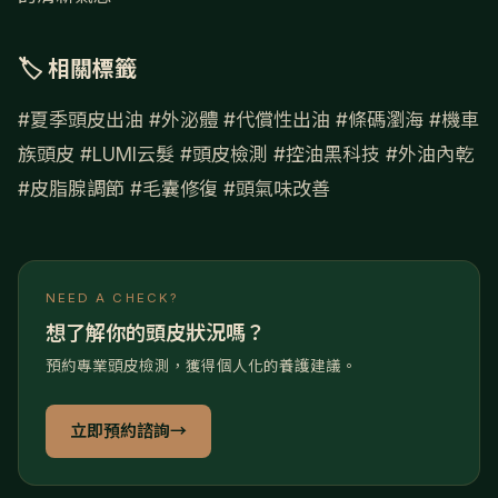
🏷 相關標籤
#夏季頭皮出油
#外泌體
#代償性出油
#條碼瀏海
#機車
族頭皮
#LUMI云髮
#頭皮檢測
#控油黑科技
#外油內乾
#皮脂腺調節
#毛囊修復
#頭氣味改善
NEED A CHECK?
想了解你的頭皮狀況嗎？
預約專業頭皮檢測，獲得個人化的養護建議。
立即預約諮詢
→