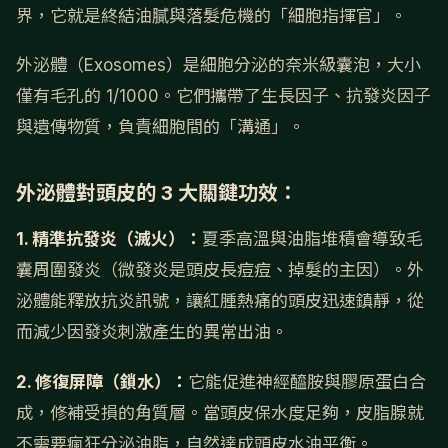
界，它就是終結油膩與落髮危機的「細胞指揮官」。
外泌體（Exosomes）是細胞分泌的奈米級囊泡，大小
僅有毛孔的 1/1000。它們攜帶了生長因子、抗發炎因子
與遺傳物質，負責細胞間的「溝通」。
外泌體對頭皮的 3 大關鍵功效：
1. 精準抗發炎（滅火）：
夏季高溫與油脂堆積會導致毛
囊周圍發炎（微發炎是頭皮長痘痘、掉髮的主因）。外
泌體能釋放抗炎訊號，讓紅腫熱痛的頭皮迅速鎮靜，從
而減少因發炎刺激產生的異常出油。
2. 修復屏障（鎖水）：
它能促進神經醯胺與膠原蛋白合
成，修補受損的角質層。當頭皮保水度足夠，皮脂腺就
不需要瘋狂分泌油脂，自然達成頭皮水油平衡。