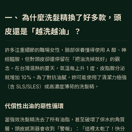
一、 為什麼洗髮精換了好多款，頭
皮還是「越洗越油」？
許多注重細節的職場女性，臉部保養懂得使用 A 醇、神
經醯胺，但對頭皮卻還停留在「把油洗掉就好」的觀
念。在台灣濕熱的夏天，氣溫每上升 1 度，皮脂腺分泌
就增加 10%。為了對抗油膩，妳可能使用了清潔力極強
（含 SLS/SLES）或高濃度薄荷的洗髮精。
代償性出油的惡性循環
當強效洗髮精洗去了所有油脂，甚至破壞了保水的角質
層，頭皮感測器會收到「警報」：「這裡太乾了！快分