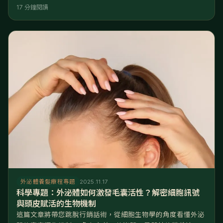
停下來就立刻打回原形嗎？其實，關鍵在於您選擇的是「興奮
17 分鐘閱讀
劑」還是「修復劑」。 市面上有許多養髮產品標榜速效，但往
往伴隨著高依賴性。然而，在最新的再生醫學文獻中，外泌體
課程被視為一種能夠改變細胞命運的技術。它不只是暫時供給
營養，而是透過調控基因表達，建立長期的頭皮健康機制。 本
文將引用科學視
外泌體養髮療程專題
2025.11.17
科學專題：外泌體如何激發毛囊活性？解密細胞訊號
與頭皮賦活的生物機制
這篇文章將帶您跳脫行銷話術，從細胞生物學的角度看懂外泌