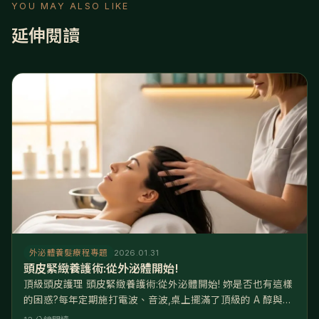
YOU MAY ALSO LIKE
延伸閱讀
外泌體養髮療程專題
2026.01.31
頭皮緊緻養護術:從外泌體開始!
頂級頭皮護理 頭皮緊緻養護術:從外泌體開始! 妳是否也有這樣
的困惑?每年定期施打電波、音波,桌上擺滿了頂級的 A 醇與胜
肽精華,但看著鏡子,總覺得眼尾依然有些下垂,輪廓線不夠緊緻,