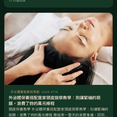
13 分鐘閱讀
甚至覺得自己看起來「有一種說不出的疲憊感」? 親愛的,妳可
能保養錯了方向。妳拼命拉提「臉皮」,卻忽略了支撐整張臉的
「頭皮」正在崩塌。 核心解答: 醫學研究指出,頭皮老化的速度
是臉部肌膚的 6 倍,是身體肌膚的 12 倍。
外泌體養髮療程專題
2026.01.15
外泌體保養搭配居家頭皮按摩教學：別讓緊繃的筋
膜，浪費了妳的萬元療程
頭皮保養教學 外泌體保養搭配居家頭皮按摩教學：別讓緊繃的
筋膜，浪費了妳的萬元療程 剛結束一整天的高壓會議，回到家