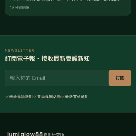
理、奈米級滲透技術到長期性價比分析，揭開它成為現代落髮
19 分鐘閱讀
族群首選的5大關鍵理由。別再做無效的表面功夫，掌握科學
養髮的未來趨勢。這篇文章將告訴您，為何越來越多注重效率
的現代人選擇放棄傳統方式，轉投外泌體的懷抱： 機制升級：
突破傳統「補充營養」的瓶頸，利用**細胞訊號（Cell
Signaling）
NEWSLETTER
訂閱電子報・接收最新養護新知
Email
訂閱
最新養護新知
會員專屬活動
最新文章通知
lumiglow88
養毛研究所