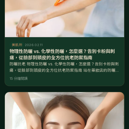
美肌所
2026.02.11
物理性防曬 vs. 化學性防曬，怎麼選？告別卡粉與刺
痛，從臉部到頭皮的全方位抗老防禦指南
防曬抗老 物理性防曬 vs. 化學性防曬，怎麼選？告別卡粉與刺
痛，從臉部到頭皮的全方位抗老防禦指南 站在藥妝店的防曬專
區，妳是否常常陷入選擇癱瘓？擦了純物理性防曬，臉白得像
15 分鐘閱讀
戴面具，下午出油後還跟底妝打架、搓泥卡粉；換成主打清爽
的化學性防曬，一上臉卻刺眼流淚，甚至讓原本就脆弱的敏感
肌大泛紅、長悶痘。防曬是抗老的第一步，但選錯防曬劑，比
不擦更傷皮膚。 核心解答： 物理性防曬與化學性防曬的差別
在於作用原