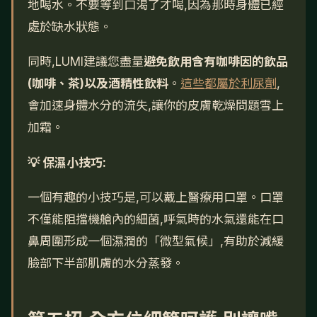
地喝水。不要等到口渴了才喝,因為那時身體已經
處於缺水狀態。
同時,LUMI建議您盡量
避免飲用含有咖啡因的飲品
(咖啡、茶)以及酒精性飲料
。
這些都屬於利尿劑
,
會加速身體水分的流失,讓你的皮膚乾燥問題雪上
加霜。
💡 保濕小技巧:
一個有趣的小技巧是,可以戴上醫療用口罩。口罩
不僅能阻擋機艙內的細菌,呼氣時的水氣還能在口
鼻周圍形成一個濕潤的「微型氣候」,有助於減緩
臉部下半部肌膚的水分蒸發。