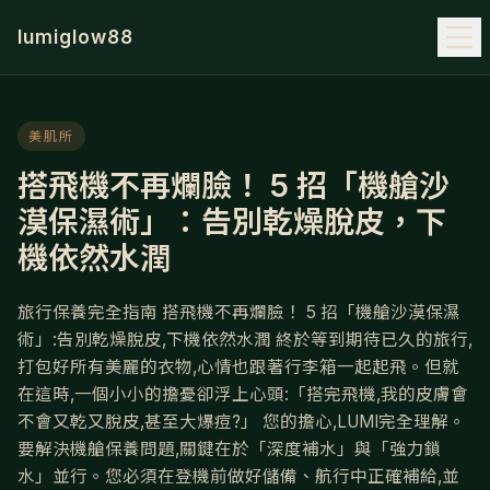
lumiglow88
美肌所
搭飛機不再爛臉！ 5 招「機艙沙
漠保濕術」：告別乾燥脫皮，下
機依然水潤
旅行保養完全指南 搭飛機不再爛臉！ 5 招「機艙沙漠保濕
術」:告別乾燥脫皮,下機依然水潤 終於等到期待已久的旅行,
打包好所有美麗的衣物,心情也跟著行李箱一起起飛。但就
在這時,一個小小的擔憂卻浮上心頭:「搭完飛機,我的皮膚會
不會又乾又脫皮,甚至大爆痘?」 您的擔心,LUMI完全理解。
要解決機艙保養問題,關鍵在於「深度補水」與「強力鎖
水」並行。您必須在登機前做好儲備、航行中正確補給,並