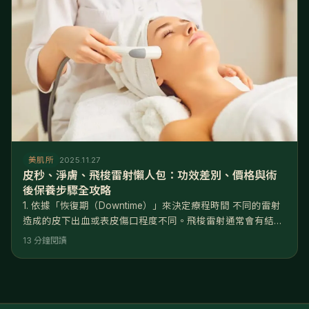
美肌所
2025.11.27
皮秒、淨膚、飛梭雷射懶人包：功效差別、價格與術
後保養步驟全攻略
1. 依據「恢復期（Downtime）」來決定療程時間 不同的雷射
造成的皮下出血或表皮傷口程度不同。飛梭雷射通常會有結痂
期，約需5-7天無法上妝；皮秒雷射若加蜂巢透鏡會有皮下出
13 分鐘閱讀
血點，約3-5天退紅；淨膚雷射則幾乎無恢復期。 請務必確認
未來一週是否有重要聚會或日曬行程，再預約施打時間。 2.
請務必落實「術後保濕與防曬」的黃金原則 雷射的原理是「先
破壞後建設」，術後的肌膚處於屏障受損且極度乾燥的狀態