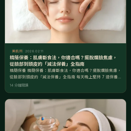
美肌所
2026.02.11
精簡保養：肌膚斷食法，你適合嗎？擺脫爛臉焦慮，
從臉部到頭皮的「減法保養」全指南
精簡保養 精簡保養：肌膚斷食法，你適合嗎？擺脫爛臉焦慮，
從臉部到頭皮的「減法保養」全指南 每天晚上堅持 7 道保養
程序，化妝台上擺滿了網紅推薦的精華與安瓶，但妳是否發現
14 分鐘閱讀
最近皮膚開始「吃不進去」？擦了幾千塊的頂級乳霜，隔天起
床臉還是暗沉無光，甚至在換季時突然大泛紅、冒出閉鎖性粉
刺。妳驚恐地發現自己的皮膚變成了又油又乾的「外油內乾」
災難狀態。這不是保養品沒效，而是妳的皮膚「吃太飽，消化
不良」了。 核心