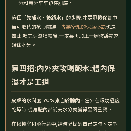
分和養分牢牢鎖在肌底。
這個
「先補水、後鎖水」
的步驟,才是飛機保養中
無可取代的核心關鍵。
專業空姐的保濕秘訣
也是
如此,噴完保濕噴霧後,一定要再加上一層修護霜來
鎖住水分。
第四招:內外夾攻喝飽水:體內保
濕才是王道
皮膚的水潤度,70%來自於體內。
當外在環境極度
乾燥時,從身體內部補充水分就變得至關重要。
在候機室和飛行途中,請務必提醒自己定時、定量