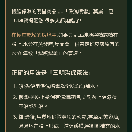
機艙保濕的明星商品,非「保濕噴霧」莫屬。但
LUMI要提醒您,
很多人都用錯了!
在極度乾燥的環境中
,如果只是單純地將噴霧噴在
臉上,水分在蒸發時,反而會一併帶走你皮膚原有的
水分,導致「越噴越乾」的窘境。
正確的用法是「三明治保養法」:
噴:
先使用保濕噴霧為全臉均勻補水。
擦:
趁著臉上還保有濕潤感時,立刻擦上保濕精
華液或乳液。
鎖:
最後,用質地稍微豐潤的乳霜,甚至是美容油,
薄薄地在臉上形成一道保護膜,將剛剛補充的水