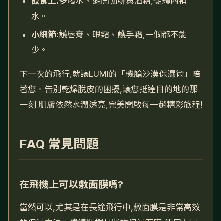
飲食上:
多喝水、避開咖啡與酒精,從體內補
水。
小細節:
護唇膏、眼霜、護手霜,一個都不能
少。
下一次的飛行,就讓LUMI的「機艙沙漠保濕術」陪
著您。告別乾燥脫皮的困擾,讓您抵達目的地的那
一刻,肌膚依然水潤透亮,完美開啟每一趟精彩旅程!
FAQ 常見問題
在飛機上可以敷面膜嗎?
當然可以,尤其是在長途飛行中,敷面膜是非常高效