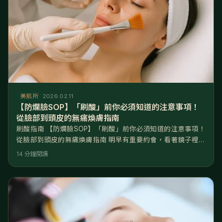
美肌所
2026.02.11
【防爛臉SOP】「刷酸」前你必須知道的注意事項！
從臉部到頭皮的無痛煥膚指南
刷酸指南 【防爛臉SOP】「刷酸」前你必須知道的注意事項！
從臉部到頭皮的無痛煥膚指南 明早有重要約會，看著鏡子裡下
巴的閉鎖性粉刺與粗大毛孔，妳忍不住拿起剛買的高濃度精華
14 分鐘閱讀
往臉上猛塗。結果隔天起床，迎來的不是網紅般的「水煮蛋
肌」，而是鼻翼嚴重脫皮、上妝卡粉斑駁，甚至伴隨火燒般的
刺痛感。這不是煥膚，這是毀容。 核心解答： 刷酸的本質是
「受控的角質破壞與重建」。正確的刷酸順序應遵循「低濃
度、局部測試、做一