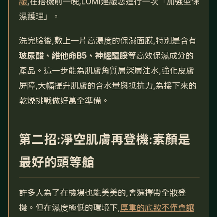
議
,在搭機前一晚,LUMI建議您進行一次「加強型保
濕護理」。
洗完臉後,敷上一片高濃度的保濕面膜,特別是含有
玻尿酸、維他命B5、神經醯胺
等高效保濕成分的
產品。這一步能為肌膚角質層深層注水,強化皮膚
屏障,大幅提升肌膚的含水量與抵抗力,為接下來的
乾燥挑戰做好萬全準備。
第二招:淨空肌膚再登機:素顏是
最好的頭等艙
許多人為了在機場也能美美的,會選擇帶全妝登
機。但在濕度極低的環境下,
厚重的底妝不僅會讓