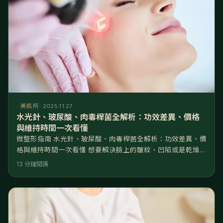
美肌所
2025.11.27
水光針、玻尿酸、肉毒桿菌全解析：功效差異、價格
與維持時間一次看懂
微整形指南 水光針、玻尿酸、肉毒桿菌全解析：功效差異、價
格與維持時間一次看懂 想要解決臉上的皺紋、凹陷或是乾燥粗
糙嗎？其實非常簡單！關鍵在於搞懂「動態」與「靜態」的差
13 分鐘閱讀
別，以及肌膚缺的是「水」還是「體積」。 水光針、玻尿酸、
肉毒桿菌是微整界的「三劍客」，幾乎涵蓋了90%的非動刀醫
美需求。但許多人走進診所時往往一頭霧水：淚溝要打什麼？
抬頭紋又要打什麼？本文將為您提供完整的微整針劑攻略，從
成分原理、適用