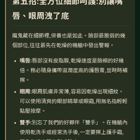
第五招:全方位細節呵護:別讓嘴
唇、眼周洩了底
魔鬼藏在細節裡,保養也是如此。臉部最脆弱的幾
個部位,往往最先在乾燥的機艙中發出警報。
嘴唇:
唇部沒有皮脂腺,乾燥速度是臉頰的好幾
倍。務必隨身攜帶滋潤度高的護唇膏,並時時補
擦。
眼周:
眼周肌膚非常薄,容易因乾燥出現細紋。
可以使用清爽的眼部精華或眼霜,用無名指輕輕
點壓按摩。
雙手:
別忘了我們的好夥伴「雙手」。在機艙內
使用乾洗手或經常洗手後,一定要擦上護手霜,