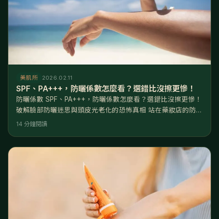
美肌所
2026.02.11
SPF、PA+++，防曬係數怎麼看？選錯比沒擦更慘！
防曬係數 SPF、PA+++，防曬係數怎麼看？選錯比沒擦更慘！
破解臉部防曬迷思與頭皮光老化的恐怖真相 站在藥妝店的防曬
專區，看著架上琳琅滿目的 SPF30、SPF50+、PA++++，妳
14 分鐘閱讀
是否感到一陣選擇癱瘓？好不容易挑了最高係數的產品，去了
一趟墾丁回來，卻發現臉還是曬黑長斑，甚至因為防曬太悶
厚，下巴長滿了閉鎖性粉刺。更可怕的是，洗頭時發現排水孔
的落髮量暴增，頭頂分線處還紅腫脫皮！妳以為妳防護得很全