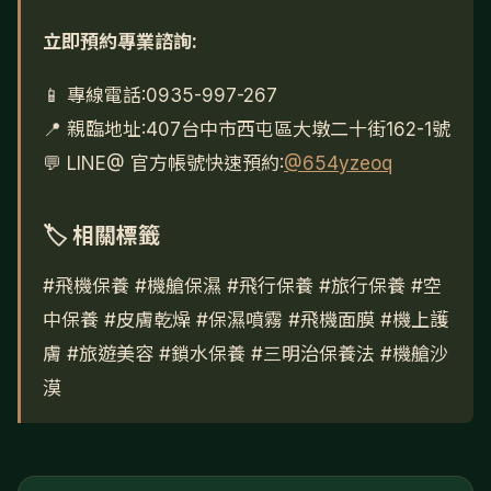
立即預約專業諮詢:
📱 專線電話:0935-997-267
📍 親臨地址:407台中市西屯區大墩二十街162-1號
💬 LINE@ 官方帳號快速預約:
@654yzeoq
🏷 相關標籤
#飛機保養
#機艙保濕
#飛行保養
#旅行保養
#空
中保養
#皮膚乾燥
#保濕噴霧
#飛機面膜
#機上護
膚
#旅遊美容
#鎖水保養
#三明治保養法
#機艙沙
漠