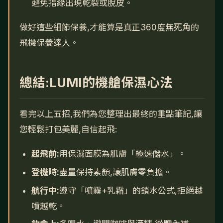
避免指緣出現乾裂或脫皮。
做好這些細節保養,才能算是真正360度無死角的
飛機保養達人。
總結:LUMI的機艙保濕心法
看完以上五招,我們為您整理出最終的重點筆記,讓
您輕鬆打包美麗,自信起飛:
起飛前:
用保濕面膜為肌膚「極速儲水」。
登機時:
盡量保持素顏,讓肌膚零負擔。
航行中:
遵守「噴霧+乳霜」的鎖水公式,拒絕越
噴越乾。