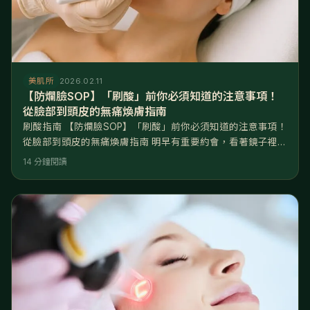
美肌所
2026.02.11
【防爛臉SOP】「刷酸」前你必須知道的注意事項！
從臉部到頭皮的無痛煥膚指南
刷酸指南 【防爛臉SOP】「刷酸」前你必須知道的注意事項！
從臉部到頭皮的無痛煥膚指南 明早有重要約會，看著鏡子裡下
巴的閉鎖性粉刺與粗大毛孔，妳忍不住拿起剛買的高濃度精華
14 分鐘閱讀
往臉上猛塗。結果隔天起床，迎來的不是網紅般的「水煮蛋
肌」，而是鼻翼嚴重脫皮、上妝卡粉斑駁，甚至伴隨火燒般的
刺痛感。這不是煥膚，這是毀容。 核心解答： 刷酸的本質是
「受控的角質破壞與重建」。正確的刷酸順序應遵循「低濃
度、局部測試、做一