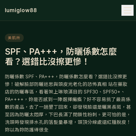
lumiglow88
美肌所
SPF、PA+++，防曬係數怎麼
看？選錯比沒擦更慘！
防曬係數 SPF、PA+++，防曬係數怎麼看？選錯比沒擦更
慘！破解臉部防曬迷思與頭皮光老化的恐怖真相 站在藥妝
店的防曬專區，看著架上琳琅滿目的 SPF30、SPF50+、
PA++++，妳是否感到一陣選擇癱瘓？好不容易挑了最高係
數的產品，去了一趟墾丁回來，卻發現臉還是曬黑長斑，甚
至因為防曬太悶厚，下巴長滿了閉鎖性粉刺。更可怕的是，
洗頭時發現排水孔的落髮量暴增，頭頂分線處還紅腫脫皮！
妳以為妳防護得很全