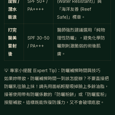
度假 /
SPF 50+ /
(Water Resistant)」與
潛水
PA++++
「海洋友善 (Reef
衝浪
Safe)」標章。
打完
醫師強烈建議選用「純物
醫美
SPF 30-50
理性防曬」，避免化學防
雷射
/ PA+++
曬劑刺激脆弱的術後肌
後
膚。
💡 專家小提醒 (Expert Tip)：防曬補擦時間與技巧
如果妳帶妝，防曬補擦時間一到該怎麼辦？不要直接把
防曬乳往臉上抹！請先用面紙輕壓吸掉臉上多餘油脂，
接著使用帶有防曬係數的「防曬粉餅」或「防曬蜜粉」
按壓補妝。這樣既能恢復防護力，又不會破壞底妝。