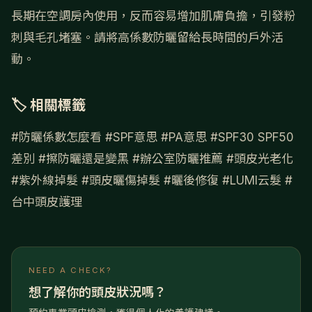
長期在空調房內使用，反而容易增加肌膚負擔，引發粉
刺與毛孔堵塞。請將高係數防曬留給長時間的戶外活
動。
🏷 相關標籤
#防曬係數怎麼看
#SPF意思
#PA意思
#SPF30 SPF50
差別
#擦防曬還是變黑
#辦公室防曬推薦
#頭皮光老化
#紫外線掉髮
#頭皮曬傷掉髮
#曬後修復
#LUMI云髮
#
台中頭皮護理
NEED A CHECK?
想了解你的頭皮狀況嗎？