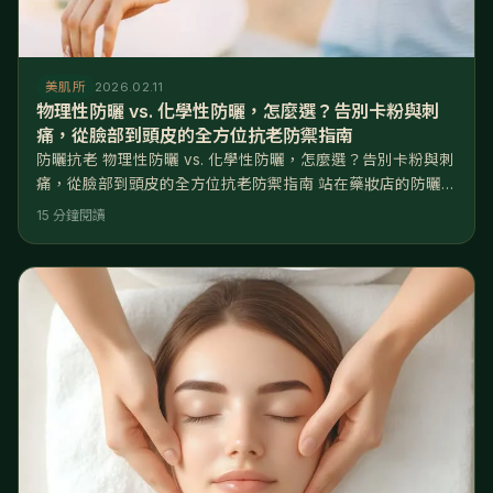
美肌所
2026.02.11
物理性防曬 vs. 化學性防曬，怎麼選？告別卡粉與刺
痛，從臉部到頭皮的全方位抗老防禦指南
防曬抗老 物理性防曬 vs. 化學性防曬，怎麼選？告別卡粉與刺
痛，從臉部到頭皮的全方位抗老防禦指南 站在藥妝店的防曬專
區，妳是否常常陷入選擇癱瘓？擦了純物理性防曬，臉白得像
15 分鐘閱讀
戴面具，下午出油後還跟底妝打架、搓泥卡粉；換成主打清爽
的化學性防曬，一上臉卻刺眼流淚，甚至讓原本就脆弱的敏感
肌大泛紅、長悶痘。防曬是抗老的第一步，但選錯防曬劑，比
不擦更傷皮膚。 核心解答： 物理性防曬與化學性防曬的差別
在於作用原