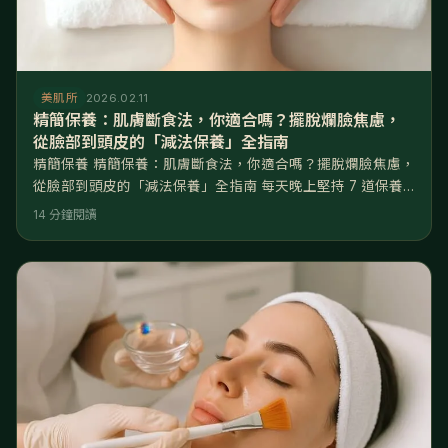
美肌所
2026.02.11
精簡保養：肌膚斷食法，你適合嗎？擺脫爛臉焦慮，
從臉部到頭皮的「減法保養」全指南
精簡保養 精簡保養：肌膚斷食法，你適合嗎？擺脫爛臉焦慮，
從臉部到頭皮的「減法保養」全指南 每天晚上堅持 7 道保養
程序，化妝台上擺滿了網紅推薦的精華與安瓶，但妳是否發現
14 分鐘閱讀
最近皮膚開始「吃不進去」？擦了幾千塊的頂級乳霜，隔天起
床臉還是暗沉無光，甚至在換季時突然大泛紅、冒出閉鎖性粉
刺。妳驚恐地發現自己的皮膚變成了又油又乾的「外油內乾」
災難狀態。這不是保養品沒效，而是妳的皮膚「吃太飽，消化
不良」了。 核心