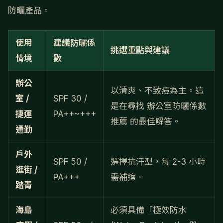
防曬產品。
使用
建議防曬係
挑選重點與建議
情境
數
辦公
以清爽、不致痘為主。這
室 /
SPF 30 /
是在尋找 辦公室防曬係數
捷運
PA++~+++
推薦 的最佳解答。
通勤
戶外
SPF 50 /
選擇抗汗型，每 2-3 小時
逛街 /
PA+++
需補擦。
踏青
海島
必須具備「極效防水