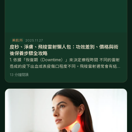
美肌所
2025.11.27
皮秒、淨膚、飛梭雷射懶人包：功效差別、價格與術
後保養步驟全攻略
1. 依據「恢復期（Downtime）」來決定療程時間 不同的雷射
造成的皮下出血或表皮傷口程度不同。飛梭雷射通常會有結痂
期，約需5-7天無法上妝；皮秒雷射若加蜂巢透鏡會有皮下出
13 分鐘閱讀
血點，約3-5天退紅；淨膚雷射則幾乎無恢復期。 請務必確認
未來一週是否有重要聚會或日曬行程，再預約施打時間。 2.
請務必落實「術後保濕與防曬」的黃金原則 雷射的原理是「先
破壞後建設」，術後的肌膚處於屏障受損且極度乾燥的狀態