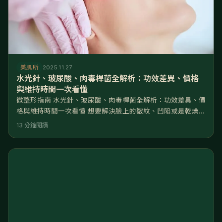
美肌所
2025.11.27
水光針、玻尿酸、肉毒桿菌全解析：功效差異、價格
與維持時間一次看懂
微整形指南 水光針、玻尿酸、肉毒桿菌全解析：功效差異、價
格與維持時間一次看懂 想要解決臉上的皺紋、凹陷或是乾燥粗
糙嗎？其實非常簡單！關鍵在於搞懂「動態」與「靜態」的差
13 分鐘閱讀
別，以及肌膚缺的是「水」還是「體積」。 水光針、玻尿酸、
肉毒桿菌是微整界的「三劍客」，幾乎涵蓋了90%的非動刀醫
美需求。但許多人走進診所時往往一頭霧水：淚溝要打什麼？
抬頭紋又要打什麼？本文將為您提供完整的微整針劑攻略，從
成分原理、適用