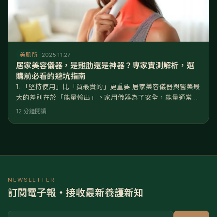
美肌所
2025.11.27
居家美容儀器，是雞肋還是神器？專家實測解析，選
購前必看的避坑指南
1. 「堅持使用」比「買最貴的」更重要 居家美容儀器與醫美最
大的差別在於「能量輸出」。家用儀器為了安全，能量通常只
有醫美的1/10到1/5。這意味著您需要「長期且規律」地使用才
12 分鐘閱讀
能看到效果。 買了一台三萬元的儀器，放在抽屜裡積灰塵，還
不如買一台三千元的儀器，每週認真使用三次。選擇您「願意
持續使用」的產品，才是最聰明的投資。 2. 搭配正確的「介
質」才能發揮效果 許多人買了美容儀卻覺得沒效，問題往往出
NEWSLETTER
訂閱電子報・接收最新養護新知