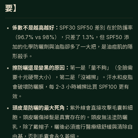
要】
係數不是越高越好：
SPF30 SPF50 差別 在於防護率
（96.7% vs 98%），只差了 1.3%，但 SPF50 添
加的化學防曬劑與油脂卻多了一大把，是油痘肌的隱
形殺手。
擦防曬還是變黑的原因：
第一是「量不夠」（全臉需
要十元硬幣大小），第二是「沒補擦」。汗水和皮脂
會破壞防曬膜，每 2-3 小時補擦比買 SPF100 更有
效。
頭皮是防曬的最大死角：
紫外線會直接攻擊毛囊幹細
胞。頭皮曬傷掉髮是真實存在的。頭皮無法塗防曬
乳，除了戴帽子，曬後必須進行醫療級舒緩與清除自
由基，否則毛囊會永久萎縮。