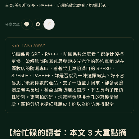
首頁
/
美肌所
/
SPF、PA+++，防曬係數怎麼看？選錯比沒擦更慘！
分享文章
KEY TAKEAWAY
防曬係數 SPF、PA+++，防曬係數怎麼看？選錯比沒擦
更慘！破解臉部防曬迷思與頭皮光老化的恐怖真相 站在
藥妝店的防曬專區，看著架上琳琅滿目的 SPF30、
SPF50+、PA++++，妳是否感到一陣選擇癱瘓？好不容
易挑了最高係數的產品，去了一趟墾丁回來，卻發現臉
還是曬黑長斑，甚至因為防曬太悶厚，下巴長滿了閉鎖
性粉刺。更可怕的是，洗頭時發現排水孔的落髮量暴
增，頭頂分線處還紅腫脫皮！妳以為妳防護得很全
【給忙碌的讀者：本文 3 大重點摘