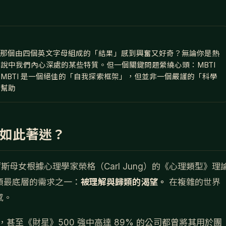
驗，對那個由四個英文字母組成的「結果」感到興奮又好奇？無論你是熱
總能說中我們內心深處的某些特質。但一個關鍵問題縈繞心頭：MBTI
MBTI 是一個絕佳的「自我探索框架」，但並非一個嚴謹的「科學
，幫助
們如此著迷？
r）最早由邁爾斯母女根據心理學家榮格（Carl Jung）的《心理類型》理
類最底層的需求之一：
被理解與歸類的渴望。
在複雜的世界
感。
估，甚至《財星》500 強中高達 89% 的公司都曾將其用於團