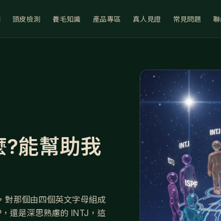
們
頭皮檢測
養毛知識
產品專區
真人見證
常見問題
聯
麼?能幫助我
驗，對那個由四個英文字母組成
，還是深思熟慮的 INTJ，這