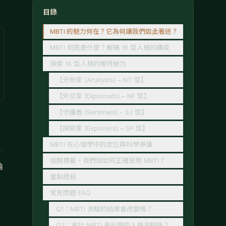
目錄
MBTI 的魅力何在？它為何讓我們如此著迷？
MBTI 到底是什麼？解碼 16 型人格的構成
探索 16 型人格的獨特魅力
【分析家 (Analysts) – NT 型】
【外交家 (Diplomats) – NF 型】
【守護者 (Sentinels) – SJ 型】
【探險家 (Explorers) – SP 型】
MBTI 在心理學中的定位與科學爭議
拋開標籤，我們該如何正確使用 MBTI？
論
重點總結
常見問題 FAQ
Q1：MBTI 測驗的結果會改變嗎？
Q2：有比 MBTI 更科學的人格測驗嗎？