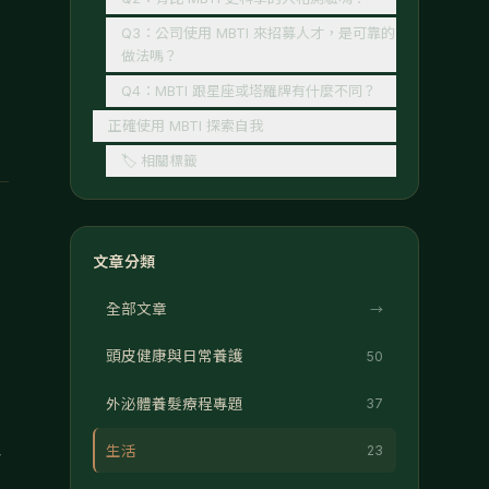
Q3：公司使用 MBTI 來招募人才，是可靠的
做法嗎？
Q4：MBTI 跟星座或塔羅牌有什麼不同？
正確使用 MBTI 探索自我
🏷 相關標籤
文章分類
全部文章
→
頭皮健康與日常養護
50
外泌體養髮療程專題
37
與
生活
23