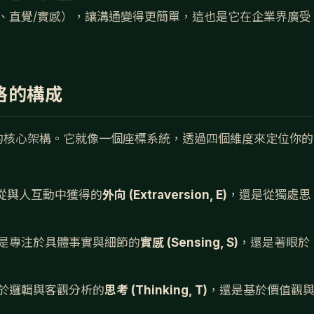
、直覺/實感），讓溝通變得更簡單，這也是它在企業界廣受
人格的構成
 的核心架構。它就像一個座標系統，透過四個維度來定位你的
從與人互動中獲得的
外向 (Extraversion, E)
，還是從獨處思
是專注於具體事實與細節的
實感 (Sensing, S)
，還是著眼於
於邏輯與客觀分析的
思考 (Thinking, T)
，還是基於價值觀