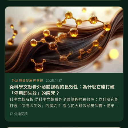
入細胞層面解決此問題。 核心機制：外泌體透過傳遞生長訊號
（如VEGF、FGF），能直接誘導毛囊延長生長期，讓新長出
的頭髮直徑變粗。 與藥物差異：生髮水(Minoxidil)容易長出
外泌體養髮療程專題
2025.11.17
從科學文獻看外泌體課程的長效性：為什麼它能打破
「停用即失效」的魔咒？
科學文獻解析 從科學文獻看外泌體課程的長效性：為什麼它能
打破「停用即失效」的魔咒？ 擔心花大錢做頭皮保養，結果一
停下來就立刻打回原形嗎？其實，關鍵在於您選擇的是「興奮
17 分鐘閱讀
劑」還是「修復劑」。 市面上有許多養髮產品標榜速效，但往
往伴隨著高依賴性。然而，在最新的再生醫學文獻中，外泌體