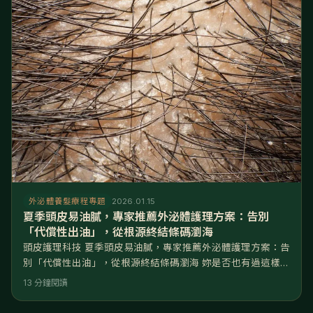
態。 核心解答： 頭皮下方布滿了微血管與筋膜（帽狀腱
膜）。當壓力大導致頭皮緊繃
外泌體養髮療程專題
2026.01.15
夏季頭皮易油膩，專家推薦外泌體護理方案：告別
「代償性出油」，從根源終結條碼瀏海
頭皮護理科技 夏季頭皮易油膩，專家推薦外泌體護理方案：告
別「代償性出油」，從根源終結條碼瀏海 妳是否也有過這樣的
崩潰時刻？早上才精心吹整出完美的「高顱頂」髮型，騎機車
13 分鐘閱讀
上班或出門拜訪客戶不到 10 分鐘，拿下安全帽的瞬間，頭皮
濕黏、髮根扁塌，原本蓬鬆的瀏海變成了尷尬的「條碼狀」。