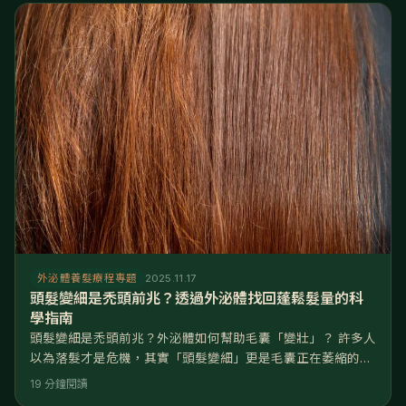
甚至在下午開會時,隱約聞到自己頭頂飄出一股油耗味，讓妳在
專業場合不敢自信抬頭。 面對夏季頭皮出油，光靠「強力清
潔」是無效的
外泌體養髮療程專題
2025.11.17
頭髮變細是禿頭前兆？透過外泌體找回蓬鬆髮量的科
學指南
頭髮變細是禿頭前兆？外泌體如何幫助毛囊「變壯」？ 許多人
以為落髮才是危機，其實「頭髮變細」更是毛囊正在萎縮的危
險信號。這篇文章將帶您了解生物科技如何解決這個難題： 破
19 分鐘閱讀
解迷思：頭髮變細是因為「毛囊微小化」，傳統洗髮精無法深