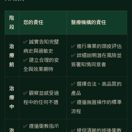
階
您的責任
醫療機構的責任
段
✅ 誠實告知完整
治
✅ 進行專業的頭皮評估
病史與過敏史
療
✅ 詳細說明潛在風險並
✅ 建立合理的安
前
簽署知情同意書
全與效果期待
✅ 選擇合法、高品質的
治
✅ 觀察並感受過
產品
療
程中的任何不適
✅ 遵循無菌操作的標準
中
流程
✅ 遵循衛教指示
治
✅ 提供清晰的術後衛教