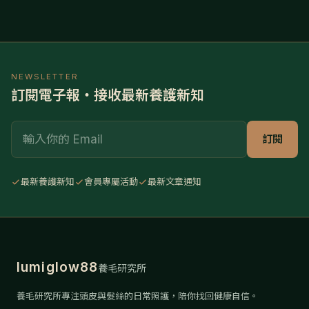
處於休止期的毛囊，並利用 VEGF 促進頭皮微血管新生。 成
分優勢：包裹著高活性的 miRNA 與生長因子，能精準調控基
因表現，逆轉毛囊微小化（頭髮變細）的過程。
NEWSLETTER
訂閱電子報・接收最新養護新知
Email
訂閱
最新養護新知
會員專屬活動
最新文章通知
lumiglow88
養毛研究所
養毛研究所專注頭皮與髮絲的日常照護，陪你找回健康自信。