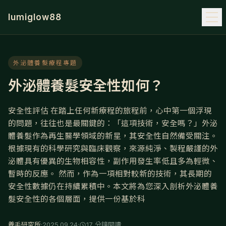
lumiglow88
外泌體養髮療程專題
外泌體養髮安全性如何？
安全性評估 在踏上任何新療程的旅程前，心中第一個浮現
的問題，往往也是最關鍵的：「這項技術，安全嗎？」外泌
體養髮作為再生醫學領域的新星，其安全性自然備受關注。
根據現有的科學研究與臨床觀察，來源純淨、製程嚴謹的外
泌體具有優異的生物相容性，副作用發生率低且多為輕微、
暫時的反應。 然而，作為一項相對較新的技術，其長期的
安全性數據仍在持續累積中。本文將為您深入剖析外泌體養
髮安全性的各個層面，提供一份基於科
養毛研究所
·
2025.09.24
·
17 分鐘閱讀