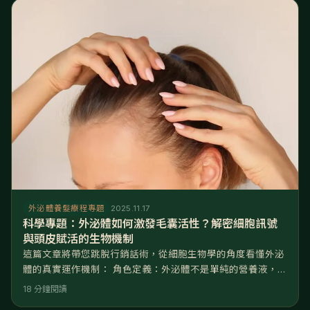
課程被視為一種能夠改變細胞命運的技術。它不只是暫時供給
營養，而是透過調控基因表達，建立長期的頭皮健康機制。 本
文將引用科學視
外泌體養髮療程專題
2025.11.17
科學專題：外泌體如何激發毛囊活性？解密細胞訊號
與頭皮賦活的生物機制
這篇文章將帶您跳脫行銷話術，從細胞生物學的角度看懂外泌
體的真實運作機制： 角色定義：外泌體不是單純的營養液，而
是細胞間的「奈米信差」，負責傳遞修復與生長的關鍵指令。
18 分鐘閱讀
核心機制：透過啟動 Wnt/β-catenin 訊號通路，它能強制喚醒