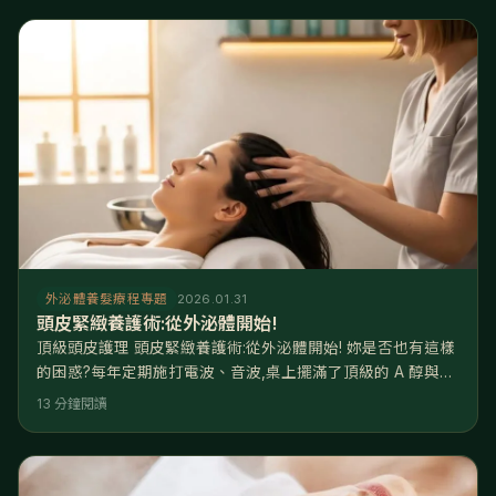
外泌體養髮療程專題
2026.01.31
頭皮緊緻養護術:從外泌體開始!
頂級頭皮護理 頭皮緊緻養護術:從外泌體開始! 妳是否也有這樣
的困惑?每年定期施打電波、音波,桌上擺滿了頂級的 A 醇與胜
肽精華,但看著鏡子,總覺得眼尾依然有些下垂,輪廓線不夠緊緻,
13 分鐘閱讀
甚至覺得自己看起來「有一種說不出的疲憊感」? 親愛的,妳可
能保養錯了方向。妳拼命拉提「臉皮」,卻忽略了支撐整張臉的
「頭皮」正在崩塌。 核心解答: 醫學研究指出,頭皮老化的速度
是臉部肌膚的 6 倍,是身體肌膚的 12 倍。