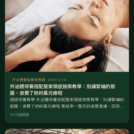
外泌體養髮療程專題
2026.01.15
外泌體保養搭配居家頭皮按摩教學：別讓緊繃的筋
膜，浪費了妳的萬元療程
頭皮保養教學 外泌體保養搭配居家頭皮按摩教學：別讓緊繃的
筋膜，浪費了妳的萬元療程 剛結束一整天的高壓會議，回到家
洗完澡，拿出那瓶要價不菲的居家外泌體養髮液，妳是否只是
13 分鐘閱讀
隨意滴幾滴、抹兩下就去睡了？或者，妳感覺頭皮硬得像石
頭，養髮液滴上去似乎都流到了臉頰和枕頭上，根本沒有
「吃」進去？ 請注意，妳的頭皮可能處於「吸收不良」的狀