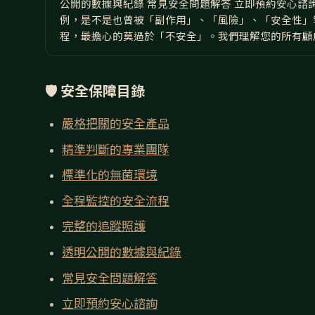
公開的數據與紀錄 常見安全問題解答 立即預約安心諮
例，是不是也曾被「副作用」、「風險」、「安全性」
程，最擔心的莫過於「不安全」。我們理解您的所有顧
🛡️ 安全保障目錄
嚴格把關的安全產品
精準判斷的專業團隊
標準化的無菌環境
全程監控的安全流程
完整的追蹤照護
透明公開的數據與紀錄
常見安全問題解答
立即預約安心諮詢