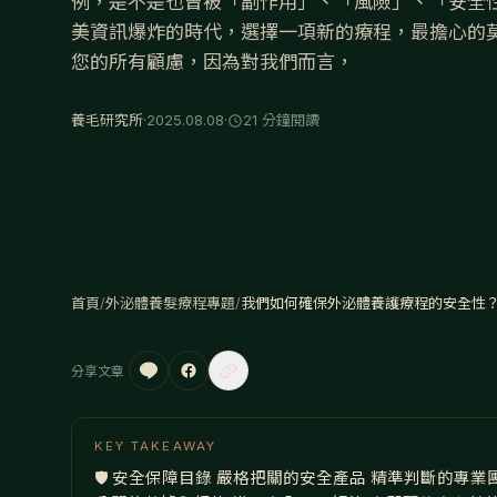
例，是不是也曾被「副作用」、「風險」、「安全性
美資訊爆炸的時代，選擇一項新的療程，最擔心的
您的所有顧慮，因為對我們而言，
養毛研究所
·
2025.08.08
·
21 分鐘閱讀
首頁
/
外泌體養髮療程專題
/
我們如何確保外泌體養護療程的安全性
分享文章
KEY TAKEAWAY
🛡️ 安全保障目錄 嚴格把關的安全產品 精準判斷的專