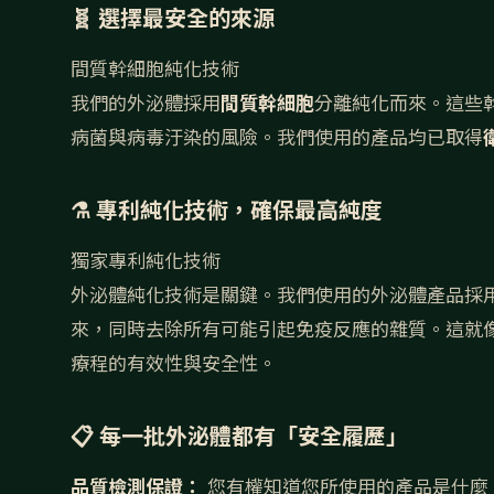
🧬 選擇最安全的來源
間質幹細胞純化技術
我們的外泌體採用
間質幹細胞
分離純化而來。這些
病菌與病毒汙染的風險。我們使用的產品均已取得
⚗️ 專利純化技術，確保最高純度
獨家專利純化技術
外泌體純化技術是關鍵。我們使用的外泌體產品採
來，同時去除所有可能引起免疫反應的雜質。這就
療程的有效性與安全性。
📋 每一批外泌體都有「安全履歷」
品質檢測保證：
您有權知道您所使用的產品是什麼