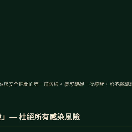
為您安全把關的第一道防線。
寧可錯過一次療程，也不願讓
」— 杜絕所有感染風險