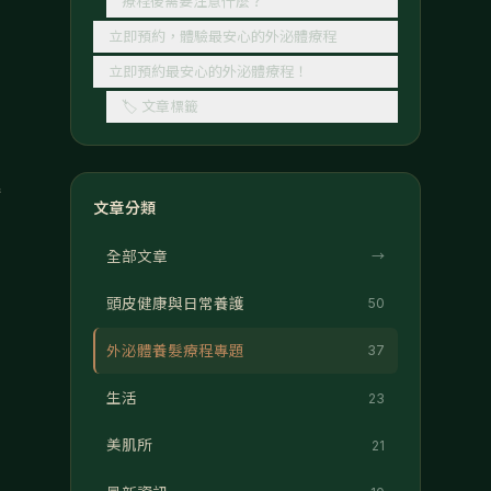
療程後需要注意什麼？
立即預約，體驗最安心的外泌體療程
立即預約最安心的外泌體療程！
🏷 文章標籤
進
文章分類
。
全部文章
→
頭皮健康與日常養護
50
外泌體養髮療程專題
37
生活
23
美肌所
21