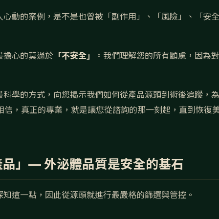
人心動的案例，是不是也曾被「副作用」、「風險」、「安
最擔心的莫過於
「不安全」
。我們理解您的所有顧慮，因為
最科學的方式，向您揭示我們如何從產品源頭到術後追蹤，
相信，真正的專業，就是讓您從諮詢的那一刻起，直到恢復
品」— 外泌體品質是安全的基石
深知這一點，因此從源頭就進行最嚴格的篩選與管控。