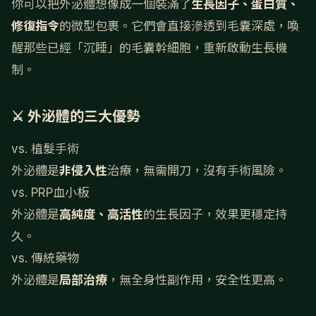
你可以把外泌體想像成一個裝滿了
生長因子、蛋白質、
修復指令
的微型包裹。它們會直接滲透到毛囊深處，喚
醒那些已經「沉睡」的毛囊幹細胞，重新啟動生長機
制。
⚔️ 外泌體的三大優勢
vs. 植髮手術
外泌體是
非侵入性
治療，無需開刀，沒有手術風險。
vs. PRP血小板
外泌體是
高純度、高活性
的生長因子，效果更穩定持
久。
vs. 傳統藥物
外泌體是
局部治療
，無全身性副作用，安全性更高。