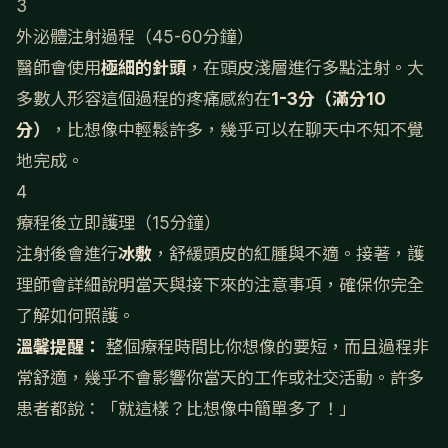
3
外泌體注射過程（45-60分鐘）
醫師會使用
極細的針頭
，在頭皮淺層進行多點注射。大
多數人形容這個過程的疼痛感約在
1-3分（滿分10
分）
，比想像中輕鬆許多，幾乎可以在聊天中不知不覺
地完成。
4
療程後立即護理（15分鐘）
注射後會進行
冰敷
，舒緩頭皮的紅腫與不適。接著，護
理師會詳細說明當天與接下來的注意事項，確保你完全
了解如何照護。
溫馨提醒：
整個療程時間比你想像的要短，而且過程非
常舒適，幾乎不會影響你當天的工作或社交活動。許多
患者都說：「就這樣？比想像中簡單多了！」