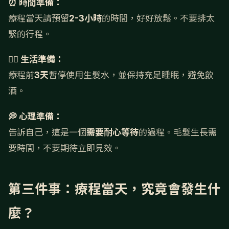
⏰ 時間準備：
療程當天請預留
2-3小時
的時間，好好放鬆。不要排太
緊的行程。
🏃‍♀️ 生活準備：
療程前
3天
暫停使用生髮水，並保持充足睡眠，避免飲
酒。
💭 心理準備：
告訴自己，這是一個
需要耐心等待
的過程。毛髮生長需
要時間，不要期待立即見效。
第三件事：療程當天，究竟會發生什
麼？