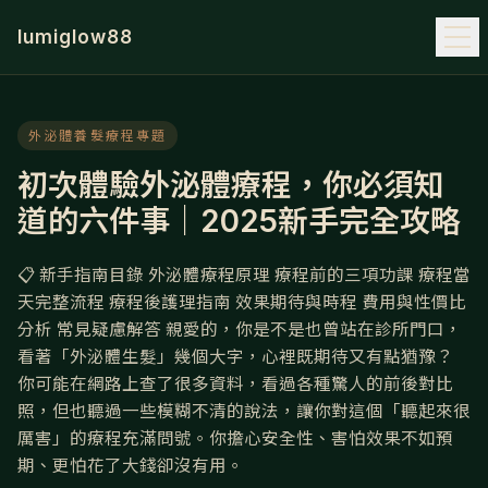
lumiglow88
外泌體養髮療程專題
初次體驗外泌體療程，你必須知
道的六件事｜2025新手完全攻略
📋 新手指南目錄 外泌體療程原理 療程前的三項功課 療程當
天完整流程 療程後護理指南 效果期待與時程 費用與性價比
分析 常見疑慮解答 親愛的，你是不是也曾站在診所門口，
看著「外泌體生髮」幾個大字，心裡既期待又有點猶豫？
你可能在網路上查了很多資料，看過各種驚人的前後對比
照，但也聽過一些模糊不清的說法，讓你對這個「聽起來很
厲害」的療程充滿問號。你擔心安全性、害怕效果不如預
期、更怕花了大錢卻沒有用。