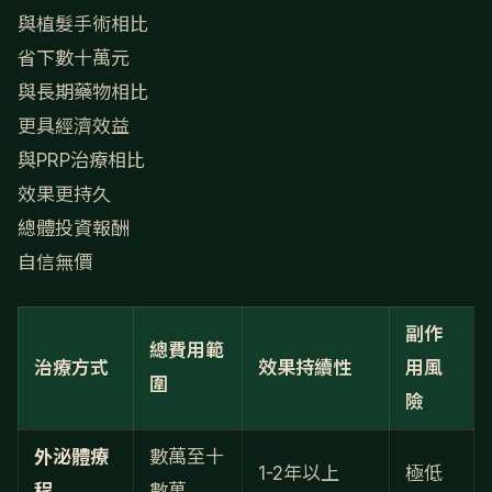
與植髮手術相比
省下數十萬元
與長期藥物相比
更具經濟效益
與PRP治療相比
效果更持久
總體投資報酬
自信無價
副作
總費用範
治療方式
效果持續性
用風
圍
險
外泌體療
數萬至十
1-2年以上
極低
程
數萬