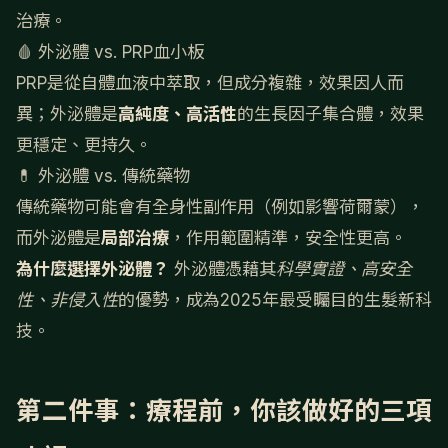
治療。
🩸 外泌體 vs. PRP血小板
PRP是從自體血液中萃取，但成分複雜，效果因人而
異；外泌體是
高純度、高活性
的生長因子集合體，效果
更穩定、更持久。
💊 外泌體 vs. 傳統藥物
傳統藥物可能會有全身性副作用（例如影響荷爾蒙），
而外泌體是
局部治療
，作用範圍精準，安全性更高。
為什麼選擇外泌體？
外泌體憑藉其
科學實證、高安全
性、非侵入性
的優勢，成為2025年最受矚目的生髮新科
技。
第二件事：療程前，你該做好的三項