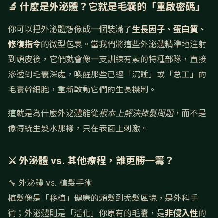
🔬 什麼是外泌體？它就是毛囊的「重啟密碼」
你可以把外泌體想像成一個裝滿了
生長因子、蛋白質、
修復指令
的微型包裹。當我們將這些外泌體精準地注射
到頭皮後，它們就會像一支訓練有素的特種部隊，直接
滲透到毛囊深處，喚醒那些已經「沉睡」或「怠工」的
毛囊幹細胞，重新啟動它們的生長機制。
這就是為什麼外泌體能從
根本上解決掉髮問題
，而不是
像傳統生髮水那樣，只在表面上刺激。
⚔️ 外泌體 vs. 其他療程，誰更勝一籌？
🔧 外泌體 vs. 植髮手術
植髮像是「移植」健康的頭髮到禿髮區塊，是外科手
術；外泌體則是「活化」你原有的毛囊，是
非侵入性
的