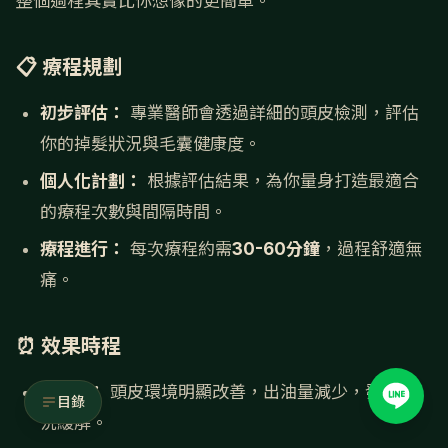
整個過程其實比你想像的更簡單。
📋 療程規劃
初步評估：
專業醫師會透過詳細的頭皮檢測，評估
你的掉髮狀況與毛囊健康度。
個人化計劃：
根據評估結果，為你量身打造最適合
的療程次數與間隔時間。
療程進行：
每次療程約需
30-60分鐘
，過程舒適無
痛。
⏰ 效果時程
2-4週：
頭皮環境明顯改善，出油量減少，發炎狀
目錄
況緩解。