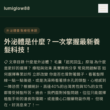
lumiglow88
外泌體養髮療程專題
外泌體是什麼？一次掌握最新養
髮科技！
📋 文章目錄 什麼是外泌體？ 毛囊「起死回生」原理 為什麼
是更好的選擇？ 療程與效果 真實案例分享 常見問題解答 如
何選擇專業診所 立即改變 你是否也曾對著鏡子，看著髮際
線一點一點後退，或是洗澡時看著排水孔的頭髮，心裡感到
一陣恐慌？根據統計，高達40%的台灣男性與10%的女性
都曾受掉髮所苦。過去，我們面對掉髮問題，往往只能選擇
植髮手術的漫長恢復期，或是擔心口服藥物副作用。 但現
在，好消息來了！一