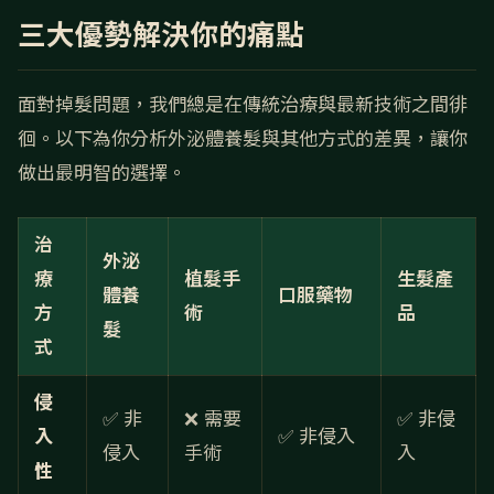
三大優勢解決你的痛點
面對掉髮問題，我們總是在傳統治療與最新技術之間徘
徊。以下為你分析外泌體養髮與其他方式的差異，讓你
做出最明智的選擇。
治
外泌
療
植髮手
生髮產
體養
口服藥物
方
術
品
髮
式
侵
✅ 非
❌ 需要
✅ 非侵
入
✅ 非侵入
侵入
手術
入
性