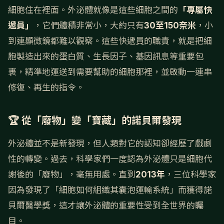
細胞住在裡面。外泌體就像是這些細胞之間的
「專屬快
遞員」
，它們體積非常小，大約只有
30至150奈米
，小
到連顯微鏡都難以觀察。這些快遞員的職責，就是把細
胞製造出來的蛋白質、生長因子、基因訊息等重要包
裹，精準地運送到需要幫助的細胞那裡，並啟動一連串
修復、再生的指令。
🏆 從「廢物」變「寶藏」的諾貝爾發現
外泌體並不是新發現，但人類對它的認知卻經歷了戲劇
性的轉變。過去，科學家們一度認為外泌體只是細胞代
謝後的「廢物」，毫無用處。直到
2013年
，三位科學家
因為發現了「細胞如何組織其囊泡運輸系統」而獲得諾
貝爾醫學獎，這才讓外泌體的重要性受到全世界的矚
目。