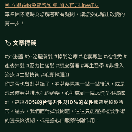
🌟 立即預約免費諮詢
💬 加入官方Line好友
專業團隊隨時為您解答所有疑問，讓您安心踏出改變的
第一步！
🏷 文章標籤
#外泌體
#外泌體養髮
#掉髮治療
#毛囊再生
#雄性禿
#
產後掉髮
#壓力性落髮
#頭皮護理
#再生醫學
#非侵入
治療
#生髮技術
#毛囊幹細胞
你是否也曾對著鏡子，看著髮際線一點一點後退，或是
洗澡時看著排水孔的頭髮，心裡感到一陣恐慌？根據統
計，高達
40%的台灣男性與10%的女性
都曾受掉髮所
苦。過去，我們面對掉髮問題，往往只能選擇植髮手術
的漫長恢復期，或是擔心口服藥物副作用。