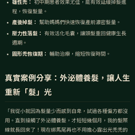
雄性禿：
初中期患者效果尤佳，能有效延緩掉髮進
程，恢復髮量。
產後掉髮：
幫助媽媽們快速恢復產前濃密髮量。
壓力性落髮：
有效活化毛囊，讓頭髮重回健康生長
週期。
圓形禿恢復期：
輔助治療，縮短恢復時間。
真實案例分享：外泌體養髮，讓人生
重新「髮」光
「我從小就因為髮量少而感到自卑，試過各種偏方都沒
用。直到接觸了外泌體養髮，才短短幾個月，我的髮際
線就長回來了！現在綁馬尾再也不用擔心露出光禿禿的