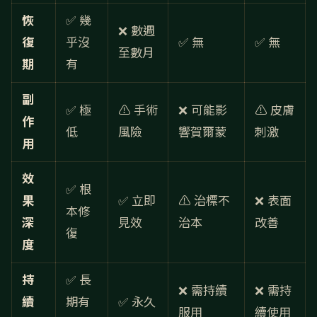
恢
✅ 幾
❌ 數週
復
乎沒
✅ 無
✅ 無
至數月
期
有
副
✅ 極
⚠️ 手術
❌ 可能影
⚠️ 皮膚
作
低
風險
響賀爾蒙
刺激
用
效
✅ 根
果
✅ 立即
⚠️ 治標不
❌ 表面
本修
深
見效
治本
改善
復
度
持
✅ 長
❌ 需持續
❌ 需持
續
期有
✅ 永久
服用
續使用