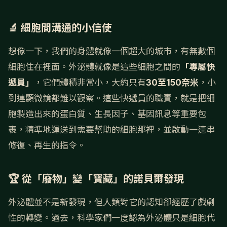
🔬 細胞間溝通的小信使
想像一下，我們的身體就像一個超大的城市，有無數個
細胞住在裡面。外泌體就像是這些細胞之間的
「專屬快
遞員」
，它們體積非常小，大約只有
30至150奈米
，小
到連顯微鏡都難以觀察。這些快遞員的職責，就是把細
胞製造出來的蛋白質、生長因子、基因訊息等重要包
裹，精準地運送到需要幫助的細胞那裡，並啟動一連串
修復、再生的指令。
🏆 從「廢物」變「寶藏」的諾貝爾發現
外泌體並不是新發現，但人類對它的認知卻經歷了戲劇
性的轉變。過去，科學家們一度認為外泌體只是細胞代