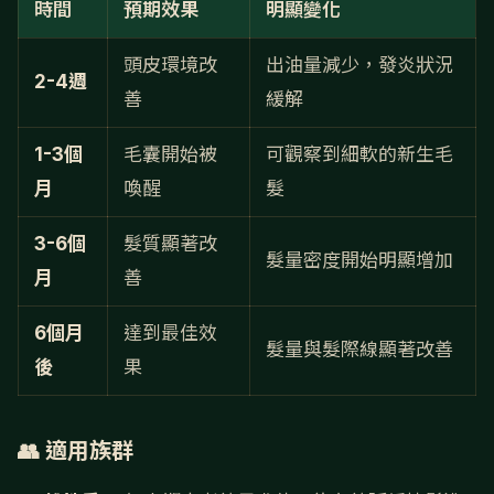
時間
預期效果
明顯變化
頭皮環境改
出油量減少，發炎狀況
2-4週
善
緩解
1-3個
毛囊開始被
可觀察到細軟的新生毛
月
喚醒
髮
3-6個
髮質顯著改
髮量密度開始明顯增加
月
善
6個月
達到最佳效
髮量與髮際線顯著改善
後
果
👥 適用族群