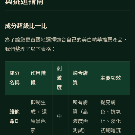
與挑選指南
成分超級比一比
為了讓您更直觀地選擇適合自己的美白精華推薦產品，
我們整理了以下表格：
刺
成分
作用階
適合膚
激
主要功效
名稱
段
質
度
抑制生
所有膚
提亮膚
維他
成 + 還
質（高
色、抗氧
中
命C
原黑色
濃度需
化、淡化
素
測試）
初期暗沉