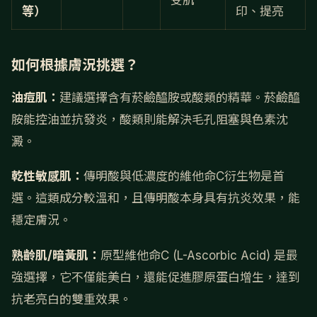
受肌
等）
印、提亮
如何根據膚況挑選？
油痘肌：
建議選擇含有菸鹼醯胺或酸類的精華。菸鹼醯
胺能控油並抗發炎，酸類則能解決毛孔阻塞與色素沈
澱。
乾性敏感肌：
傳明酸與低濃度的維他命C衍生物是首
選。這類成分較溫和，且傳明酸本身具有抗炎效果，能
穩定膚況。
熟齡肌/暗黃肌：
原型維他命C (L-Ascorbic Acid) 是最
強選擇，它不僅能美白，還能促進膠原蛋白增生，達到
抗老亮白的雙重效果。