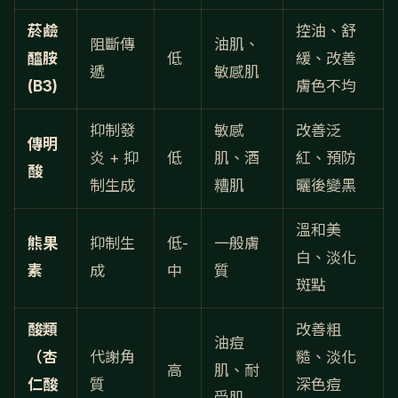
菸鹼
控油、舒
阻斷傳
油肌、
醯胺
低
緩、改善
遞
敏感肌
(B3)
膚色不均
抑制發
敏感
改善泛
傳明
炎 + 抑
低
肌、酒
紅、預防
酸
制生成
糟肌
曬後變黑
溫和美
熊果
抑制生
低-
一般膚
白、淡化
素
成
中
質
斑點
酸類
改善粗
油痘
（杏
代謝角
糙、淡化
高
肌、耐
仁酸
質
深色痘