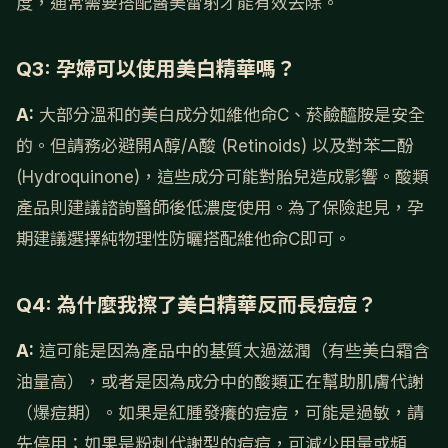
度，通常需要搭配醫美雷射才能有效去除。
Q3: 孕婦可以使用美白精華嗎？
A:
大部分溫和的美白成分如維他命C、菸鹼醯胺是安全
的。但請務必避開A醇/A酸 (Retinoids) 以及對苯二酚
(Hydroquinone)，這些成分可能對胎兒造成影響。酸類
產品則建議諮詢醫師後低濃度使用。為了保險起見，孕
期建議選擇純物理性防曬搭配維他命C即可。
Q4: 為什麼我擦了美白精華反而長痘痘？
A:
這可能是因為產品中的基質太過滋潤（有些美白霜含
油量高），或者是因為成分中的酸類正在幫助肌膚代謝
（爆痘期）。如果是紅腫發癢的痘痘，可能是過敏，請
先停用；如果是粉刺代謝型的痘痘，可減少用量或頻