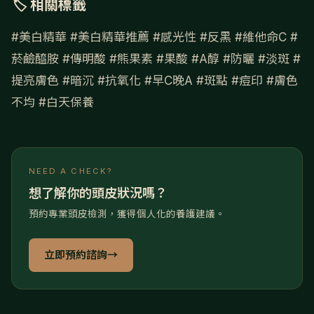
🏷 相關標籤
#美白精華
#美白精華推薦
#感光性
#反黑
#維他命C
#
菸鹼醯胺
#傳明酸
#熊果素
#果酸
#A醇
#防曬
#淡斑
#
提亮膚色
#暗沉
#抗氧化
#早C晚A
#斑點
#痘印
#膚色
不均
#白天保養
NEED A CHECK?
想了解你的頭皮狀況嗎？
預約專業頭皮檢測，獲得個人化的養護建議。
立即預約諮詢
→