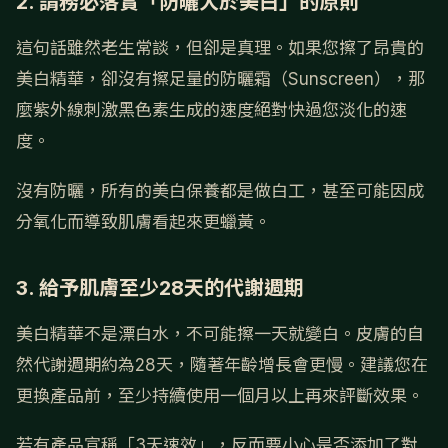
2. 請務必落實「防曬大於美白」的原則
這句話雖然老生常談，但卻是真理。如果您擦了昂貴的
美白精華，卻沒有擦足量的防曬霜（Sunscreen），那
麼紫外線刺激黑色素生成的速度絕對快過您淡化的速
度。
沒有防曬，所有的美白保養都是做白工，甚至可能因成
分氧化而導致肌膚看起來更蠟黃。
3. 給予肌膚至少28天的代謝週期
美白精華不是漂白水，不可能擦一天就變白。皮膚的自
然代謝週期約為28天，隨著年齡增長會更慢。建議您在
更換產品前，至少持續使用一個月以上再來評斷效果。
若有產品宣稱「3天速效」，反而要小心是否添加了對