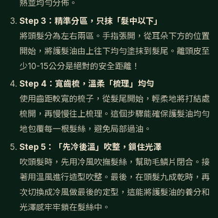
熱並均勻分佈。
Step 3：精準分區，只抹「髮中以下」
將頭髮分為左右兩區。手指張開，從耳朵下方的位置
開始，將護髮油由上往下均勻塗抹到髮尾。離頭皮至
少10-15公分是絕對的安全距離！
Step 4：寬齒梳，溫柔「梳理」均勻
使用齒距較寬的梳子，從髮尾開始，輕柔地將打結處
梳開，再慢慢往上梳理。這個步驟能確保護髮油均勻
地包覆每一根髮絲，避免局部過油。
Step 5：「先冷後溫」吹整，鎖住光澤
吹頭髮時，先用冷風吹撫髮絲，幫助毛鱗片閉合。接
著用溫風進行造型吹整。最後，在頭髮九成乾時，再
次切換成冷風做最後的定型，這能將護髮油的養分和
光澤感牢牢鎖在髮絲中。