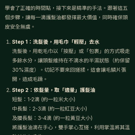
學會了正確的時間點，接下來是精準的手法。跟著這五
個步驟，讓每一滴護髮油都發揮最大價值，同時確保頭
皮安全無虞。
Step 1：洗髮後，用毛巾「輕壓」去水
洗髮後，用乾毛巾以「按壓」或「包裹」的方式吸走
多餘水分，讓頭髮維持在不滴水的半濕狀態（約保留
30%濕度）。切記不要來回搓揉，這會讓毛鱗片張
開，造成毛躁。
Step 2：依髮量，取「適量」護髮油
短髮：1-2滴 (約一粒米大小)
中長髮：2-3滴 (約一粒紅豆大小)
及腰長髮：3-4滴 (約一粒黃豆大小)
將護髮油滴在手心，雙手掌心互搓，利用掌溫將其溫