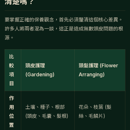
清楚嗎？
要掌握正確的保養觀念，首先必須釐清這個核心差異。
許多人將兩者混為一談，這正是造成無數頭皮問題的根
源。
比
較
頭皮護理
頭髮護理 (Flower
項
(Gardening)
Arranging)
目
作
用
土壤、種子、根部
花朵、枝葉 (髮
位
(頭皮、毛囊、髮根)
絲、毛鱗片)
置