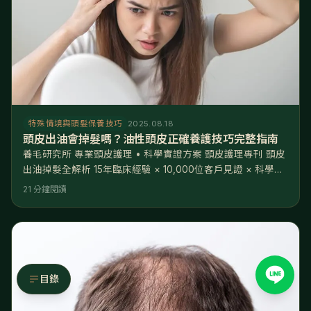
特殊情境與頭髮保養技巧
2025.08.18
頭皮出油會掉髮嗎？油性頭皮正確養護技巧完整指南
養毛研究所 專業頭皮護理 • 科學實證方案 頭皮護理專刊 頭皮
出油掉髮全解析 15年臨床經驗 × 10,000位客戶見證 × 科學實
證方案 您是否也有這樣的困擾？「每天早上精心洗頭，下午頭
21 分鐘閱讀
髮就開始油膩扁塌？」「明明很注重清潔，為什麼頭皮還是油
膩，甚至開始掉髮？」 養毛研究所15年專業見證：我們已成功
幫助超過10,000位客戶解決頭皮出油掉髮問題。根據我們的臨
床觀察，85%的重度出油患者確實伴隨掉髮
目錄