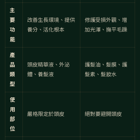
主
要
改善生長環境、提供
修護受損外觀、增
功
養分、活化根本
加光澤、撫平毛躁
能
產
品
頭皮精華液、外泌
護髮油、髮膜、護
類
體、養髮液
髮素、髮妝水
型
使
用
嚴格限定於頭皮
絕對要避開頭皮
部
位