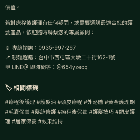
價值。
若對療程後護理有任何疑問，或需要選購最適合您的護
髮產品，歡迎隨時聯繫您的專屬顧問：
📱 專線諮詢：0935-997-267
📍 親臨選購：台中市西屯區大墩二十街162-1號
💬 LINE@ 即時問答：@654yzeoq
🏷 相關標籤
#療程後護理
#護髮油
#頭皮療程
#外泌體
#黃金護理期
#毛囊保養
#髮絲修護
#療程後保養
#護髮技巧
#頭皮護
理
#居家保養
#效果維持