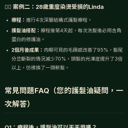
💇‍♀️ 案例二：28歲重度染燙受損的Linda
療程：
進行4次深層結構式護髮療程。
護髮油搭配：
療程後第4天起，每次洗髮後必用含角
蛋白的修護油。
2個月後成果：
肉眼可見的毛躁感改善了95%，髮尾
分岔斷裂的情況減少70%，頭髮的光澤度提升了3倍
以上，彷彿換了一頭新髮。
常見問題FAQ（您的護髮油疑問，一
次解答）
Q1：療程後，護髮油可以天天用嗎？