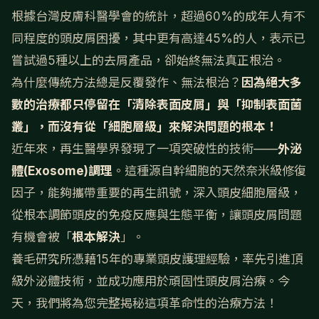
根據台灣皮膚科醫學會的統計，超過60%的成年人有不
同程度的頭皮屑困擾，其中更有高達45%的人，表示已
嘗試過5種以上的去屑產品，卻始終無法真正根治。
為什麼傳統方法總是反覆發作、無法根治？
因為絕大多
數的治療都只停留在「清除表面皮屑」與「抑制表面菌
叢」，而沒有從「細胞層級」來解決問題的根本！
近年來，再生醫學界發現了一項突破性的技術——
外泌
體(Exosome)調理
。這種源自幹細胞的天然奈米級修復
因子，能夠攜帶重要的再生訊號，深入頭皮細胞層級，
從根本調節頭皮的免疫反應與生態平衡，讓頭皮屑問題
有機會被「
根本解決
」。
養毛研究所憑藉15年的專業頭皮護理經驗，率先引進頂
級外泌體技術，並成功應用於頑固性頭皮屑治療。今
天，我們將為您完整揭秘這項革命性的治療方法！