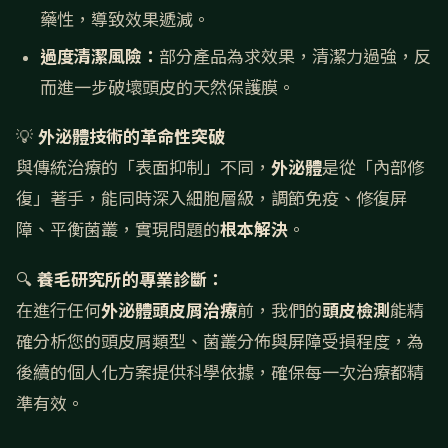
藥性，導致效果遞減。
過度清潔風險：
部分產品為求效果，清潔力過強，反
而進一步破壞頭皮的天然保護膜。
💡
外泌體技術的革命性突破
與傳統治療的「表面抑制」不同，
外泌體
是從「內部修
復」著手，能同時深入細胞層級，調節免疫、修復屏
障、平衡菌叢，實現問題的
根本解決
。
🔍
養毛研究所的專業診斷：
在進行任何
外泌體頭皮屑治療
前，我們的
頭皮檢測
能精
確分析您的頭皮屑類型、菌叢分佈與屏障受損程度，為
後續的個人化方案提供科學依據，確保每一次治療都精
準有效。