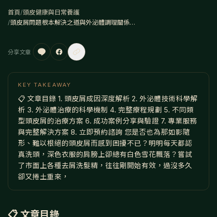
首頁
/
頭皮健康與日常養護
/
頭皮屑問題根本解決之道與外泌體調理關係｜專業養毛師揭秘革命性治療技術
分享文章
KEY TAKEAWAY
📋 文章目錄 1. 頭皮屑成因深度解析 2. 外泌體技術科學解
析 3. 外泌體治療的科學機制 4. 完整療程規劃 5. 不同類
型頭皮屑的治療方案 6. 成功案例分享與驗證 7. 專業服務
與完整解決方案 8. 立即預約諮詢 您是否也為那如影隨
形、難以根絕的頭皮屑而感到困擾不已？明明每天都認
真洗頭，深色衣服的肩膀上卻總有白色雪花飄落？嘗試
了市面上各種去屑洗髮精，往往剛開始有效，過沒多久
卻又捲土重來，
📋 文章目錄