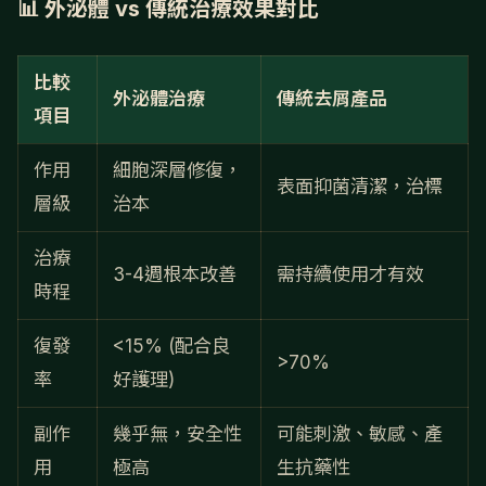
📊 外泌體 vs 傳統治療效果對比
比較
外泌體治療
傳統去屑產品
項目
作用
細胞深層修復，
表面抑菌清潔，治標
層級
治本
治療
3-4週根本改善
需持續使用才有效
時程
復發
<15% (配合良
>70%
率
好護理)
副作
幾乎無，安全性
可能刺激、敏感、產
用
極高
生抗藥性