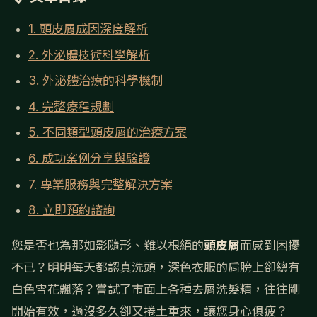
1. 頭皮屑成因深度解析
2. 外泌體技術科學解析
3. 外泌體治療的科學機制
4. 完整療程規劃
5. 不同類型頭皮屑的治療方案
6. 成功案例分享與驗證
7. 專業服務與完整解決方案
8. 立即預約諮詢
您是否也為那如影隨形、難以根絕的
頭皮屑
而感到困擾
不已？明明每天都認真洗頭，深色衣服的肩膀上卻總有
白色雪花飄落？嘗試了市面上各種去屑洗髮精，往往剛
開始有效，過沒多久卻又捲土重來，讓您身心俱疲？