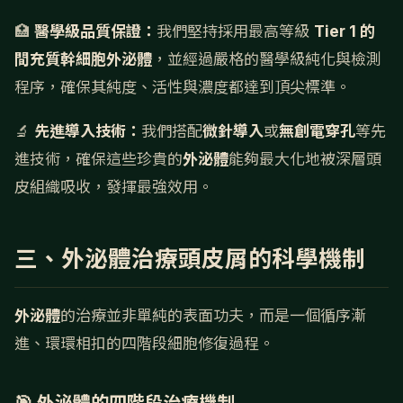
🏥
醫學級品質保證：
我們堅持採用最高等級
Tier 1 的
間充質幹細胞外泌體
，並經過嚴格的醫學級純化與檢測
程序，確保其純度、活性與濃度都達到頂尖標準。
🔬
先進導入技術：
我們搭配
微針導入
或
無創電穿孔
等先
進技術，確保這些珍貴的
外泌體
能夠最大化地被深層頭
皮組織吸收，發揮最強效用。
三、外泌體治療頭皮屑的科學機制
外泌體
的治療並非單純的表面功夫，而是一個循序漸
進、環環相扣的四階段細胞修復過程。