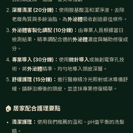
深層清潔 (20分鐘)：
使用胺基酸溫和潔淨液，去除
老廢角質與多餘油脂，為
外泌體
吸收創造最佳條件。
外泌體客製化調配 (10分鐘)：
由專業人員根據當日
檢測結果，精準調配合適的
外泌體
濃度與輔助修復成
分。
專業導入 (30分鐘)：
使用
微針導入
或無創電穿孔技
術，將
外泌體
精準、均勻地導入頭皮深層。
舒緩護理 (15分鐘)：
進行醫療級冷光照射或冰導儀舒
緩，鎮靜治療後的頭皮，並塗抹專業修復精華。
🏠 居家配合護理要點
清潔護理：
使用我們推薦的溫和、pH值平衡的洗髮
精。