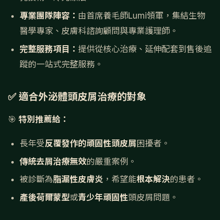
專業團隊陣容：
由首席養毛師Lumi領軍，集結生物
醫學專家、皮膚科諮詢顧問與專業護理師。
完整服務項目：
提供從核心治療、延伸配套到售後追
蹤的一站式完整服務。
✅ 適合外泌體頭皮屑治療的對象
🎯
特別推薦給：
長年受
反覆發作的頑固性頭皮屑
困擾者。
傳統去屑治療無效
的嚴重案例。
被診斷為
脂漏性皮膚炎
，希望能
根本解決
的患者。
產後荷爾蒙型
或
青少年頑固性
頭皮屑問題。