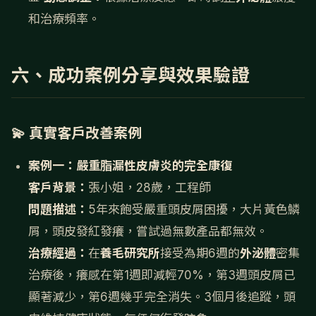
和治療頻率。
六、成功案例分享與效果驗證
💫 真實客戶改善案例
案例一：嚴重脂漏性皮膚炎的完全康復
客戶背景：
張小姐，28歲，工程師
問題描述：
5年來飽受嚴重頭皮屑困擾，大片黃色鱗
屑，頭皮發紅發癢，嘗試過無數產品都無效。
治療經過：
在
養毛研究所
接受為期6週的
外泌體
密集
治療後，癢感在第1週即減輕70%，第3週頭皮屑已
顯著減少，第6週幾乎完全消失。3個月後追蹤，頭