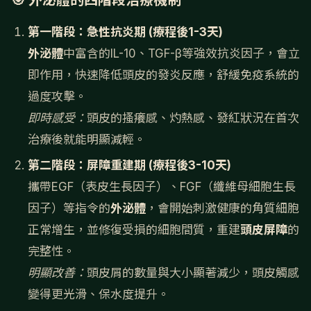
🎯 外泌體的四階段治療機制
第一階段：急性抗炎期 (療程後1-3天)
外泌體
中富含的IL-10、TGF-β等強效抗炎因子，會立
即作用，快速降低頭皮的發炎反應，舒緩免疫系統的
過度攻擊。
即時感受：
頭皮的搔癢感、灼熱感、發紅狀況在首次
治療後就能明顯減輕。
第二階段：屏障重建期 (療程後3-10天)
攜帶EGF（表皮生長因子）、FGF（纖維母細胞生長
因子）等指令的
外泌體
，會開始刺激健康的角質細胞
正常增生，並修復受損的細胞間質，重建
頭皮屏障
的
完整性。
明顯改善：
頭皮屑的數量與大小顯著減少，頭皮觸感
變得更光滑、保水度提升。