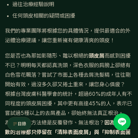
過往治療經驗說明
任何頭皮相關的疑問或困擾
我們的專業團隊將根據您的具體情況，提供最適合的外
泌體治療建議，讓您重新擁有健康清爽的頭皮！
您是否也為那如影隨形、難以根絕的
頭皮屑
而感到困擾
不已？明明每天都認真洗頭，深色衣服的肩膀上卻總有
白色雪花飄落？嘗試了市面上各種去屑洗髮精，往往剛
開始有效，過沒多久卻又捲土重來，讓您身心俱疲？
根據台灣皮膚科醫學會的統計，超過60%的成年人有不
同程度的頭皮屑困擾，其中更有高達45%的人，表示已
嘗試過5種以上的去屑產品，卻始終無法真正根治。
為什麼傳統方法總是反覆發作、無法根治？
因為絕大多
目錄
數的治療都只停留在「清除表面皮屑」與「抑制表面菌