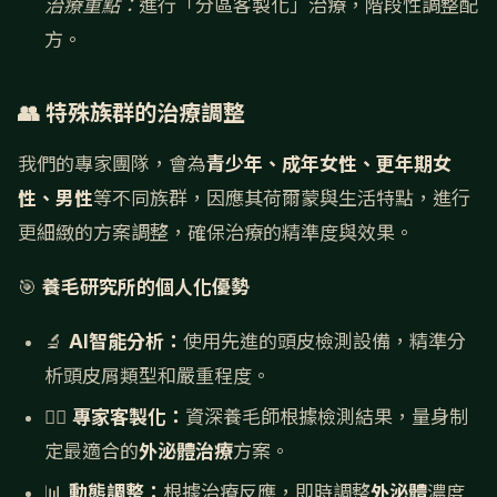
治療重點：
進行「分區客製化」治療，階段性調整配
方。
👥 特殊族群的治療調整
我們的專家團隊，會為
青少年、成年女性、更年期女
性、男性
等不同族群，因應其荷爾蒙與生活特點，進行
更細緻的方案調整，確保治療的精準度與效果。
🎯
養毛研究所的個人化優勢
🔬
AI智能分析：
使用先進的頭皮檢測設備，精準分
析頭皮屑類型和嚴重程度。
👩‍⚕️
專家客製化：
資深養毛師根據檢測結果，量身制
定最適合的
外泌體治療
方案。
📊
動態調整：
根據治療反應，即時調整
外泌體
濃度