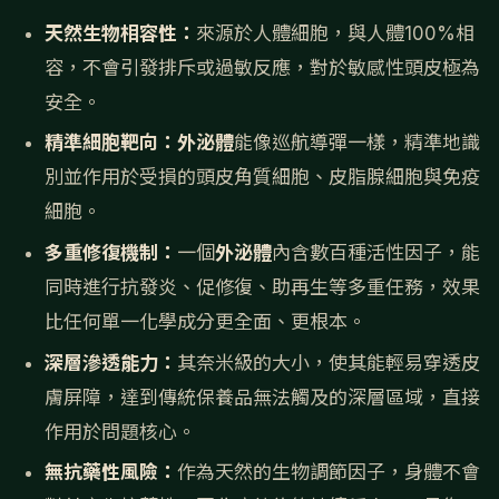
天然生物相容性：
來源於人體細胞，與人體100%相
容，不會引發排斥或過敏反應，對於敏感性頭皮極為
安全。
精準細胞靶向：
外泌體
能像巡航導彈一樣，精準地識
別並作用於受損的頭皮角質細胞、皮脂腺細胞與免疫
細胞。
多重修復機制：
一個
外泌體
內含數百種活性因子，能
同時進行抗發炎、促修復、助再生等多重任務，效果
比任何單一化學成分更全面、更根本。
深層滲透能力：
其奈米級的大小，使其能輕易穿透皮
膚屏障，達到傳統保養品無法觸及的深層區域，直接
作用於問題核心。
無抗藥性風險：
作為天然的生物調節因子，身體不會