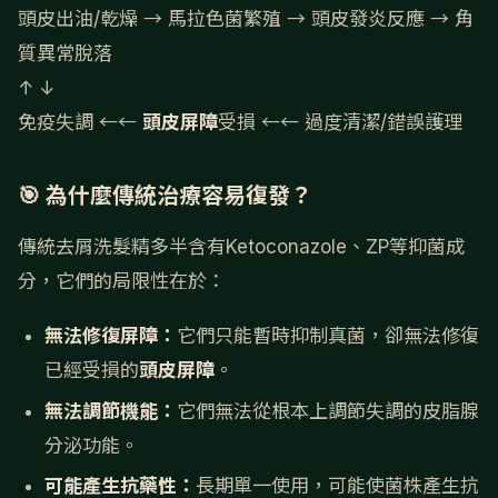
頭皮出油/乾燥 → 馬拉色菌繁殖 → 頭皮發炎反應 → 角
質異常脫落
↑ ↓
免疫失調 ←←
頭皮屏障
受損 ←← 過度清潔/錯誤護理
🎯 為什麼傳統治療容易復發？
傳統去屑洗髮精多半含有Ketoconazole、ZP等抑菌成
分，它們的局限性在於：
無法修復屏障：
它們只能暫時抑制真菌，卻無法修復
已經受損的
頭皮屏障
。
無法調節機能：
它們無法從根本上調節失調的皮脂腺
分泌功能。
可能產生抗藥性：
長期單一使用，可能使菌株產生抗